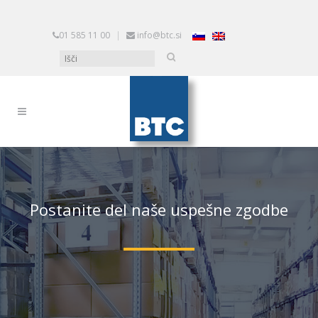
01 585 11 00
|
info@btc.si
Postanite del naše uspešne zgodbe