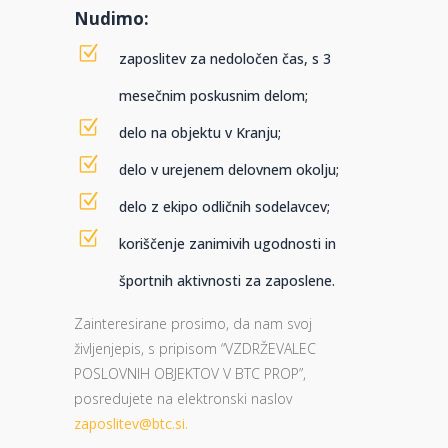
Nudimo:
zaposlitev za nedoločen čas, s 3
mesečnim poskusnim delom;
delo na objektu v Kranju;
delo v urejenem delovnem okolju;
delo z ekipo odličnih sodelavcev;
koriščenje zanimivih ugodnosti in
športnih aktivnosti za zaposlene.
Zainteresirane prosimo, da nam svoj
življenjepis, s pripisom “VZDRŽEVALEC
POSLOVNIH OBJEKTOV V BTC PROP”,
posredujete na elektronski naslov
zaposlitev@btc.si.