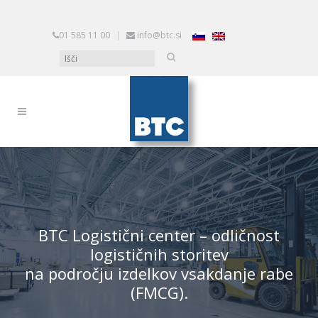
01 585 11 00
|
info@btc.si
BTC Logistični center – odličnost
logističnih storitev
na področju izdelkov vsakdanje rabe
(FMCG).