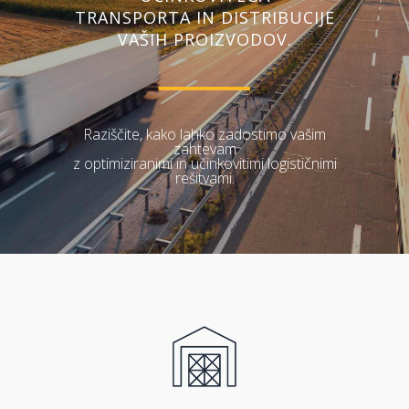
TRANSPORTA IN DISTRIBUCIJE
VAŠIH PROIZVODOV.
Raziščite, kako lahko zadostimo vašim
zahtevam
z optimiziranimi in učinkovitimi logističnimi
rešitvami.
0