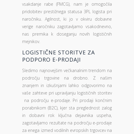
vsakdanje rabe (FMCG), nam je omogočila
pridobitev prestižnega statusa 3PL logista pri
naročniku. Agilnost, ki jo v okviru dobavne
verige naročniku zagotavljamo vsakodnevno,
nas premika k doseganju novih logističnih
mejnikov.
LOGISTIČNE STORITVE ZA
PODPORO E-PRODAJI
Sledimo najnovejšim večkanalnim trendom na
področju trgovine na drobno. Z našim
znanjem in izkušnjami lahko odgovorimo na
vaše zahteve pri upravljanju logističnih storitev
na področju e-prodaje. Pri prodaji končnim
porabnikom (B2C), kjer sta preglednost zalog
in dobavni rok ključna dejavnika uspeha,
zagotavljamo rezultate na področju e-prodaje
za enega izmed vodilnih evropskih trgovcev na