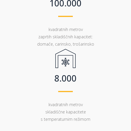
1
0
0
.
0
0
0
0
1
2
kvadratnih metrov
3
zaprtih skladiščnih kapacitet:
4
domače, carinsko, trošarinsko
5
6
7
8
.
0
0
0
kvadratnih metrov
skladiščne kapacitete
s temperaturnim režimom