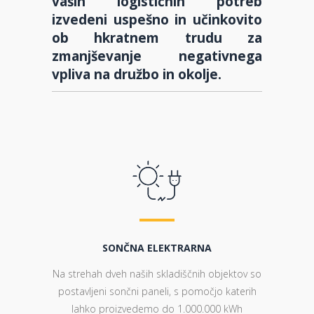
vaših logističnih potreb
izvedeni uspešno in učinkovito
ob hkratnem trudu za
zmanjševanje negativnega
vpliva na družbo in okolje.
SONČNA ELEKTRARNA
Na strehah dveh naših skladiščnih objektov so
postavljeni sončni paneli, s pomočjo katerih
lahko proizvedemo do 1.000.000 kWh