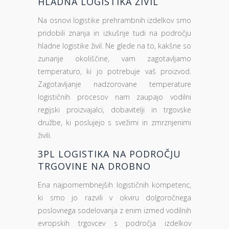
HLADNA LOGISTIKA ŽIVIL
Na osnovi logistike prehrambnih izdelkov smo
pridobili znanja in izkušnje tudi na področju
hladne logistike živil. Ne glede na to, kakšne so
zunanje okoliščine, vam zagotavljamo
temperaturo, ki jo potrebuje vaš proizvod.
Zagotavljanje nadzorovane temperature
logističnih procesov nam zaupajo vodilni
regijski proizvajalci, dobavitelji in trgovske
družbe, ki poslujejo s svežimi in zmrznjenimi
živili.
3PL LOGISTIKA NA PODROČJU
TRGOVINE NA DROBNO
Ena najpomembnejših logističnih kompetenc,
ki smo jo razvili v okviru dolgoročnega
poslovnega sodelovanja z enim izmed vodilnih
evropskih trgovcev s področja izdelkov