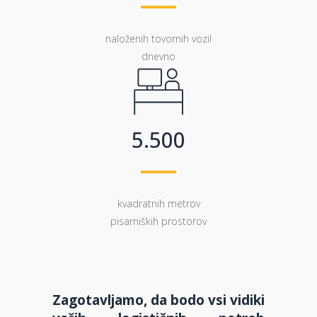
0
0
naloženih tovornih vozil
1
1
dnevno
2
2
3
3
4
4
5
.
5
0
0
kvadratnih metrov
pisarniških prostorov
Zagotavljamo, da bodo vsi vidiki