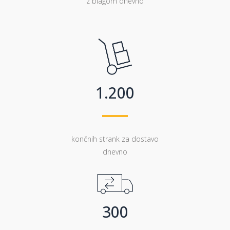
z blagom dnevno
0
0
1
1
.
2
0
0
končnih strank za dostavo
dnevno
0
1
2
3
0
0