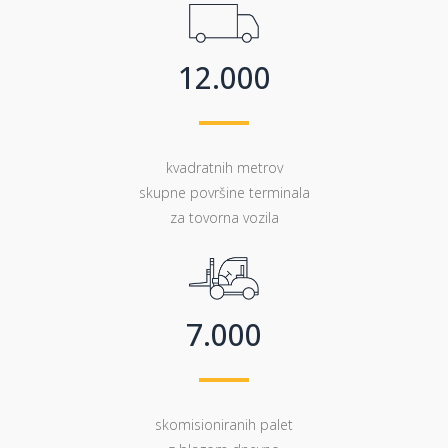
0
0
1
1
2
.
0
0
0
0
1
kvadratnih metrov
2
skupne površine terminala
3
za tovorna vozila
4
5
6
7
.
0
0
0
skomisioniranih palet