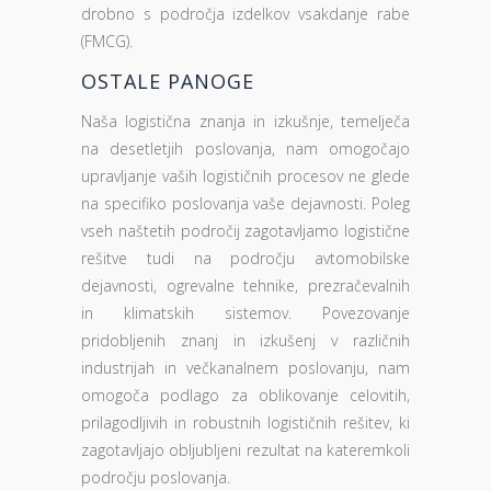
drobno s področja izdelkov vsakdanje rabe
(FMCG).
OSTALE PANOGE
Naša logistična znanja in izkušnje, temelječa
na desetletjih poslovanja, nam omogočajo
upravljanje vaših logističnih procesov ne glede
na specifiko poslovanja vaše dejavnosti. Poleg
vseh naštetih področij zagotavljamo logistične
rešitve tudi na področju avtomobilske
dejavnosti, ogrevalne tehnike, prezračevalnih
in klimatskih sistemov. Povezovanje
pridobljenih znanj in izkušenj v različnih
industrijah in večkanalnem poslovanju, nam
omogoča podlago za oblikovanje celovitih,
prilagodljivih in robustnih logističnih rešitev, ki
zagotavljajo obljubljeni rezultat na kateremkoli
področju poslovanja.