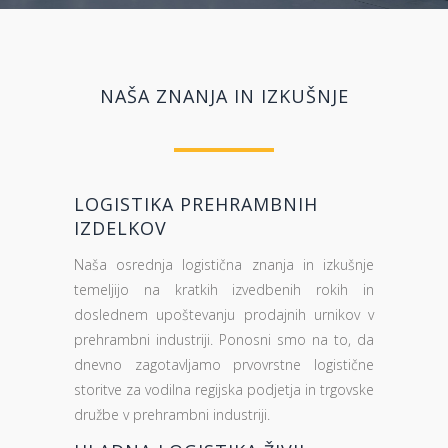
Čas in kakovost sta bistvena.
Poenostavljamo logistične procese.
NAŠA ZNANJA IN IZKUŠNJE
LOGISTIKA PREHRAMBNIH
IZDELKOV
Naša osrednja logistična znanja in izkušnje
temeljijo na kratkih izvedbenih rokih in
doslednem upoštevanju prodajnih urnikov v
prehrambni industriji. Ponosni smo na to, da
dnevno zagotavljamo prvovrstne logistične
storitve za vodilna regijska podjetja in trgovske
družbe v prehrambni industriji.