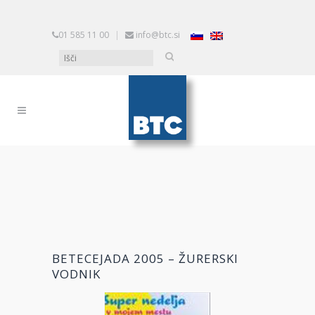
01 585 11 00
|
info@btc.si
BETECEJADA 2005 – ŽURERSKI
VODNIK