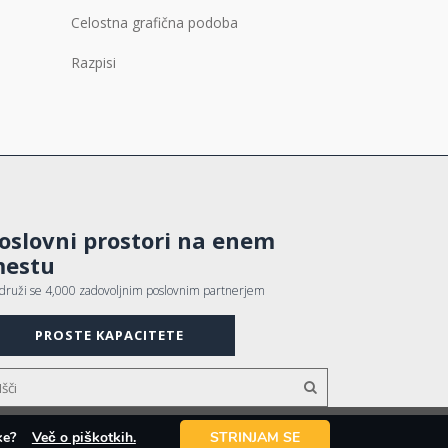
Celostna grafična podoba
Razpisi
oslovni prostori na enem
estu
idruži se 4,000 zadovoljnim poslovnim partnerjem
PROSTE KAPACITETE
otke?
Več o piškotkih.
STRINJAM SE
Avtorji