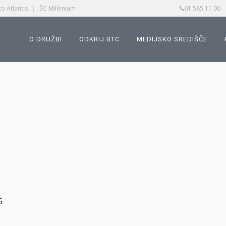
o Atlantis
|
ŠC Millenium
01 585 11 00
O DRUŽBI
ODKRIJ BTC
MEDIJSKO SREDIŠČE
5