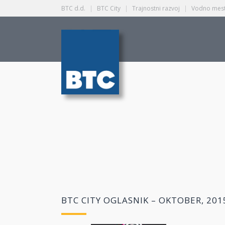
BTC d.d.
|
BTC City
|
Trajnostni razvoj
|
Vodno mest
BTC CITY OGLASNIK – OKTOBER, 201