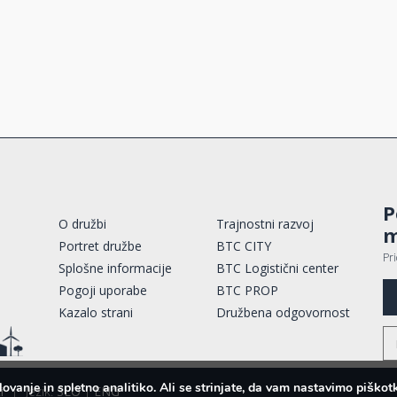
P
O družbi
Trajnostni razvoj
m
Portret družbe
BTC CITY
Pr
Splošne informacije
BTC Logistični center
Pogoji uporabe
BTC PROP
Kazalo strani
Družbena odgovornost
lovanje in spletno analitiko. Ali se strinjate, da vam nastavimo pišk
i
|
Jezik:
SLO
|
ENG