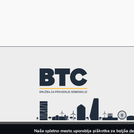
Naše spletno mesto uporablja piškotke za boljše de
Vse pravice pridržane © BTC d.d., 2016
|
Kontakt