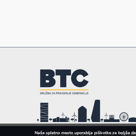
Naše spletno mesto uporablja piškotke za boljše de
Vse pravice pridržane © BTC d.d., 2016
|
Kontakt