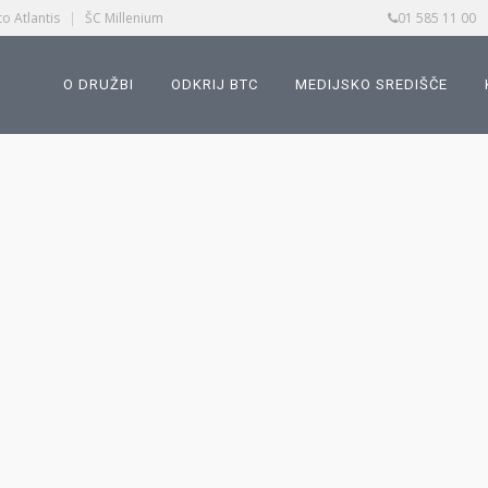
o Atlantis
|
ŠC Millenium
01 585 11 00
O DRUŽBI
ODKRIJ BTC
MEDIJSKO SREDIŠČE