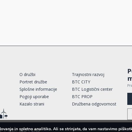
P
O družbi
Trajnostni razvoj
m
Portret družbe
BTC CITY
Pr
Splošne informacije
BTC Logistični center
Pogoji uporabe
BTC PROP
Kazalo strani
Družbena odgovornost
lovanje in spletno analitiko. Ali se strinjate, da vam nastavimo pišk
i
|
Jezik:
SLO
|
ENG