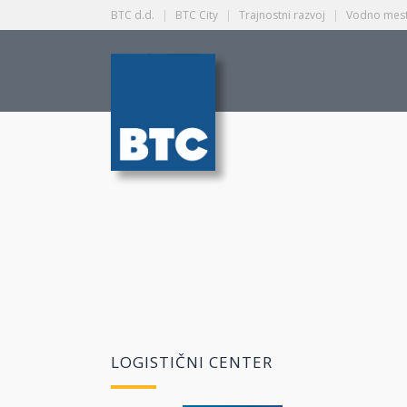
BTC d.d.
|
BTC City
|
Trajnostni razvoj
|
Vodno mest
LOGISTIČNI CENTER