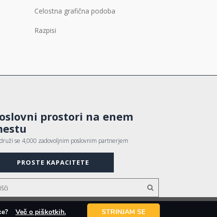
Celostna grafična podoba
Razpisi
oslovni prostori na enem
estu
idruži se 4,000 zadovoljnim poslovnim partnerjem
PROSTE KAPACITETE
otke?
Več o piškotkih.
STRINJAM SE
Avtorji