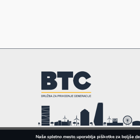
Naše spletno mesto uporablja piškotke za boljše de
Vse pravice pridržane © BTC d.d., 2016
|
Kontakt