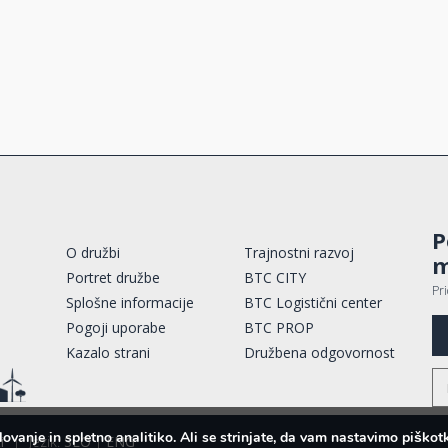
P
O družbi
Trajnostni razvoj
m
Portret družbe
BTC CITY
Pr
Splošne informacije
BTC Logistični center
Pogoji uporabe
BTC PROP
Kazalo strani
Družbena odgovornost
lovanje in spletno analitiko. Ali se strinjate, da vam nastavimo pišk
i
|
Jezik:
SLO
|
ENG