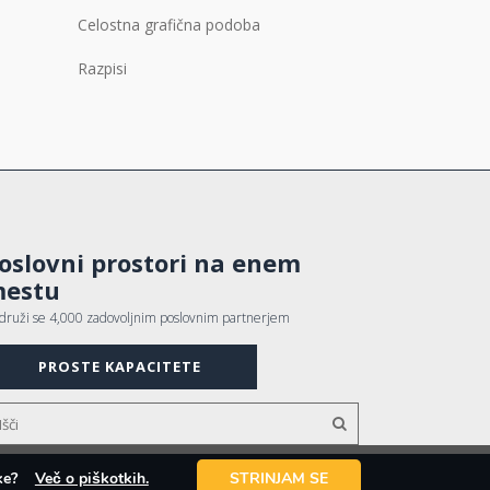
Celostna grafična podoba
Razpisi
oslovni prostori na enem
estu
idruži se 4,000 zadovoljnim poslovnim partnerjem
PROSTE KAPACITETE
otke?
Več o piškotkih.
STRINJAM SE
Avtorji