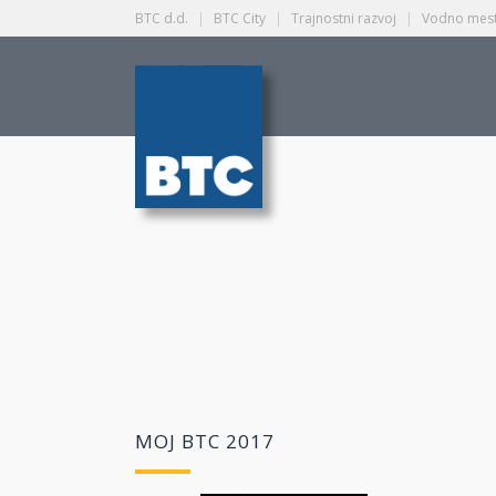
BTC d.d.
|
BTC City
|
Trajnostni razvoj
|
Vodno mest
MOJ BTC 2017