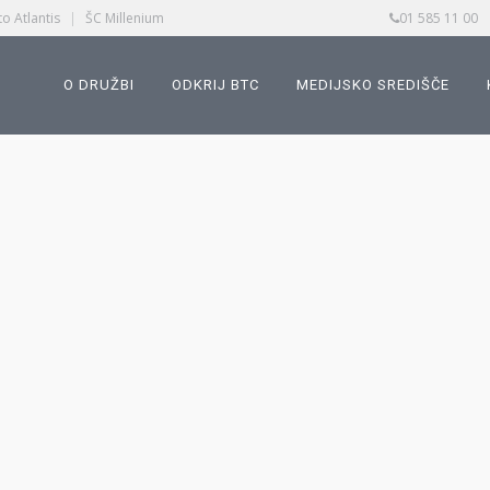
o Atlantis
|
ŠC Millenium
01 585 11 00
O DRUŽBI
ODKRIJ BTC
MEDIJSKO SREDIŠČE