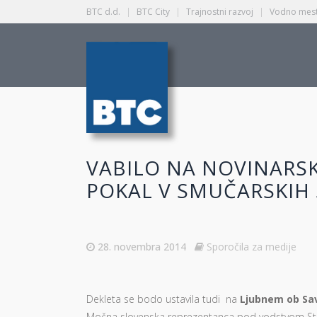
BTC d.d.
|
BTC City
|
Trajnostni razvoj
|
Vodno mest
VABILO NA NOVINARS
POKAL V SMUČARSKIH 
28. novembra 2014
Sporočila za medije
Dekleta se bodo ustavila tudi na
Ljubnem ob Savi
Močna slovenska reprezentanca pod vodstvom St