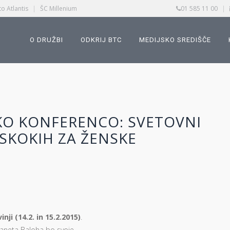
o Atlantis
|
ŠC Millenium
01 585 11 00
|
O DRUŽBI
ODKRIJ BTC
MEDIJSKO SREDIŠČE
KO KONFERENCO: SVETOVNI
SKOKIH ZA ŽENSKE
nji (14.2. in 15.2.2015)
.
aneta Baloha bo svoje