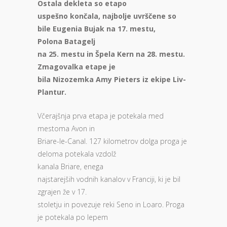
Ostala dekleta so etapo
uspešno končala, najbolje uvrščene so
bile Eugenia Bujak na 17. mestu,
Polona Batagelj
na 25. mestu in Špela Kern na 28. mestu.
Zmagovalka etape je
bila Nizozemka Amy Pieters iz ekipe Liv-
Plantur.
Včerajšnja prva etapa je potekala med
mestoma Avon in
Briare-le-Canal. 127 kilometrov dolga proga je
deloma potekala vzdolž
kanala Briare, enega
najstarejših vodnih kanalov v Franciji, ki je bil
zgrajen že v 17.
stoletju in povezuje reki Seno in Loaro. Proga
je potekala po lepem