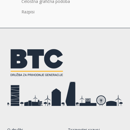
Celostna grafična podoba
Razpisi
O družbi
Trajnostni razvoj