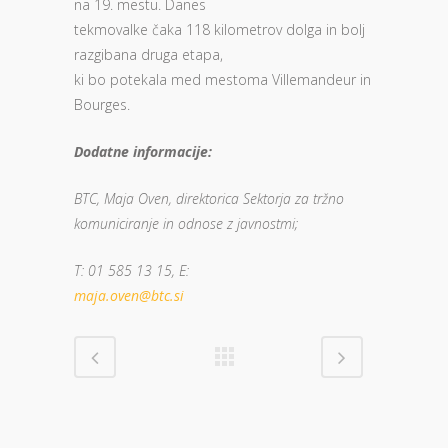
na 19. mestu. Danes
tekmovalke čaka 118 kilometrov dolga in bolj
razgibana druga etapa,
ki bo potekala med mestoma Villemandeur in
Bourges.
Dodatne informacije:
BTC, Maja Oven, direktorica Sektorja za tržno
komuniciranje in odnose z javnostmi;
T: 01 585 13 15, E:
maja.oven@btc.si