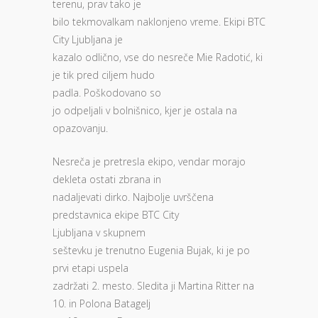
terenu, prav tako je
bilo tekmovalkam naklonjeno vreme. Ekipi BTC
City Ljubljana je
kazalo odlično, vse do nesreče Mie Radotić, ki
je tik pred ciljem hudo
padla. Poškodovano so
jo odpeljali v bolnišnico, kjer je ostala na
opazovanju.
Nesreča je pretresla ekipo, vendar morajo
dekleta ostati zbrana in
nadaljevati dirko. Najbolje uvrščena
predstavnica ekipe BTC City
Ljubljana v skupnem
seštevku je trenutno Eugenia Bujak, ki je po
prvi etapi uspela
zadržati 2. mesto. Sledita ji Martina Ritter na
10. in Polona Batagelj