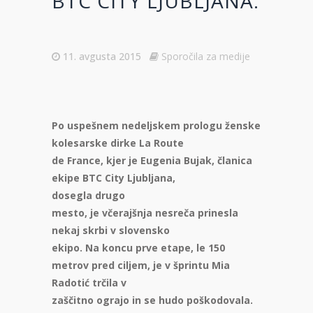
BTC CITY LJUBLJANA.
11. avgusta 2015
Sporočila za medije
Po uspešnem nedeljskem prologu ženske
kolesarske dirke La Route
de France, kjer je Eugenia Bujak, članica
ekipe BTC City Ljubljana,
dosegla drugo
mesto, je včerajšnja nesreča prinesla
nekaj skrbi v slovensko
ekipo. Na koncu prve etape, le 150
metrov pred ciljem, je v šprintu Mia
Radotić trčila v
zaščitno ograjo in se hudo poškodovala.