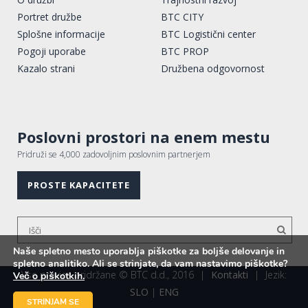
Portret družbe
BTC CITY
Splošne informacije
BTC Logistični center
Pogoji uporabe
BTC PROP
Kazalo strani
Družbena odgovornost
Poslovni prostori na enem mestu
Pridruži se 4,000 zadovoljnim poslovnim partnerjem
PROSTE KAPACITETE
Naše spletno mesto uporablja piškotke za boljše delovanje in
spletno analitiko. Ali se strinjate, da vam nastavimo piškotke?
Vse pravice pridržane © BTC d.d., 2016
|
Kontakti
|
Jezik:
Več o piškotkih.
SLO
|
ENG
STRINJAM SE