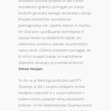
družbeno koristne projekte in želi z novo
interaktivno igralnico pomagati pri učenju
bodočih generacij varnega obnašanja v okolju.
Krepitev motoričnih sposobnosti
premagovanja ovir, vzpetin, klančin in mostov,
ter istočasno spodbujanje razmišljanja in
iskanja rešitev na didaktičnih tablah, bo
nedvomno pozitivno vplivalo na psihofizični
razvoj otrok. »Želimo predvsem pomagati, da
bi otroci osvajali znanja za vsakodnevne
življenjske situacije,« je povedal prokurist
Simon Hozjan
.
Te dni se je Minicityju pridružila tudi RTV
Slovenija, ki želi s svojimi oddajami otroke
medijsko izobraziti in s svojim kotičkom v
malem mestu pokazati nekaj ustvarjalnih
poklicev. »V hiši Radiotelevizije Slovenija bomo