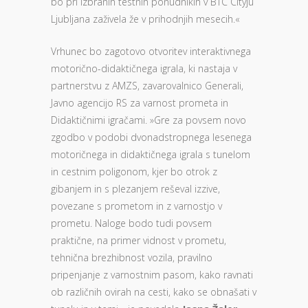
bo pri izbranih testnih ponudnikih v BTC Cityju
Ljubljana zaživela že v prihodnjih mesecih.«
Vrhunec bo zagotovo otvoritev interaktivnega
motorično-didaktičnega igrala, ki nastaja v
partnerstvu z AMZS, zavarovalnico Generali,
Javno agencijo RS za varnost prometa in
Didaktičnimi igračami. »Gre za povsem novo
zgodbo v podobi dvonadstropnega lesenega
motoričnega in didaktičnega igrala s tunelom
in cestnim poligonom, kjer bo otrok z
gibanjem in s plezanjem reševal izzive,
povezane s prometom in z varnostjo v
prometu. Naloge bodo tudi povsem
praktične, na primer vidnost v prometu,
tehnična brezhibnost vozila, pravilno
pripenjanje z varnostnim pasom, kako ravnati
ob različnih ovirah na cesti, kako se obnašati v