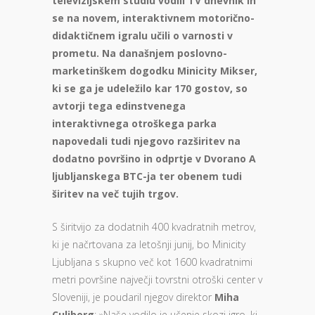
televizijskem studiu vodili TV dnevnik in
se na novem, interaktivnem motorično-
didaktičnem igralu učili o varnosti v
prometu. Na današnjem poslovno-
marketinškem dogodku Minicity Mikser,
ki se ga je udeležilo kar 170 gostov, so
avtorji tega edinstvenega
interaktivnega otroškega parka
napovedali tudi njegovo razširitev na
dodatno površino in odprtje v Dvorano A
ljubljanskega BTC-ja ter obenem tudi
širitev na več tujih trgov.
S širitvijo za dodatnih 400 kvadratnih metrov,
ki je načrtovana za letošnji junij, bo Minicity
Ljubljana s skupno več kot 1600 kvadratnimi
metri površine največji tovrstni otroški center v
Sloveniji, je poudaril njegov direktor
Miha
Culiberg
: »Naše vodilo je učenje skozi igro, ki