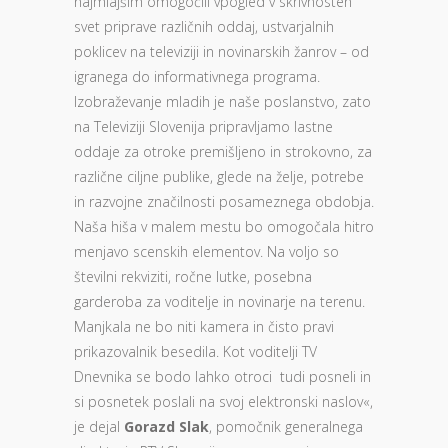
najmlajšim omogočili vpogled v skrivnosten
svet priprave različnih oddaj, ustvarjalnih
poklicev na televiziji in novinarskih žanrov – od
igranega do informativnega programa.
Izobraževanje mladih je naše poslanstvo, zato
na Televiziji Slovenija pripravljamo lastne
oddaje za otroke premišljeno in strokovno, za
različne ciljne publike, glede na želje, potrebe
in razvojne značilnosti posameznega obdobja.
Naša hiša v malem mestu bo omogočala hitro
menjavo scenskih elementov. Na voljo so
številni rekviziti, ročne lutke, posebna
garderoba za voditelje in novinarje na terenu.
Manjkala ne bo niti kamera in čisto pravi
prikazovalnik besedila. Kot voditelji TV
Dnevnika se bodo lahko otroci tudi posneli in
si posnetek poslali na svoj elektronski naslov«,
je dejal
Gorazd Slak
, pomočnik generalnega