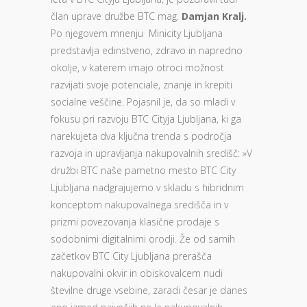
član uprave družbe BTC mag.
Damjan Kralj.
Po njegovem mnenju Minicity Ljubljana
predstavlja edinstveno, zdravo in napredno
okolje, v katerem imajo otroci možnost
razvijati svoje potenciale, znanje in krepiti
socialne veščine. Pojasnil je, da so mladi v
fokusu pri razvoju BTC Cityja Ljubljana, ki ga
narekujeta dva ključna trenda s področja
razvoja in upravljanja nakupovalnih središč: »V
družbi BTC naše pametno mesto BTC City
Ljubljana nadgrajujemo v skladu s hibridnim
konceptom nakupovalnega središča in v
prizmi povezovanja klasične prodaje s
sodobnimi digitalnimi orodji. Že od samih
začetkov BTC City Ljubljana prerašča
nakupovalni okvir in obiskovalcem nudi
številne druge vsebine, zaradi česar je danes