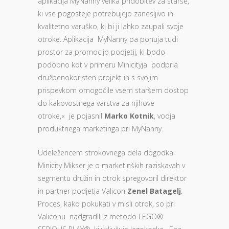
aplikacija MyNanny velika pridobitev za starše,
ki vse pogosteje potrebujejo zanesljivo in
kvalitetno varuško, ki bi ji lahko zaupali svoje
otroke. Aplikacija MyNanny pa ponuja tudi
prostor za promocijo podjetij, ki bodo
podobno kot v primeru Minicityja podprla
družbenokoristen projekt in s svojim
prispevkom omogočile vsem staršem dostop
do kakovostnega varstva za njihove
otroke,« je pojasnil
Marko Kotnik
, vodja
produktnega marketinga pri MyNanny.
Udeležencem strokovnega dela dogodka
Minicity Mikser je o marketinških raziskavah v
segmentu družin in otrok spregovoril direktor
in partner podjetja Valicon
Zenel Batagelj
.
Proces, kako pokukati v misli otrok, so pri
Valiconu nadgradili z metodo LEGO®