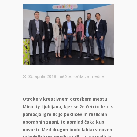
05. aprila 2018
Sporočila za medije
Otroke v kreativnem otroškem mestu
Minicity Ljubljana, kjer se že četrto leto s
pomočjo igre učijo poklicev in različnih
uporabnih znanj, to pomlad čaka kup
novosti. Med drugim bodo lahko v novem