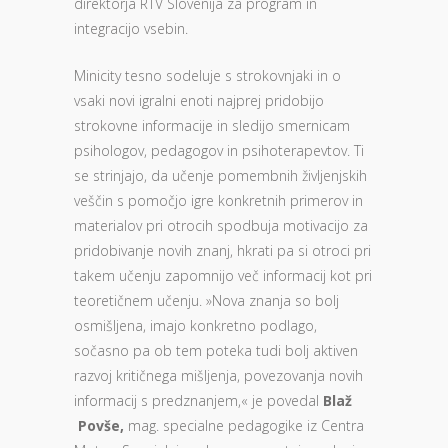
direktorja RTV Slovenija za program in
integracijo vsebin.
Minicity tesno sodeluje s strokovnjaki in o
vsaki novi igralni enoti najprej pridobijo
strokovne informacije in sledijo smernicam
psihologov, pedagogov in psihoterapevtov. Ti
se strinjajo, da učenje pomembnih življenjskih
veščin s pomočjo igre konkretnih primerov in
materialov pri otrocih spodbuja motivacijo za
pridobivanje novih znanj, hkrati pa si otroci pri
takem učenju zapomnijo več informacij kot pri
teoretičnem učenju. »Nova znanja so bolj
osmišljena, imajo konkretno podlago,
sočasno pa ob tem poteka tudi bolj aktiven
razvoj kritičnega mišljenja, povezovanja novih
informacij s predznanjem,« je povedal
Blaž
Povše,
mag. specialne pedagogike iz Centra