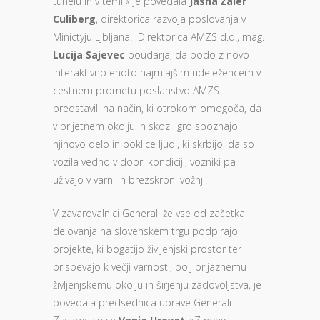
tunelu in v temi,« je povedala
Jasna Žaler
Culiberg
, direktorica razvoja poslovanja v
Minictyju Ljbljana. Direktorica AMZS d.d., mag.
Lucija Sajevec
poudarja, da bodo z novo
interaktivno enoto najmlajšim udeležencem v
cestnem prometu poslanstvo AMZS
predstavili na način, ki otrokom omogoča, da
v prijetnem okolju in skozi igro spoznajo
njihovo delo in poklice ljudi, ki skrbijo, da so
vozila vedno v dobri kondiciji, vozniki pa
uživajo v varni in brezskrbni vožnji.
V zavarovalnici Generali že vse od začetka
delovanja na slovenskem trgu podpirajo
projekte, ki bogatijo življenjski prostor ter
prispevajo k večji varnosti, bolj prijaznemu
življenjskemu okolju in širjenju zadovoljstva, je
povedala predsednica uprave Generali