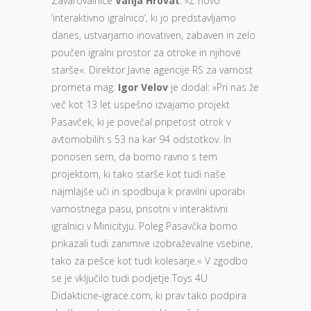
Zavarovalnice
Vanja Hrovat
: »Z novo
‘interaktivno igralnico’, ki jo predstavljamo
danes, ustvarjamo inovativen, zabaven in zelo
poučen igralni prostor za otroke in njihove
starše«. Direktor Javne agencije RS za varnost
prometa mag.
Igor Velov
je dodal: »Pri nas že
več kot 13 let uspešno izvajamo projekt
Pasavček, ki je povečal pripetost otrok v
avtomobilih s 53 na kar 94 odstotkov. In
ponosen sem, da bomo ravno s tem
projektom, ki tako starše kot tudi naše
najmlajše uči in spodbuja k pravilni uporabi
varnostnega pasu, prisotni v interaktivni
igralnici v Minicityju. Poleg Pasavčka bomo
prikazali tudi zanimive izobraževalne vsebine,
tako za pešce kot tudi kolesarje.« V zgodbo
se je vključilo tudi podjetje Toys 4U
Didakticne-igrace.com, ki prav tako podpira