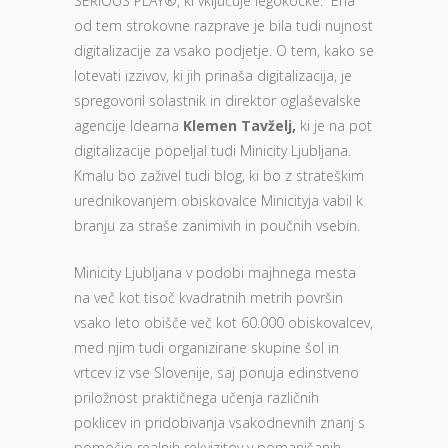
SERIOUS PLAY®, ki vključuje legokocke. Ena
od tem strokovne razprave je bila tudi nujnost
digitalizacije za vsako podjetje. O tem, kako se
lotevati izzivov, ki jih prinaša digitalizacija, je
spregovoril solastnik in direktor oglaševalske
agencije Idearna
Klemen Tavželj,
ki je na pot
digitalizacije popeljal tudi Minicity Ljubljana.
Kmalu bo zaživel tudi blog, ki bo z strateškim
urednikovanjem obiskovalce Minicityja vabil k
branju za straše zanimivih in poučnih vsebin.
Minicity Ljubljana v podobi majhnega mesta
na več kot tisoč kvadratnih metrih površin
vsako leto obišče več kot 60.000 obiskovalcev,
med njim tudi organizirane skupine šol in
vrtcev iz vse Slovenije, saj ponuja edinstveno
priložnost praktičnega učenja različnih
poklicev in pridobivanja vsakodnevnih znanj s
pomočjo realnih rekvizitov v pomanjšanih