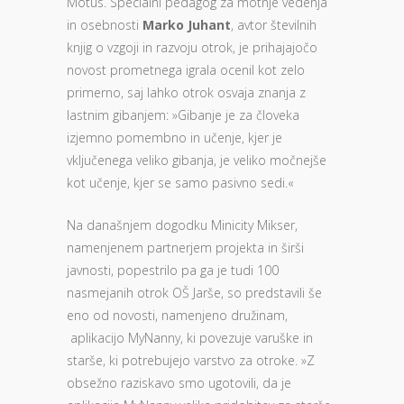
Motus. Specialni pedagog za motnje vedenja
in osebnosti
Marko Juhant
, avtor številnih
knjig o vzgoji in razvoju otrok, je prihajajočo
novost prometnega igrala ocenil kot zelo
primerno, saj lahko otrok osvaja znanja z
lastnim gibanjem: »Gibanje je za človeka
izjemno pomembno in učenje, kjer je
vključenega veliko gibanja, je veliko močnejše
kot učenje, kjer se samo pasivno sedi.«
Na današnjem dogodku Minicity Mikser,
namenjenem partnerjem projekta in širši
javnosti, popestrilo pa ga je tudi 100
nasmejanih otrok OŠ Jarše, so predstavili še
eno od novosti, namenjeno družinam,
aplikacijo MyNanny, ki povezuje varuške in
starše, ki potrebujejo varstvo za otroke. »Z
obsežno raziskavo smo ugotovili, da je