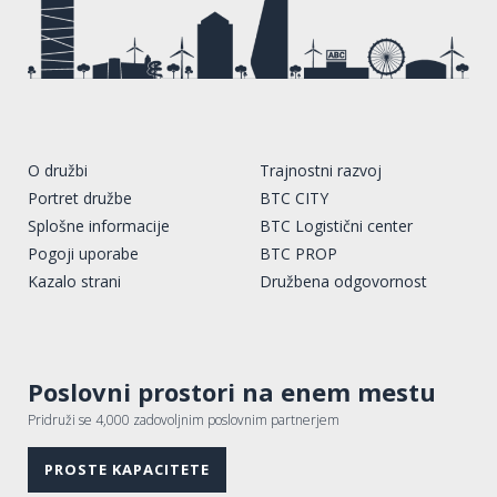
O družbi
Trajnostni razvoj
Portret družbe
BTC CITY
Splošne informacije
BTC Logistični center
Pogoji uporabe
BTC PROP
Kazalo strani
Družbena odgovornost
Poslovni prostori na enem mestu
Pridruži se 4,000 zadovoljnim poslovnim partnerjem
PROSTE KAPACITETE