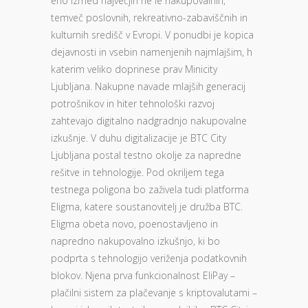
eno izmed največjih ne le nakupovalnih,
temveč poslovnih, rekreativno-zabaviščnih in
kulturnih središč v Evropi. V ponudbi je kopica
dejavnosti in vsebin namenjenih najmlajšim, h
katerim veliko doprinese prav Minicity
Ljubljana. Nakupne navade mlajših generacij
potrošnikov in hiter tehnološki razvoj
zahtevajo digitalno nadgradnjo nakupovalne
izkušnje. V duhu digitalizacije je BTC City
Ljubljana postal testno okolje za napredne
rešitve in tehnologije. Pod okriljem tega
testnega poligona bo zaživela tudi platforma
Eligma, katere soustanovitelj je družba BTC.
Eligma obeta novo, poenostavljeno in
napredno nakupovalno izkušnjo, ki bo
podprta s tehnologijo veriženja podatkovnih
blokov. Njena prva funkcionalnost EliPay –
plačilni sistem za plačevanje s kriptovalutami –