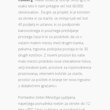
vsako leto k nam pritegne več kot 60.000
obiskovalcev. Da gre za projekt, ki je koristen
za otroke in za starše, se strinja tudi več kot
40 podjetij in ustanov, ki so podporniki
kakovostnega in poučnega preživljanje
prostega časa in ki so poskrbeli, da so v
našem malem mestu med drugim banka,
pekarna, trgovina, policijska postaja in še 30
drugih kotičkov. Z novimi prostori bo naše
malo mesto pridobilo nove interaktivne hišice,
večji kreativni park, prostore za rojstnodnevna
praznovanja, internetni kotiček za starše,
prostor za počitek in branje ter novo trgovino
z didaktičnimi igračami.«
Pomladno širitev Minicityja Ljubljana,
največjega ponudnika vsebin za otroke do 12.
leta v BTC Cityju Ljubljana, je pozdravil tudi