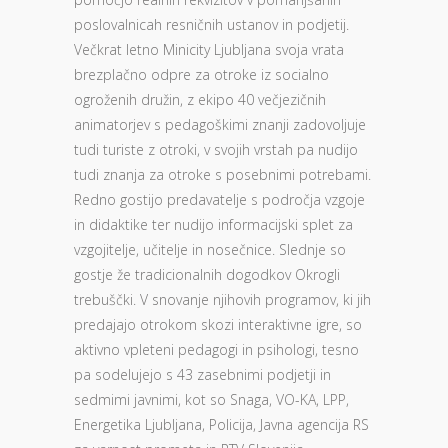
poslovalnicah resničnih ustanov in podjetij.
Večkrat letno Minicity Ljubljana svoja vrata
brezplačno odpre za otroke iz socialno
ogroženih družin, z ekipo 40 večjezičnih
animatorjev s pedagoškimi znanji zadovoljuje
tudi turiste z otroki, v svojih vrstah pa nudijo
tudi znanja za otroke s posebnimi potrebami.
Redno gostijo predavatelje s področja vzgoje
in didaktike ter nudijo informacijski splet za
vzgojitelje, učitelje in nosečnice. Slednje so
gostje že tradicionalnih dogodkov Okrogli
trebuščki. V snovanje njihovih programov, ki jih
predajajo otrokom skozi interaktivne igre, so
aktivno vpleteni pedagogi in psihologi, tesno
pa sodelujejo s 43 zasebnimi podjetji in
sedmimi javnimi, kot so Snaga, VO-KA, LPP,
Energetika Ljubljana, Policija, Javna agencija RS