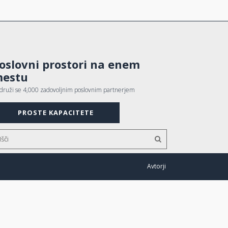
oslovni prostori na enem
estu
idruži se 4,000 zadovoljnim poslovnim partnerjem
PROSTE KAPACITETE
Avtorji