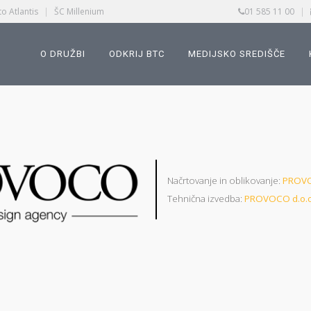
o Atlantis
|
ŠC Millenium
01 585 11 00
|
O DRUŽBI
ODKRIJ BTC
MEDIJSKO SREDIŠČE
Načrtovanje in oblikovanje:
PROVO
Tehnična izvedba:
PROVOCO d.o.o