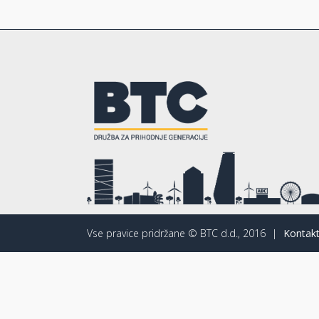
Vse pravice pridržane © BTC d.d., 2016
|
Kontakt