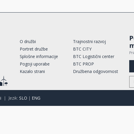
P
O družbi
Trajnostni razvoj
m
Portret družbe
BTC CITY
Pr
Splošne informacije
BTC Logistični center
Pogoji uporabe
BTC PROP
Kazalo strani
Družbena odgovornost
i
|
Jezik:
SLO
|
ENG