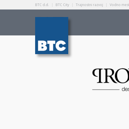
BTC d.d.
|
BTC City
|
Trajnostni razvoj
|
Vodno mest