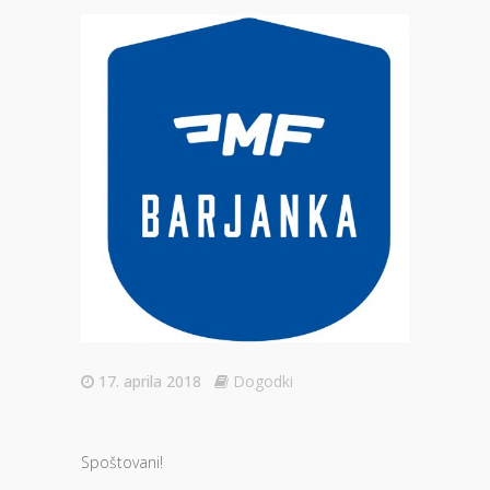
17. aprila 2018
Dogodki
Spoštovani!