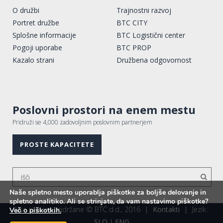
O družbi
Trajnostni razvoj
Portret družbe
BTC CITY
Splošne informacije
BTC Logistični center
Pogoji uporabe
BTC PROP
Kazalo strani
Družbena odgovornost
Poslovni prostori na enem mestu
Pridruži se 4,000 zadovoljnim poslovnim partnerjem
PROSTE KAPACITETE
Naše spletno mesto uporablja piškotke za boljše delovanje in
spletno analitiko. Ali se strinjate, da vam nastavimo piškotke?
Vse pravice pridržane © BTC d.d., 2016
|
Kontakti
|
Jezik:
Več o piškotkih.
SLO
|
ENG