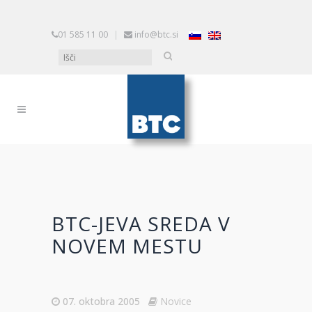
01 585 11 00
|
info@btc.si
BTC-JEVA SREDA V
NOVEM MESTU
07. oktobra 2005
Novice