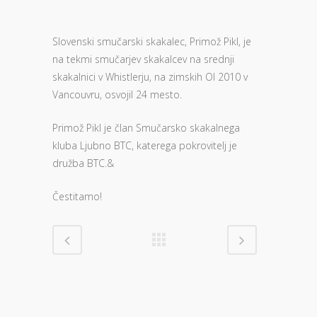
Slovenski smučarski skakalec, Primož Pikl, je
na tekmi smučarjev skakalcev na srednji
skakalnici v Whistlerju, na zimskih OI 2010 v
Vancouvru, osvojil 24 mesto.
Primož Pikl je član Smučarsko skakalnega
kluba Ljubno BTC, katerega pokrovitelj je
družba BTC.&
Čestitamo!