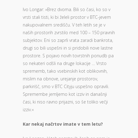
Ivo Longar: »Brez dvoma. Bili so časi, ko so v
vrsti stali tisti, ki bi želeli prostor v BTC-jevem
nakupovalnem središču. V teh letih se je v
naših prostorih zvrstilo med 100 – 150 pravnih
subjektov. Eni so zaprli vrata zaradi bankrota,
drugi so bili uspešni in si pridobili nove lastne
prostore. S pojavo novih tovrstnih ponudb pa
so nekateri odšli na druge lokacije … Vrsto
sprememb, tako vsebinskih kot oblikovnih,
mislim na obnove, urejanje prostorov,
parkirišč, smo v BTC Cityju uspešno opravili.
Spremembe jemljemo kot izziv in današnji
časi, ki niso ravno prijazni, so še toliko večji
izziv.«
Kar nekaj načrtov imate v tem letu?