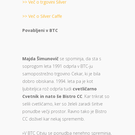
>> Več o trgovini Silver
>> Več o Silver Caffe
Povabljeni v BTC
Majda Šimunovič
se spominja, da sta s
soprogom leta 1991 odprla v BTC-ju
samopostrežno trgovino Cekar, ki je bila
dobro obiskana. 1994. leta pa je kot
ljubiteljica rož odprla tudi
cvetličarno
Cvetnik in nato še Bistro CC
. Kar trikrat so
selili cvetličarno, ker so želeli zaradi širitve
ponudbe večji prostor. Ravno tako je Bistro
CC doživel kar nekaj sprememb.
»V BTC Cityju se ponudba nenehno spreminja,