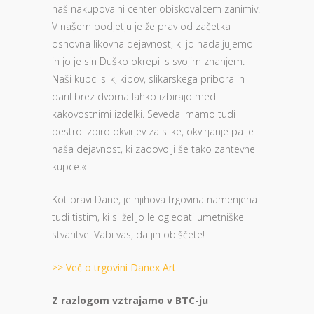
naš nakupovalni center obiskovalcem zanimiv.
V našem podjetju je že prav od začetka
osnovna likovna dejavnost, ki jo nadaljujemo
in jo je sin Duško okrepil s svojim znanjem.
Naši kupci slik, kipov, slikarskega pribora in
daril brez dvoma lahko izbirajo med
kakovostnimi izdelki. Seveda imamo tudi
pestro izbiro okvirjev za slike, okvirjanje pa je
naša dejavnost, ki zadovolji še tako zahtevne
kupce.«
Kot pravi Dane, je njihova trgovina namenjena
tudi tistim, ki si želijo le ogledati umetniške
stvaritve. Vabi vas, da jih obiščete!
>> Več o trgovini Danex Art
Z razlogom vztrajamo v BTC-ju