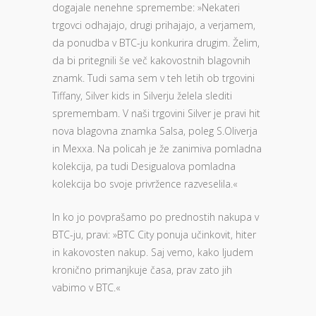
dogajale nenehne spremembe: »Nekateri
trgovci odhajajo, drugi prihajajo, a verjamem,
da ponudba v BTC-ju konkurira drugim. Želim,
da bi pritegnili še več kakovostnih blagovnih
znamk. Tudi sama sem v teh letih ob trgovini
Tiffany, Silver kids in Silverju želela slediti
spremembam. V naši trgovini Silver je pravi hit
nova blagovna znamka Salsa, poleg S.Oliverja
in Mexxa. Na policah je že zanimiva pomladna
kolekcija, pa tudi Desigualova pomladna
kolekcija bo svoje privržence razveselila.«
In ko jo povprašamo po prednostih nakupa v
BTC-ju, pravi: »BTC City ponuja učinkovit, hiter
in kakovosten nakup. Saj vemo, kako ljudem
kronično primanjkuje časa, prav zato jih
vabimo v BTC.«