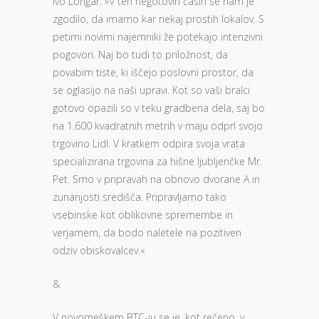
Ivo Longar: »V teh negotovih časih se nam je
zgodilo, da imamo kar nekaj prostih lokalov. S
petimi novimi najemniki že potekajo intenzivni
pogovori. Naj bo tudi to priložnost, da
povabim tiste, ki iščejo poslovni prostor, da
se oglasijo na naši upravi. Kot so vaši bralci
gotovo opazili so v teku gradbena dela, saj bo
na 1.600 kvadratnih metrih v maju odprl svojo
trgovino Lidl. V kratkem odpira svoja vrata
specializirana trgovina za hišne ljubljenčke Mr.
Pet. Smo v pripravah na obnovo dvorane A in
zunanjosti središča. Pripravljamo tako
vsebinske kot oblikovne spremembe in
verjamem, da bodo naletele na pozitiven
odziv obiskovalcev.«
&
V novomeškem BTC-ju se je, kot rečeno, v