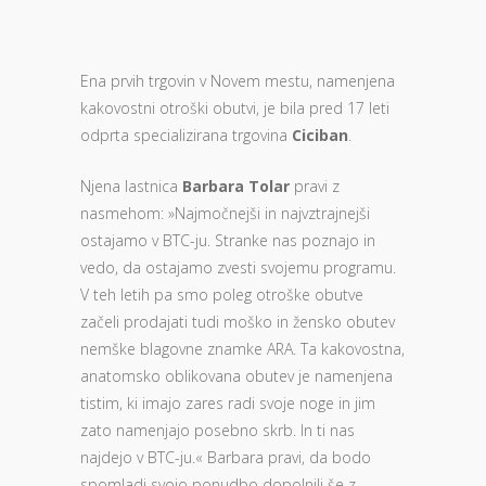
Ena prvih trgovin v Novem mestu, namenjena
kakovostni otroški obutvi, je bila pred 17 leti
odprta specializirana trgovina
Ciciban
.
Njena lastnica
Barbara Tolar
pravi z
nasmehom: »Najmočnejši in najvztrajnejši
ostajamo v BTC-ju. Stranke nas poznajo in
vedo, da ostajamo zvesti svojemu programu.
V teh letih pa smo poleg otroške obutve
začeli prodajati tudi moško in žensko obutev
nemške blagovne znamke ARA. Ta kakovostna,
anatomsko oblikovana obutev je namenjena
tistim, ki imajo zares radi svoje noge in jim
zato namenjajo posebno skrb. In ti nas
najdejo v BTC-ju.« Barbara pravi, da bodo
spomladi svojo ponudbo dopolnili še z