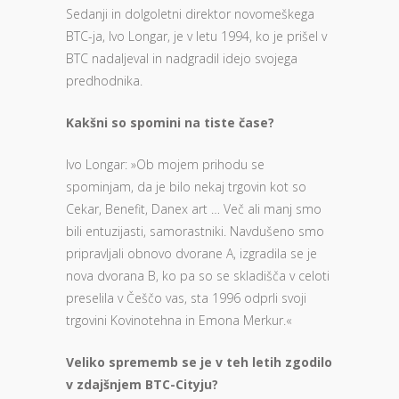
Sedanji in dolgoletni direktor novomeškega
BTC-ja, Ivo Longar, je v letu 1994, ko je prišel v
BTC nadaljeval in nadgradil idejo svojega
predhodnika.
Kakšni so spomini na tiste čase?
Ivo Longar: »Ob mojem prihodu se
spominjam, da je bilo nekaj trgovin kot so
Cekar, Benefit, Danex art … Več ali manj smo
bili entuzijasti, samorastniki. Navdušeno smo
pripravljali obnovo dvorane A, izgradila se je
nova dvorana B, ko pa so se skladišča v celoti
preselila v Češčo vas, sta 1996 odprli svoji
trgovini Kovinotehna in Emona Merkur.«
Veliko sprememb se je v teh letih zgodilo
v zdajšnjem BTC-Cityju?