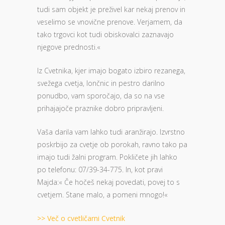
tudi sam objekt je preživel kar nekaj prenov in
veselimo se vnovične prenove. Verjamem, da
tako trgovci kot tudi obiskovalci zaznavajo
njegove prednosti.«
Iz Cvetnika, kjer imajo bogato izbiro rezanega,
svežega cvetja, lončnic in pestro darilno
ponudbo, vam sporočajo, da so na vse
prihajajoče praznike dobro pripravljeni.
Vaša darila vam lahko tudi aranžirajo. Izvrstno
poskrbijo za cvetje ob porokah, ravno tako pa
imajo tudi žalni program. Pokličete jih lahko
po telefonu: 07/39-34-775. In, kot pravi
Majda:« Če hočeš nekaj povedati, povej to s
cvetjem. Stane malo, a pomeni mnogo!«
>> Več o cvetličarni Cvetnik