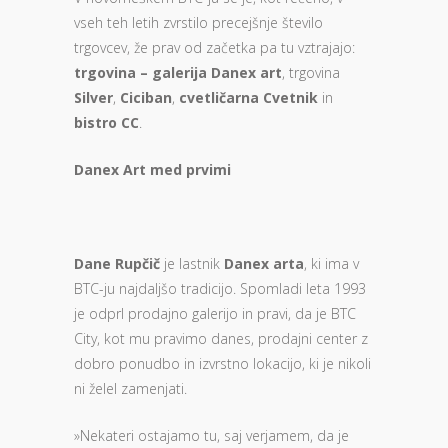
vseh teh letih zvrstilo precejšnje število
trgovcev, že prav od začetka pa tu vztrajajo:
trgovina – galerija Danex art
, trgovina
Silver
,
Ciciban
,
cvetličarna Cvetnik
in
bistro CC
.
Danex Art med prvimi
Dane Rupčič
je lastnik
Danex arta
, ki ima v
BTC-ju najdaljšo tradicijo. Spomladi leta 1993
je odprl prodajno galerijo in pravi, da je BTC
City, kot mu pravimo danes, prodajni center z
dobro ponudbo in izvrstno lokacijo, ki je nikoli
ni želel zamenjati.
»Nekateri ostajamo tu, saj verjamem, da je