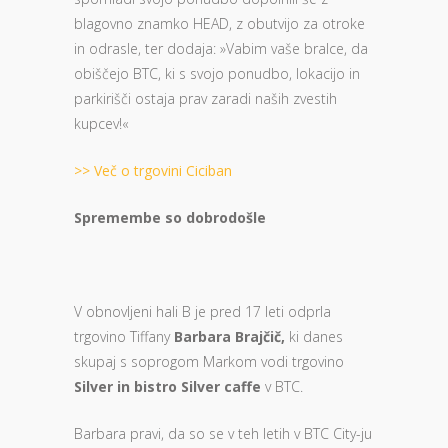
blagovno znamko HEAD, z obutvijo za otroke
in odrasle, ter dodaja: »Vabim vaše bralce, da
obiščejo BTC, ki s svojo ponudbo, lokacijo in
parkirišči ostaja prav zaradi naših zvestih
kupcev!«
>> Več o trgovini Ciciban
Spremembe so dobrodošle
V obnovljeni hali B je pred 17 leti odprla
trgovino Tiffany
Barbara Brajčič,
ki danes
skupaj s soprogom Markom vodi trgovino
Silver in bistro Silver caffe
v BTC.
Barbara pravi, da so se v teh letih v BTC City-ju