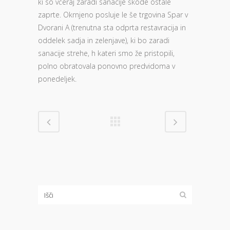
ki so včeraj zaradi sanacije škode ostale
zaprte. Okrnjeno posluje le še trgovina Spar v
Dvorani A (trenutna sta odprta restavracija in
oddelek sadja in zelenjave), ki bo zaradi
sanacije strehe, h kateri smo že pristopili,
polno obratovala ponovno predvidoma v
ponedeljek.