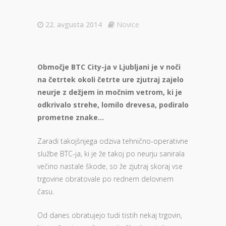
22. avgusta 2014
Novice
Območje BTC City-ja v Ljubljani je v noči
na četrtek okoli četrte ure zjutraj zajelo
neurje z dežjem in močnim vetrom, ki je
odkrivalo strehe, lomilo drevesa, podiralo
prometne znake…
Zaradi takojšnjega odziva tehnično-operativne
službe BTC-ja, ki je že takoj po neurju sanirala
večino nastale škode, so že zjutraj skoraj vse
trgovine obratovale po rednem delovnem
času.
Od danes obratujejo tudi tistih nekaj trgovin,