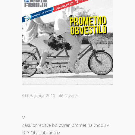
09. junija 2015
Novice
V
času prireditve bo oviran promet na vhodu v
BTY City Ljubljana iz