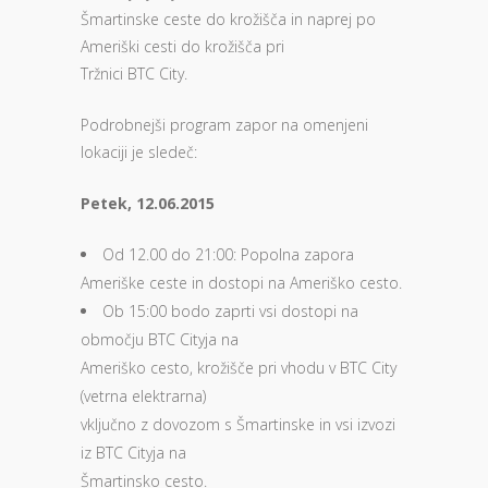
Šmartinske ceste do krožišča in naprej po
Ameriški cesti do krožišča pri
Tržnici BTC City.
Podrobnejši program zapor na omenjeni
lokaciji je sledeč:
Petek, 12.06.2015
Od 12.00 do 21:00: Popolna zapora
Ameriške ceste in dostopi na Ameriško cesto.
Ob 15:00 bodo zaprti vsi dostopi na
območju BTC Cityja na
Ameriško cesto, krožišče pri vhodu v BTC City
(vetrna elektrarna)
vključno z dovozom s Šmartinske in vsi izvozi
iz BTC Cityja na
Šmartinsko cesto.