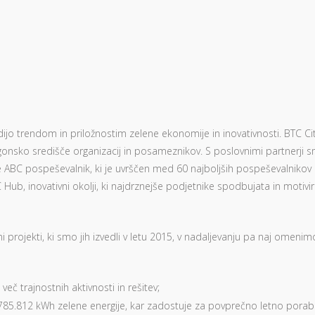
edijo trendom in priložnostim zelene ekonomije in inovativnosti. BTC Ci
agonsko središče organizacij in posameznikov. S poslovnimi partnerji 
ABC pospeševalnik, ki je uvrščen med 60 najboljših pospeševalnikov
 Hub, inovativni okolji, ki najdrznejše podjetnike spodbujata in motivi
i projekti, ki smo jih izvedli v letu 2015, v nadaljevanju pa naj omenim
eč trajnostnih aktivnosti in rešitev;
 1.785.812 kWh zelene energije, kar zadostuje za povprečno letno pora