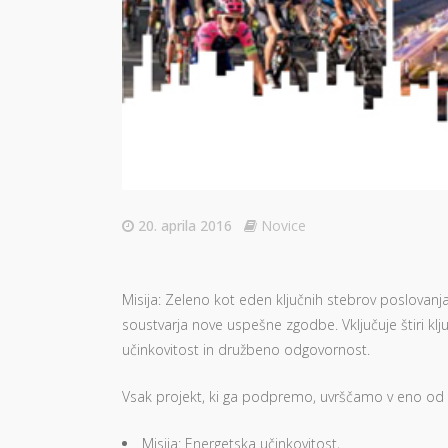
20. aprila 2016
Novice
Misija: Zeleno kot eden ključnih stebrov poslovanja
soustvarja nove uspešne zgodbe. Vključuje štiri klj
učinkovitost in družbeno odgovornost.
Vsak projekt, ki ga podpremo, uvrščamo v eno od mi
Misija: Energetska učinkovitost,