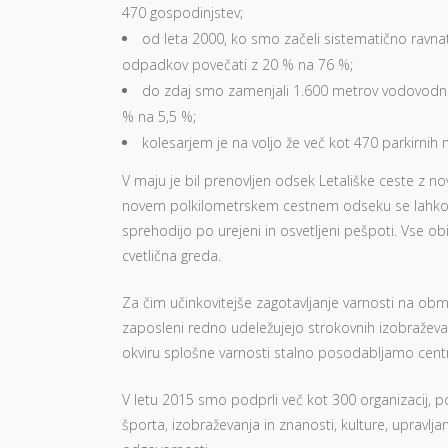
470 gospodinjstev;
od leta 2000, ko smo začeli sistematično ravnati
odpadkov povečati z 20 % na 76 %;
do zdaj smo zamenjali 1.600 metrov vodovodnih
% na 5,5 %;
kolesarjem je na voljo že več kot 470 parkirnih 
V maju je bil prenovljen odsek Letališke ceste z
novem polkilometrskem cestnem odseku se lahko koles
sprehodijo po urejeni in osvetljeni pešpoti. Vse o
cvetlična greda.
Za čim učinkovitejše zagotavljanje varnosti na obm
zaposleni redno udeležujejo strokovnih izobraževanj 
okviru splošne varnosti stalno posodabljamo cent
V letu 2015 smo podprli več kot 300 organizacij, p
športa, izobraževanja in znanosti, kulture, upravlj