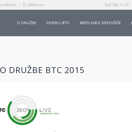
o Atlantis
|
ŠC Millenium
01 585 11 00
O DRUŽBI
ODKRIJ BTC
MEDIJSKO SREDIŠČE
O DRUŽBE BTC 2015