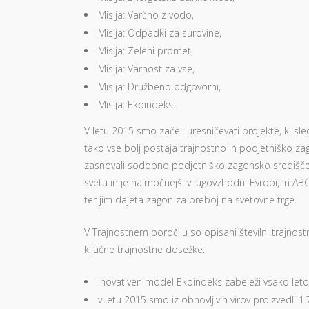
Misija: Varčno z vodo,
Misija: Odpadki za surovine,
Misija: Zeleni promet,
Misija: Varnost za vse,
Misija: Družbeno odgovorni,
Misija: Ekoindeks.
V letu 2015 smo začeli uresničevati projekte, ki sl
tako vse bolj postaja trajnostno in podjetniško z
zasnovali sodobno podjetniško zagonsko središče 
svetu in je najmočnejši v jugovzhodni Evropi, in ABC
ter jim dajeta zagon za preboj na svetovne trge.
V Trajnostnem poročilu so opisani številni trajnostn
ključne trajnostne dosežke:
inovativen model Ekoindeks zabeleži vsako leto v
v letu 2015 smo iz obnovljivih virov proizvedli