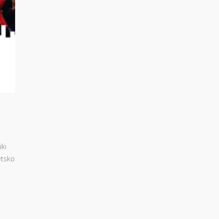
iki
etsko