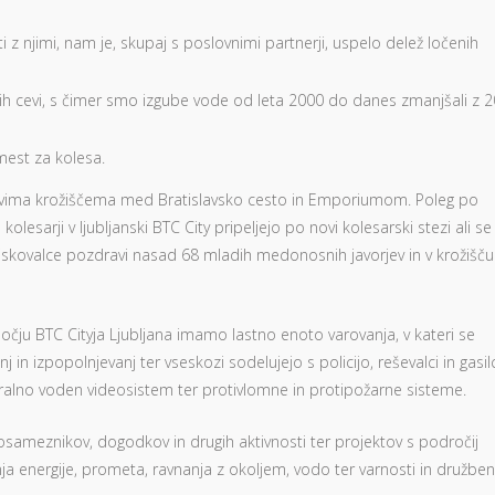
 z njimi, nam je, skupaj s poslovnimi partnerji, uspelo delež ločenih
 cevi, s čimer smo izgube vode od leta 2000 do danes zmanjšali z 2
mest za kolesa.
 novima krožiščema med Bratislavsko cesto in Emporiumom. Poleg po
arji v ljubljanski BTC City pripeljejo po novi kolesarski stezi ali se
biskovalce pozdravi nasad 68 mladih medonosnih javorjev in v krožišču
očju BTC Cityja Ljubljana imamo lastno enoto varovanja, v kateri se
in izpopolnjevanj ter vseskozi sodelujejo s policijo, reševalci in gasilc
ralno voden videosistem ter protivlomne in protipožarne sisteme.
osameznikov, dogodkov in drugih aktivnosti ter projektov s področij
anja energije, prometa, ravnanja z okoljem, vodo ter varnosti in družbe