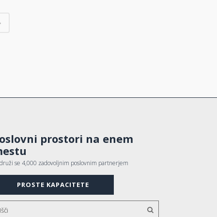
oslovni prostori na enem
estu
idruži se 4,000 zadovoljnim poslovnim partnerjem
PROSTE KAPACITETE