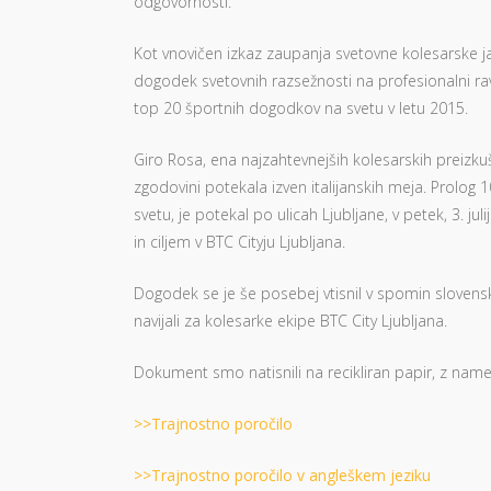
odgovornosti.
Kot vnovičen izkaz zaupanja svetovne kolesarske javn
dogodek svetovnih razsežnosti na profesionalni ra
top 20 športnih dogodkov na svetu v letu 2015.
Giro Rosa, ena najzahtevnejših kolesarskih preizku
zgodovini potekala izven italijanskih meja. Prolog 
svetu, je potekal po ulicah Ljubljane, v petek, 3. j
in ciljem v BTC Cityju Ljubljana.
Dogodek se je še posebej vtisnil v spomin slovens
navijali za kolesarke ekipe BTC City Ljubljana.
Dokument smo natisnili na recikliran papir, z name
>>Trajnostno poročilo
>>Trajnostno poročilo v angleškem jeziku