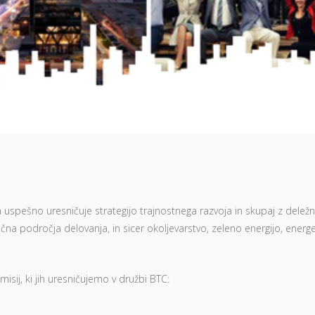
 uspešno uresničuje strategijo trajnostnega razvoja in skupaj z deležn
učna področja delovanja, in sicer okoljevarstvo, zeleno energijo, energ
sij, ki jih uresničujemo v družbi BTC: