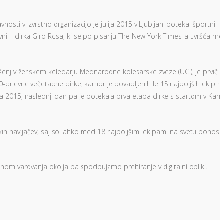
osti v izvrstno organizacijo je julija 2015 v Ljubljani potekal športni
vni – dirka Giro Rosa, ki se po pisanju The New York Times-a uvršča 
šenj v ženskem koledarju Mednarodne kolesarske zveze (UCI), je prvič 
10-dnevne večetapne dirke, kamor je povabljenih le 18 najboljših ekip 
ulija 2015, naslednji dan pa je potekala prva etapa dirke s startom v Ka
kih navijačev, saj so lahko med 18 najboljšimi ekipami na svetu pono
nom varovanja okolja pa spodbujamo prebiranje v digitalni obliki.