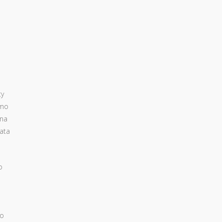
ty
smo
 na
rata
o
bo