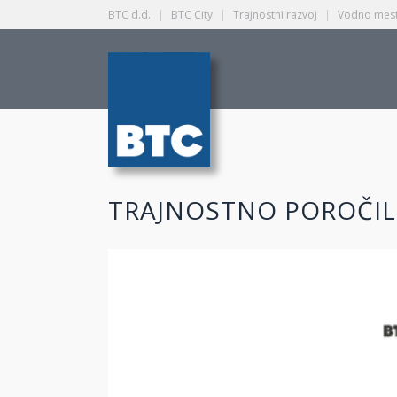
BTC d.d.
|
BTC City
|
Trajnostni razvoj
|
Vodno mest
TRAJNOSTNO POROČIL