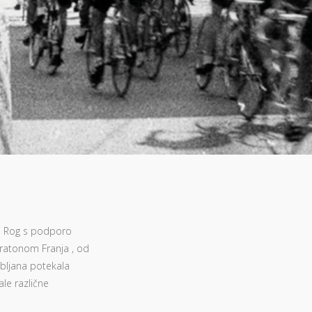
 KD Rog s podporo
Maratonom Franja , od
jubljana potekala
le različne