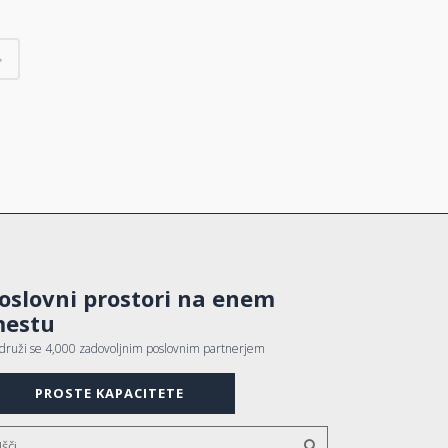
oslovni prostori na enem
estu
idruži se 4,000 zadovoljnim poslovnim partnerjem
PROSTE KAPACITETE