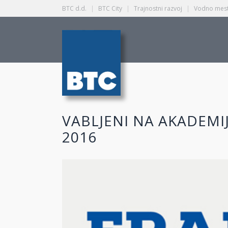
BTC d.d.
|
BTC City
|
Trajnostni razvoj
|
Vodno mest
VABLJENI NA AKADEMIJO
2016