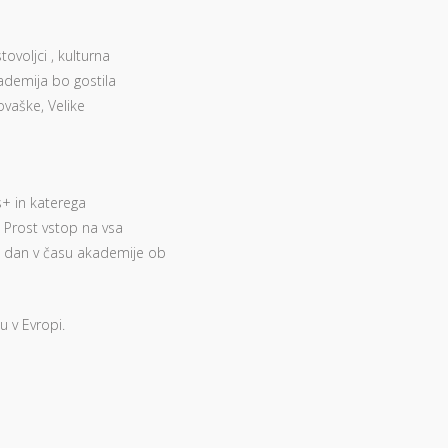
tovoljci , kulturna
ademija bo gostila
lovaške, Velike
s+ in katerega
. Prost vstop na vsa
 dan v času akademije ob
 v Evropi.