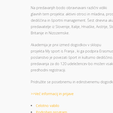
Na predavanjih bodo obravnavani različni vidiki
glavnih tem projekta: aktivni otroci in mladina, pros
dediščina in športni management. Šest dnevna ak
predavatelje iz Slovenije, Italije, Hrvaške, Avstrije, S
Britanije in Nizozemske.
Akademija je prvi izmed dogodkov v sklopu
projekta My sport is Franja , ki ga podpira Erasmu
poslanstvo je povezati šport in kulturno dediščino
predavanja za do 120 udeležencev bo možen vsak
predhodni registraciji.
Pridružite se posebnemu in edinstvenemu dogodku
>>Več informacij in prijave
Celotno vabilo
Podroben program