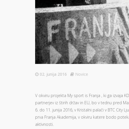
02. junija 2016
Novice
V okviru projekta My sport is Franja , ki ga izvaja
partnerjev iz štirih držav in EU, bo v tednu pred 
6. do 11. junija 2016, v Kristalni palači v BTC City L
prva Franja Akademija, v okviru katere bodo poteka
aktivnosti.