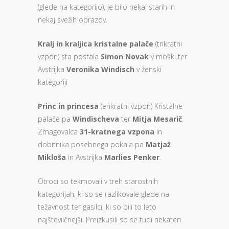
(glede na kategorijo), je bilo nekaj starih in
nekaj svežih obrazov.
Kralj in kraljica kristalne palače
(trikratni
vzpon) sta postala
Simon Novak
v moški ter
Avstrijka
Veronika Windisch
v ženski
kategoriji
Princ in princesa
(enkratni vzpon) Kristalne
palače pa
Windischeva
ter
Mitja Mesarič
.
Zmagovalca
31-kratnega vzpona
in
dobitnika posebnega pokala pa
Matjaž
Mikloša
in Avstrijka
Marlies Penker
.
Otroci so tekmovali v treh starostnih
kategorijah, ki so se razlikovale glede na
težavnost ter gasilci, ki so bili to leto
najštevilčnejši. Preizkusili so se tudi nekateri