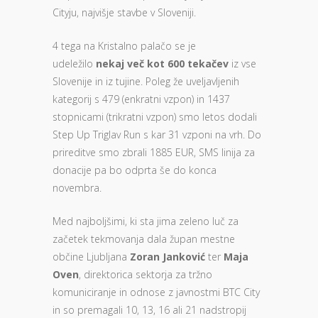
Cityju, najvišje stavbe v Sloveniji.
4 tega na Kristalno palačo se je
udeležilo
nekaj več kot 600 tekačev
iz vse
Slovenije in iz tujine. Poleg že uveljavljenih
kategorij s 479 (enkratni vzpon) in 1437
stopnicami (trikratni vzpon) smo letos dodali
Step Up Triglav Run s kar 31 vzponi na vrh. Do
prireditve smo zbrali 1885 EUR, SMS linija za
donacije pa bo odprta še do konca
novembra.
Med najboljšimi, ki sta jima zeleno luč za
začetek tekmovanja dala župan mestne
občine Ljubljana
Zoran Janković
ter
Maja
Oven
, direktorica sektorja za tržno
komuniciranje in odnose z javnostmi BTC City
in so premagali 10, 13, 16 ali 21 nadstropij