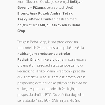
znani Slovenci. Otroke je spremljal
Boštjan
Gorenc – Pižama
, tekli so tudi
Uroš
Bitenc
,
Anja Rugelj
,
Andrej Težak
Tešky
in
David Urankar
, pesti so med
drugim stiskali
Mitja Petkovšek
in
Beba
Ščap
.
Tešky in Beba Ščap, ki sta pred dnevi na
dobrodelnih 24 urah Kristalne palače začela
z
zbiranjem sredstev za otroke
Pediatrične klinike v Ljubljani
, sta skupaj z
organizatorji predsednici Ustanove za novo
Pediatrično kliniko, Marini Praprotnik predala
ček s sredstvi, ki so se zbrala iz prostovoljnih
prispevkov, evra od vsake prijavnine in evra od
vsakega vzpona dobrodelnih 24, ki jih je
prispevala družba BTC. Do začetka dogodka
se je zbralo 1885 EUR, SMS linija s ključno