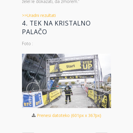
želel le dokazati, da zmorem.”
>>Uradni rezultati
4. TEK NA KRISTALNO
PALAČO
Foto :
Prenesi datoteko (601px x 367px)
Pre
 401px)