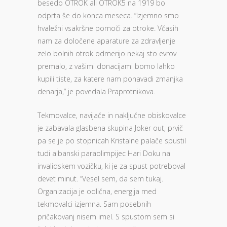
besedo OTROK ali OTROK5 na 1919 bo
odprta še do konca meseca. “Izjemno smo
hvaležni vsakršne pomoči za otroke. Včasih
nam za določene aparature za zdravljenje
zelo bolnih otrok odmerijo nekaj sto evrov
premalo, z vašimi donacijami bomo lahko
kupili tiste, za katere nam ponavadi zmanjka
denarja,” je povedala Praprotnikova.
Tekmovalce, navijače in naključne obiskovalce
je zabavala glasbena skupina Joker out, prvič
pa se je po stopnicah Kristalne palače spustil
tudi albanski paraolimpijec Hari Doku na
invalidskem vozičku, ki je za spust potreboval
devet minut. “Vesel sem, da sem tukaj.
Organizacija je odlična, energija med
tekmovalci izjemna. Sam posebnih
pričakovanj nisem imel. S spustom sem si