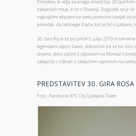
Prireditev, ki velja za enega izmed top 20 športnih
italijanskih meja, in to v Sloveniji. Dogodek se je 
najboljšimi ekipami na svetu ponosno navijali za ko
povedali, da takšnega štarta, kot je bil v Ljubljani, ž
30. Giro Rosa se bo pričel 5. julija 2019 in tokra
legendarni vzpon Gavio, dokončno pa se bo Giro odl
dnevno dirko začinil z vzponom na Montaž v predzadn
zaključila v Udinah z zaključnim vzponom na tamkaj
PREDSTAVITEV 30. GIRA ROSA
Foto : Facebook BTC City Ljubljana Team