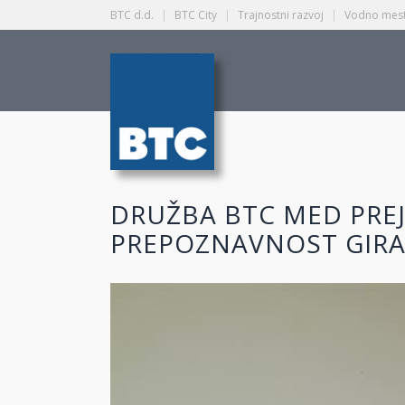
BTC d.d.
|
BTC City
|
Trajnostni razvoj
|
Vodno mest
DRUŽBA BTC MED PREJ
PREPOZNAVNOST GIRA