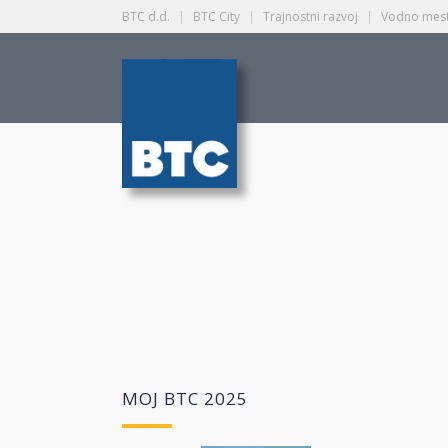
BTC d.d.
|
BTC City
|
Trajnostni razvoj
|
Vodno mest
MOJ BTC 2025