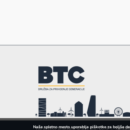
Naše spletno mesto uporablja piškotke za boljše de
Vse pravice pridržane © BTC d.d., 2016
|
Kontakt