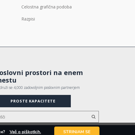
Celostna grafična podoba
Razpisi
oslovni prostori na enem
estu
idruži se 4,000 zadovoljnim poslovnim partnerjem
PROSTE KAPACITETE
otke?
Več o piškotkih.
STRINJAM SE
Avtorji