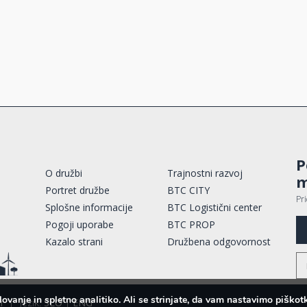
P
O družbi
Trajnostni razvoj
m
Portret družbe
BTC CITY
Pr
Splošne informacije
BTC Logistični center
Pogoji uporabe
BTC PROP
Kazalo strani
Družbena odgovornost
lovanje in spletno analitiko. Ali se strinjate, da vam nastavimo pišk
i
|
Jezik:
SLO
|
ENG