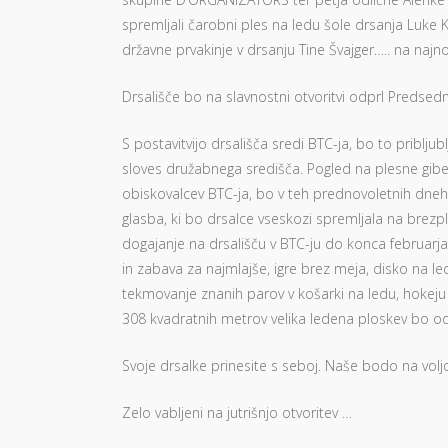
spremljali čarobni ples na ledu šole drsanja Luke K
državne prvakinje v drsanju Tine Švajger….. na najno
Drsališče bo na slavnostni otvoritvi odprl Predse
S postavitvijo drsališča sredi BTC-ja, bo to priblj
sloves družabnega središča. Pogled na plesne gibe i
obiskovalcev BTC-ja, bo v teh prednovoletnih dn
glasba, ki bo drsalce vseskozi spremljala na brezp
dogajanje na drsališču v BTC-ju do konca februarja
in zabava za najmlajše, igre brez meja, disko na le
tekmovanje znanih parov v košarki na ledu, hokeju
308 kvadratnih metrov velika ledena ploskev bo od
Svoje drsalke prinesite s seboj. Naše bodo na voljo
Zelo vabljeni na jutrišnjo otvoritev …