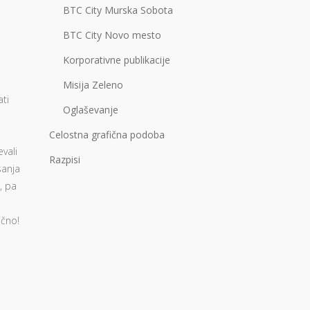
BTC City Murska Sobota
BTC City Novo mesto
Korporativne publikacije
Misija Zeleno
ati
Oglaševanje
a
Celostna grafična podoba
vali
Razpisi
sanja
, pa
ačno!