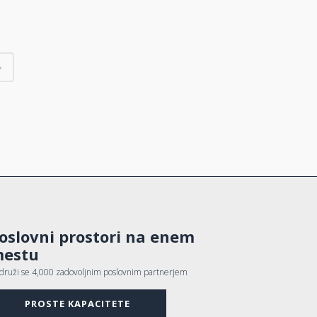
oslovni prostori na enem
estu
idruži se 4,000 zadovoljnim poslovnim partnerjem
PROSTE KAPACITETE