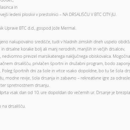
lasinca in
vejši ledeni ploskvi v prestolnici – NA DRSALIŠČU V BTC CITY-JU.
dnik Uprave BTC d.d., gospod Jože Mermal.
ubljeno nakupovalno središče, tudi v hladnih zimskih dneh uspelo obdrž
n drsalne korake bolj ali manj nerodnih, manjših in večjih drsalcev,
eh, nedvomno prevzel marsikaterega naključnega obiskovalca. Mogočn
lačnem drsališču, privlačen športni in družabni program, bodo zaponje
. Poleg športnih dni za šole in vrtce vsako dopoldne, bo tu še šola dr
du, modne revije, šola drsanja in zabavno – rekreativne igre za odrasle
 ter spretnostnem drsanju.
prta vsak dan od 10. ure dopoldan do večernih ur. Drsanje je brezpl
 na drsališču.