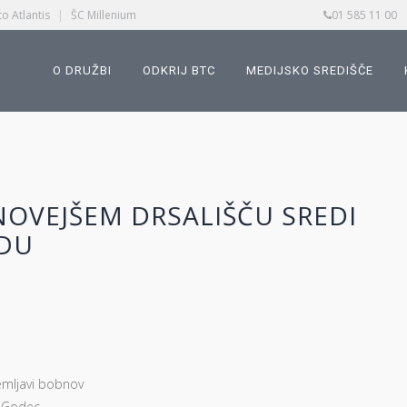
o Atlantis
|
ŠC Millenium
01 585 11 00
O DRUŽBI
ODKRIJ BTC
MEDIJSKO SREDIŠČE
NOVEJŠEM DRSALIŠČU SREDI
EDU
emljavi bobnov
 Godec,