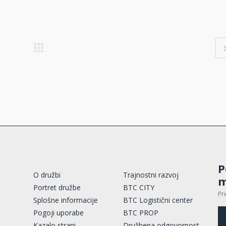
P
O družbi
Trajnostni razvoj
m
Portret družbe
BTC CITY
Pr
Splošne informacije
BTC Logistični center
Pogoji uporabe
BTC PROP
Kazalo strani
Družbena odgovornost