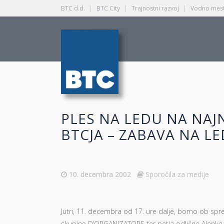
BTC d.d.
|
BTC City
|
Trajnostni razvoj
|
Vodno mest
PLES NA LEDU NA NAJ
BTCJA – ZABAVA NA L
10. decembra 2002
Sporočila za medije
Jutri, 11. decembra od 17. ure dalje, bomo ob spr
skupine D’ORGANIZATORS ter petja odlične Alenke