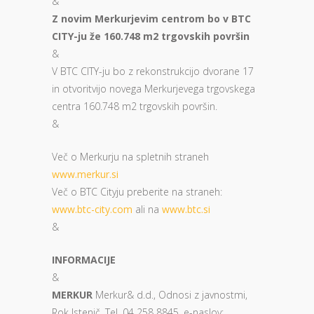
&
Z novim Merkurjevim centrom bo v BTC
CITY-ju že 160.748 m2 trgovskih površin
&
V BTC CITY-ju bo z rekonstrukcijo dvorane 17
in otvoritvijo novega Merkurjevega trgovskega
centra 160.748 m2 trgovskih površin.
&
Več o Merkurju na spletnih straneh
www.merkur.si
Več o BTC Cityju preberite na straneh:
www.btc-city.com
ali na
www.btc.si
&
INFORMACIJE
&
MERKUR
Merkur& d.d., Odnosi z javnostmi,
Rok Istenič, Tel. 04 258 8845, e-naslov: