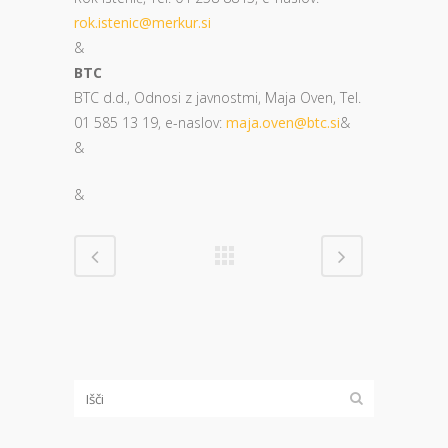
rok.istenic@merkur.si
&
BTC
BTC d.d., Odnosi z javnostmi, Maja Oven, Tel.
01 585 13 19, e-naslov:
maja.oven@btc.si
&
&
&