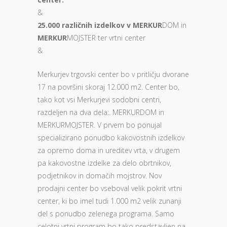
&
25.000 različnih izdelkov v MERKUR
DOM in
MERKUR
MOJSTER ter vrtni center
&
Merkurjev trgovski center bo v pritličju dvorane
17 na površini skoraj 12.000 m2. Center bo,
tako kot vsi Merkurjevi sodobni centri,
razdeljen na dva dela:. MERKURDOM in
MERKURMOJSTER. V prvem bo ponujal
specializirano ponudbo kakovostnih izdelkov
za opremo doma in ureditev vrta, v drugem
pa kakovostne izdelke za delo obrtnikov,
podjetnikov in domačih mojstrov. Nov
prodajni center bo vseboval velik pokrit vrtni
center, ki bo imel tudi 1.000 m2 velik zunanji
del s ponudbo zelenega programa. Samo
celotni vrtni program bo tako predstavljen na