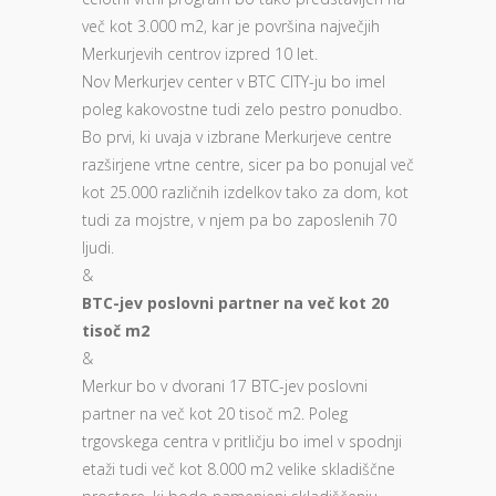
več kot 3.000 m2, kar je površina največjih
Merkurjevih centrov izpred 10 let.
Nov Merkurjev center v BTC CITY-ju bo imel
poleg kakovostne tudi zelo pestro ponudbo.
Bo prvi, ki uvaja v izbrane Merkurjeve centre
razširjene vrtne centre, sicer pa bo ponujal več
kot 25.000 različnih izdelkov tako za dom, kot
tudi za mojstre, v njem pa bo zaposlenih 70
ljudi.
&
BTC-jev poslovni partner na več kot 20
tisoč m2
&
Merkur bo v dvorani 17 BTC-jev poslovni
partner na več kot 20 tisoč m2. Poleg
trgovskega centra v pritličju bo imel v spodnji
etaži tudi več kot 8.000 m2 velike skladiščne