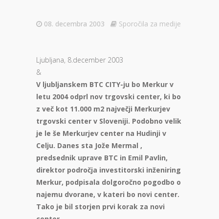
08. decembra 2003
Sporočila za medije
Ljubljana, 8.december 2003
&
V ljubljanskem BTC CITY-ju bo Merkur v
letu 2004 odprl nov trgovski center, ki bo
z več kot 11.000 m2 največji Merkurjev
trgovski center v Sloveniji. Podobno velik
je le še Merkurjev center na Hudinji v
Celju. Danes sta Jože Mermal ,
predsednik uprave BTC in Emil Pavlin,
direktor področja investitorski inženiring
Merkur, podpisala dolgoročno pogodbo o
najemu dvorane, v kateri bo novi center.
Tako je bil storjen prvi korak za novi
center.