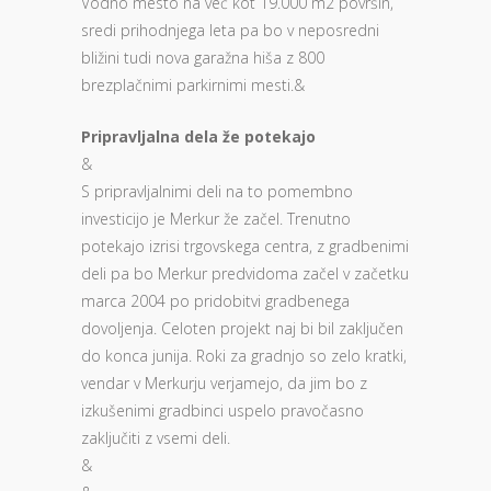
Vodno mesto na več kot 19.000 m2 površin,
sredi prihodnjega leta pa bo v neposredni
bližini tudi nova garažna hiša z 800
brezplačnimi parkirnimi mesti.&
Pripravljalna dela že potekajo
&
S pripravljalnimi deli na to pomembno
investicijo je Merkur že začel. Trenutno
potekajo izrisi trgovskega centra, z gradbenimi
deli pa bo Merkur predvidoma začel v začetku
marca 2004 po pridobitvi gradbenega
dovoljenja. Celoten projekt naj bi bil zaključen
do konca junija. Roki za gradnjo so zelo kratki,
vendar v Merkurju verjamejo, da jim bo z
izkušenimi gradbinci uspelo pravočasno
zaključiti z vsemi deli.
&