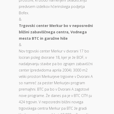
prostore, ki bodo namenjeni skladiščenju
predvsem izdelkov hčerinskega podjetja
Bofex.
&
Trgovski center Merkur bo v neposredni
bližini zabaviščnega centra, Vodnega
mesta BTC in garažne hiše
&
Nov trgovski center Merkur v dvorani 17 bo
lociran poleg dvorane 18, kjer je že BOF, v
nadaljevanju stavbe pa bo zgrajen zabaviščni
center (predvidoma aprila 2004). 3000 m2
veliki prostori Merkurjeve trgovine v Dvorani A
so namreč za pester Merkurjev program
premajhni. BTC pa bo v Dvorani A zagotovil
nove programe. Že danes pa je v BTC CITY-ju
424 trgovin. V neposredni bližini novega
trgovskega centra Merkur pa BTC že gradi