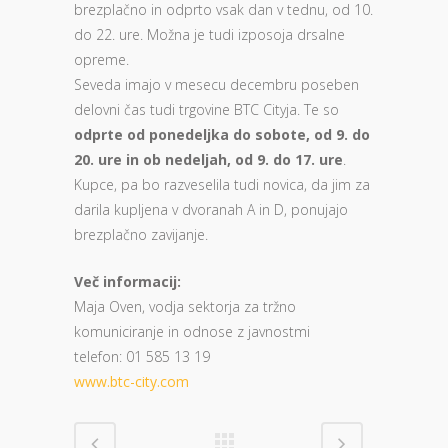
brezplačno in odprto vsak dan v tednu, od 10.
do 22. ure. Možna je tudi izposoja drsalne
opreme.
Seveda imajo v mesecu decembru poseben
delovni čas tudi trgovine BTC Cityja. Te so
odprte od ponedeljka do sobote, od 9. do
20. ure in ob nedeljah, od 9. do 17. ure
.
Kupce, pa bo razveselila tudi novica, da jim za
darila kupljena v dvoranah A in D, ponujajo
brezplačno zavijanje.
Več informacij:
Maja Oven, vodja sektorja za tržno
komuniciranje in odnose z javnostmi
telefon: 01 585 13 19
www.btc-city.com