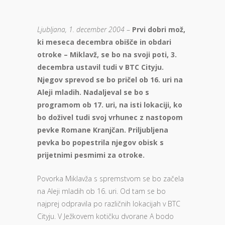
Ljubljana, 1. december 2004
–
Prvi dobri mož,
ki meseca decembra obišče in obdari
otroke – Miklavž, se bo na svoji poti, 3.
decembra ustavil tudi v BTC Cityju.
Njegov sprevod se bo pričel ob 16. uri na
Aleji mladih. Nadaljeval se bo s
programom ob 17. uri, na isti lokaciji, ko
bo doživel tudi svoj vrhunec z nastopom
pevke Romane Kranjčan. Priljubljena
pevka bo popestrila njegov obisk s
prijetnimi pesmimi za otroke.
Povorka Miklavža s spremstvom se bo začela
na Aleji mladih ob 16. uri. Od tam se bo
najprej odpravila po različnih lokacijah v BTC
Cityju. V Ježkovem kotičku dvorane A bodo