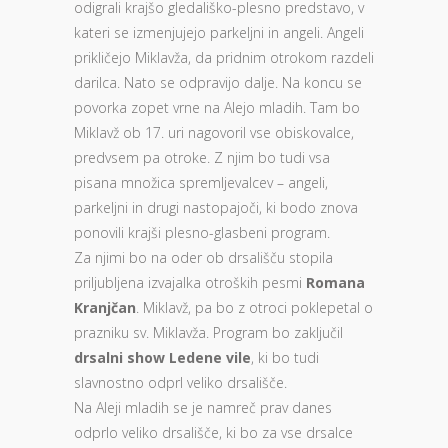
odigrali krajšo gledališko-plesno predstavo, v
kateri se izmenjujejo parkeljni in angeli. Angeli
prikličejo Miklavža, da pridnim otrokom razdeli
darilca. Nato se odpravijo dalje. Na koncu se
povorka zopet vrne na Alejo mladih. Tam bo
Miklavž ob 17. uri nagovoril vse obiskovalce,
predvsem pa otroke. Z njim bo tudi vsa
pisana množica spremljevalcev – angeli,
parkeljni in drugi nastopajoči, ki bodo znova
ponovili krajši plesno-glasbeni program.
Za njimi bo na oder ob drsališču stopila
priljubljena izvajalka otroških pesmi
Romana
Kranjčan
. Miklavž, pa bo z otroci poklepetal o
prazniku sv. Miklavža. Program bo zaključil
drsalni show Ledene vile
, ki bo tudi
slavnostno odprl veliko drsališče.
Na Aleji mladih se je namreč prav danes
odprlo veliko drsališče, ki bo za vse drsalce