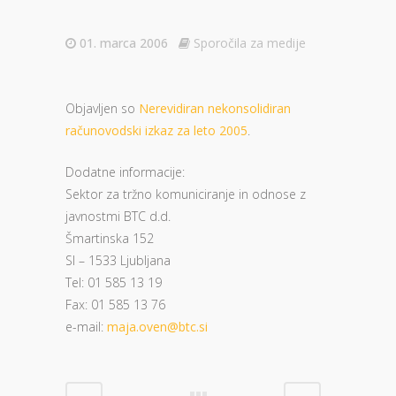
01. marca 2006
Sporočila za medije
Objavljen so
Nerevidiran nekonsolidiran
računovodski izkaz za leto 2005
.
Dodatne informacije:
Sektor za tržno komuniciranje in odnose z
javnostmi BTC d.d.
Šmartinska 152
SI – 1533 Ljubljana
Tel: 01 585 13 19
Fax: 01 585 13 76
e-mail:
maja.oven@btc.si