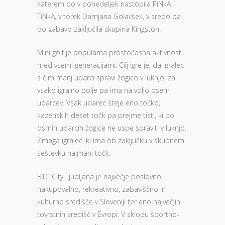
katerem bo v ponedeljek nastopila PiNkA
TiNkA, v torek Damjana Golavšek, v sredo pa
bo zabavo zaključila skupina Kingston.
Mini golf je popularna prostočasna aktivnost
med vsemi generacijami. Cilj igre je, da igralec
s čim manj udarci spravi žogico v luknjo, za
vsako igralno polje pa ima na voljo osem
udarcev. Vsak udarec šteje eno točko,
kazenskih deset točk pa prejme tisti, ki po
osmih udarcih žogice ne uspe spraviti v luknjo.
Zmaga igralec, ki ima ob zaključku v skupnem
seštevku najmanj točk.
BTC City Ljubljana je največje poslovno,
nakupovalno, rekreativno, zabaviščno in
kulturno središče v Sloveniji ter eno največjih
tovrstnih središč v Evropi. V sklopu športno-