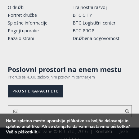
O družbi
Trajnostni razvoj
Portret družbe
BTC CITY
Splošne informacije
BTC Logistični center
Pogoji uporabe
BTC PROP
Kazalo strani
Družbena odgovornost
Poslovni prostori na enem mestu
Pridruži se 4,000 zadovoljnim poslovnim partnerjem
PROSTE KAPACITETE
Naše spletno mesto uporablja piškotke za boljše delovanje in
spletno analitiko. Ali se strinjate, da vam nastavimo piškotke?
Vse pravice pridržane © BTC d.d., 2016
|
Kontakti
|
Jezik:
Več o piškotkih.