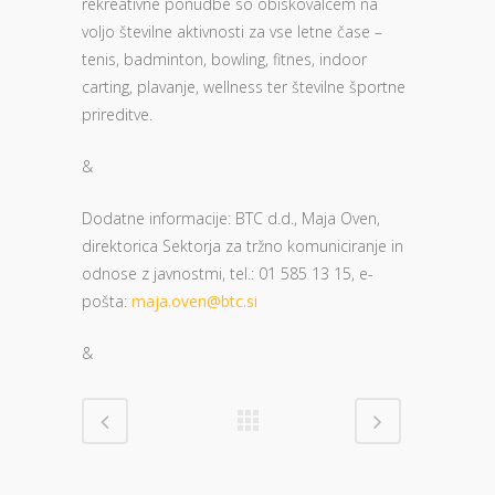
rekreativne ponudbe so obiskovalcem na
voljo številne aktivnosti za vse letne čase –
tenis, badminton, bowling, fitnes, indoor
carting, plavanje, wellness ter številne športne
prireditve.
&
Dodatne informacije: BTC d.d., Maja Oven,
direktorica Sektorja za tržno komuniciranje in
odnose z javnostmi, tel.: 01 585 13 15, e-
pošta:
maja.oven@btc.si
&