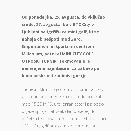
Od ponedeljka, 25. avgusta, do vključno
srede, 27. avgusta, bo v BTC City v
Ljubljani na igrišču za mini golf, ki se
nahaja ob pešpoti med Zaro,
Emporiumom in športnim centrom
Millenium, potekal MINI CITY GOLF
OTROŠKI TURNIR. Tekmovanje je
namenjeno najmlajšim, za zabavo pa
bodo poskrbeli zanimivi gostje.
Tridnevni Mini City golf otroški turnir bo tako
vsak dan od ponedeljka do srede potekal
med 15.30 in 19. uro, organizatorji pa bodo
prijave sprejemali vsak dan posebej do
pričetka tekmovanja. Vsak dan se bo zaključil
z Mini City golf otroškim koncertom, na