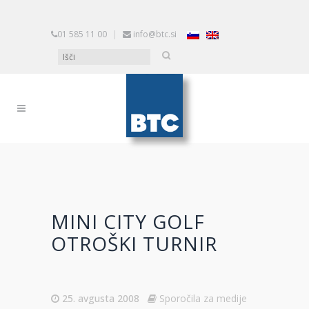
01 585 11 00
|
info@btc.si
MINI CITY GOLF
OTROŠKI TURNIR
25. avgusta 2008
Sporočila za medije