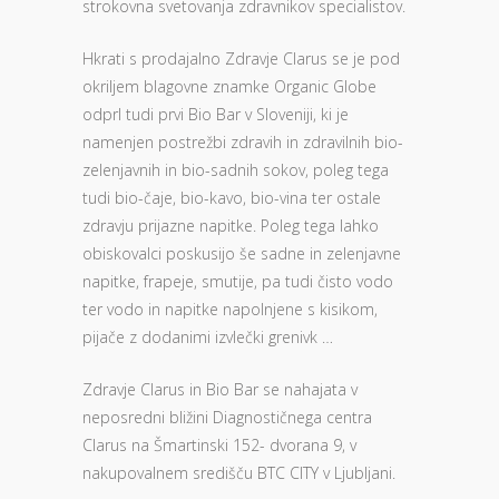
strokovna svetovanja zdravnikov specialistov.
Hkrati s prodajalno Zdravje Clarus se je pod
okriljem blagovne znamke Organic Globe
odprl tudi prvi Bio Bar v Sloveniji, ki je
namenjen postrežbi zdravih in zdravilnih bio-
zelenjavnih in bio-sadnih sokov, poleg tega
tudi bio-čaje, bio-kavo, bio-vina ter ostale
zdravju prijazne napitke. Poleg tega lahko
obiskovalci poskusijo še sadne in zelenjavne
napitke, frapeje, smutije, pa tudi čisto vodo
ter vodo in napitke napolnjene s kisikom,
pijače z dodanimi izvlečki grenivk …
Zdravje Clarus in Bio Bar se nahajata v
neposredni bližini Diagnostičnega centra
Clarus na Šmartinski 152- dvorana 9, v
nakupovalnem središču BTC CITY v Ljubljani.