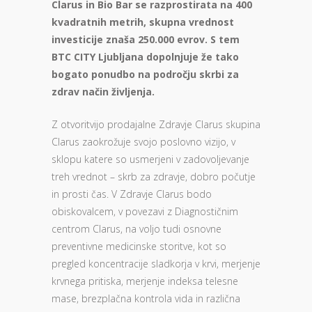
Clarus in Bio Bar se razprostirata na 400
kvadratnih metrih, skupna vrednost
investicije znaša 250.000 evrov. S tem
BTC CITY Ljubljana dopolnjuje že tako
bogato ponudbo na področju skrbi za
zdrav način življenja.
Z otvoritvijo prodajalne Zdravje Clarus skupina
Clarus zaokrožuje svojo poslovno vizijo, v
sklopu katere so usmerjeni v zadovoljevanje
treh vrednot – skrb za zdravje, dobro počutje
in prosti čas. V Zdravje Clarus bodo
obiskovalcem, v povezavi z Diagnostičnim
centrom Clarus, na voljo tudi osnovne
preventivne medicinske storitve, kot so
pregled koncentracije sladkorja v krvi, merjenje
krvnega pritiska, merjenje indeksa telesne
mase, brezplačna kontrola vida in različna