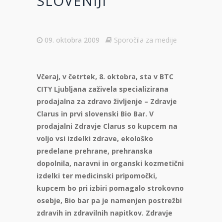
SLOVENIJI
09. oktobra 2009
Sporočila za medije
Včeraj, v četrtek, 8. oktobra, sta v BTC
CITY Ljubljana zaživela specializirana
prodajalna za zdravo življenje – Zdravje
Clarus in prvi slovenski Bio Bar. V
prodajalni Zdravje Clarus so kupcem na
voljo vsi izdelki zdrave, ekološko
predelane prehrane, prehranska
dopolnila, naravni in organski kozmetični
izdelki ter medicinski pripomočki,
kupcem bo pri izbiri pomagalo strokovno
osebje, Bio bar pa je namenjen postrežbi
zdravih in zdravilnih napitkov. Zdravje