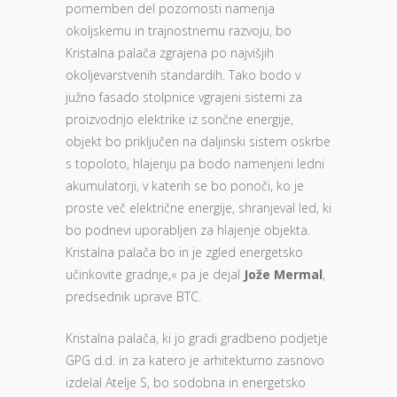
pomemben del pozornosti namenja
okoljskemu in trajnostnemu razvoju, bo
Kristalna palača zgrajena po najvišjih
okoljevarstvenih standardih. Tako bodo v
južno fasado stolpnice vgrajeni sistemi za
proizvodnjo elektrike iz sončne energije,
objekt bo priključen na daljinski sistem oskrbe
s topoloto, hlajenju pa bodo namenjeni ledni
akumulatorji, v katerih se bo ponoči, ko je
proste več električne energije, shranjeval led, ki
bo podnevi uporabljen za hlajenje objekta.
Kristalna palača bo in je zgled energetsko
učinkovite gradnje,« pa je dejal
Jože Mermal
,
predsednik uprave BTC.
Kristalna palača, ki jo gradi gradbeno podjetje
GPG d.d. in za katero je arhitekturno zasnovo
izdelal Atelje S, bo sodobna in energetsko