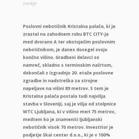
medije
Poslovni nebotičnik Kristalna palača, ki je
zrastel na zahodnem robu BTC CITY-ja
med dvorano A ter obstoječim poslovnim
nebotičnikom, je danes dosegel svojo
končno višino. Gradbeni delavci so
namreč, skladno s terminskim načrtom,
dokončali z izgradnjo 20. etaže poslovne
zgradbe in nadstreška za strojne
napeljave na višini 89 metrov. S tem je
Kristalna palača postala tudi najvišja
stavba v Sloveniji, saj je višja od stolpnice
WTC Ljubljana, ki v višino meri 75 metrov,
medtem ko je znameniti ljubljanski
nebotičnik visok 70 metrov. Investitor je
podjetje Skai center d.o.o., ki je v 100%