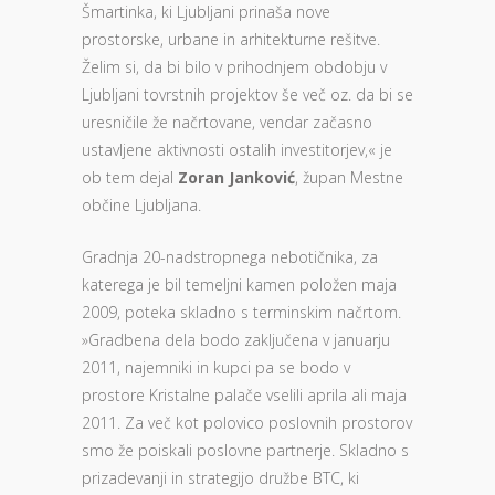
Šmartinka, ki Ljubljani prinaša nove
prostorske, urbane in arhitekturne rešitve.
Želim si, da bi bilo v prihodnjem obdobju v
Ljubljani tovrstnih projektov še več oz. da bi se
uresničile že načrtovane, vendar začasno
ustavljene aktivnosti ostalih investitorjev,« je
ob tem dejal
Zoran Janković
, župan Mestne
občine Ljubljana.
Gradnja 20-nadstropnega nebotičnika, za
katerega je bil temeljni kamen položen maja
2009, poteka skladno s terminskim načrtom.
»Gradbena dela bodo zaključena v januarju
2011, najemniki in kupci pa se bodo v
prostore Kristalne palače vselili aprila ali maja
2011. Za več kot polovico poslovnih prostorov
smo že poiskali poslovne partnerje. Skladno s
prizadevanji in strategijo družbe BTC, ki