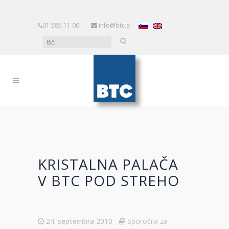
01 585 11 00
|
info@btc.si
KRISTALNA PALAČA
V BTC POD STREHO
24. septembra 2010
Sporočila za