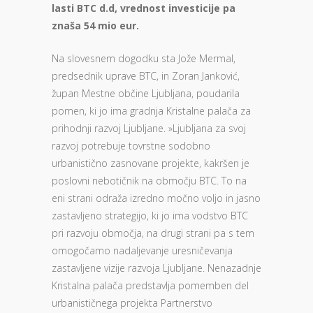
lasti BTC d.d, vrednost investicije pa
znaša 54 mio eur.
Na slovesnem dogodku sta Jože Mermal,
predsednik uprave BTC, in Zoran Janković,
župan Mestne občine Ljubljana, poudarila
pomen, ki jo ima gradnja Kristalne palača za
prihodnji razvoj Ljubljane. »Ljubljana za svoj
razvoj potrebuje tovrstne sodobno
urbanistično zasnovane projekte, kakršen je
poslovni nebotičnik na območju BTC. To na
eni strani odraža izredno močno voljo in jasno
zastavljeno strategijo, ki jo ima vodstvo BTC
pri razvoju območja, na drugi strani pa s tem
omogočamo nadaljevanje uresničevanja
zastavljene vizije razvoja Ljubljane. Nenazadnje
Kristalna palača predstavlja pomemben del
urbanističnega projekta Partnerstvo