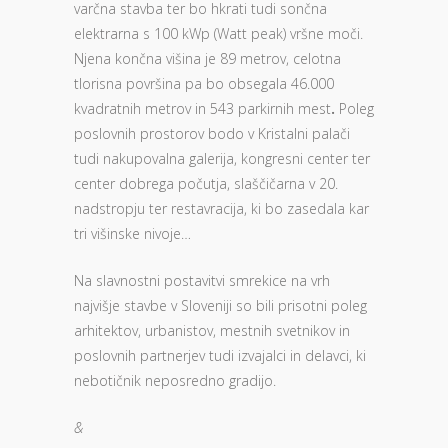
varčna stavba ter bo hkrati tudi sončna
elektrarna s 100 kWp (Watt peak) vršne moči.
Njena končna višina je 89 metrov, celotna
tlorisna površina pa bo obsegala 46.000
kvadratnih metrov in 543 parkirnih mest
.
Poleg
poslovnih prostorov bodo v Kristalni palači
tudi nakupovalna galerija, kongresni center ter
center dobrega počutja, slaščičarna v 20.
nadstropju ter restavracija, ki bo zasedala kar
tri višinske nivoje…
Na slavnostni postavitvi smrekice na vrh
najvišje stavbe v Sloveniji so bili prisotni poleg
arhitektov, urbanistov, mestnih svetnikov in
poslovnih partnerjev tudi izvajalci in delavci, ki
nebotičnik neposredno gradijo.
&