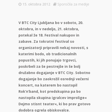
15. oktobra 2012
Sporočila za medije
V BTC City Ljubljana bo v soboto, 20.
oktobra, in v nedeljo, 21. oktobra,
potekal že 18. Festival nakupov in
zabave. Za tokratni festival so
organizatorji pripravili nekaj novosti, s
katerimi bodo, ob tradicionalnih
popustih, ki jih ponujajo trgovci,
poskrbeli za še pestrejše in še bolj
družabno dogajanje v BTC City. Sobotno
dogajanje bo zaokrožil osrednji večerni
koncert, na katerem bo nastopil
Rok’n’band, kot predskupina pa bo
nastopila skupina igralcev improlige«
Dejmo stisnt teater«, ki bo prav gotovo
dodobra ogrela obiskovalce.