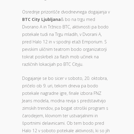
Osrednje prizorišče dvodnevnega dogajanja v
BTC City Ljubljana
& bo na trgu med
Dvorano A in Tržnico BTC, aktivnosti pa bodo
potekale tudi na Trgu mladih, v Dvorani A,
pred Halo 12 in v spodnji etaži Emporium. S
pevskim uličnim teatrom bodo organizatorji
tokrat poskrbeli za flash mob učinek na
različnih lokacijah po BTC Cityju.
Dogajanje se bo sicer v soboto, 20. oktobra,
pričelo ob 9. uri, tekom dneva pa bodo
potekale nagradne igre, finale izbora FNZ
Jeans modela, modna revija s predstavitvijo
zimskih trendov, pa bogat otroški program s
čarodejem, klovnom ter ustvarjalnimi in
športnimi delavnicami. Ob tem bodo pred
Halo 12 v soboto potekale aktivnosti, ki so jih