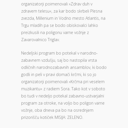
organizatorji poimenovali »Zdrav duh v
zdravem telesu«, za kar bodo skrbeli Plesna
zvezda, Millenium in Vodno mesto Atlantis, na
Trgu mladih pa se bodo obiskovalci lahko
preizkusili na poligonu varne vožnje z
Zavarovalnico Triglav.
Nedeljski program bo potekal v narodno-
zabavnem vzdušju, saj bo nastopila vrsta
odličnih narodnozabavnih ansamblov, ki bodo
godli in peli v pravi domači krčmi, ki so jo
organizatorji poimenovali »Krčma pri veselem
muzikantu« z radiem Sora. Tako kot v soboto
bo tudi v nedeljo potekal zabavno-ustvarjalni
program za otroke, na voljo bo poligon varne
vožnje, oba dneva pa bo na osrednjem
prizorišču kotiček MISIJA: ZELENO.