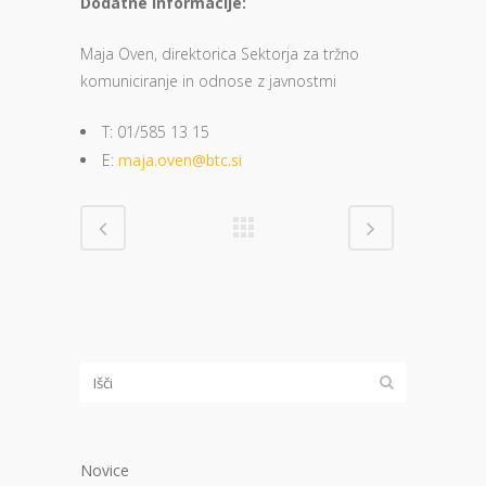
Dodatne informacije:
Maja Oven, direktorica Sektorja za tržno
komuniciranje in odnose z javnostmi
T: 01/585 13 15
E:
maja.oven@btc.si
Novice