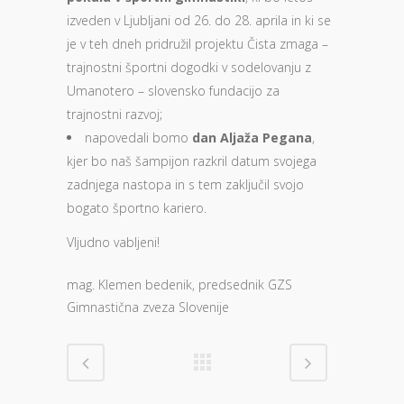
izveden v Ljubljani od 26. do 28. aprila in ki se
je v teh dneh pridružil projektu Čista zmaga –
trajnostni športni dogodki v sodelovanju z
Umanotero – slovensko fundacijo za
trajnostni razvoj;
napovedali bomo
dan Aljaža Pegana
,
kjer bo naš šampijon razkril datum svojega
zadnjega nastopa in s tem zaključil svojo
bogato športno kariero.
Vljudno vabljeni!
mag. Klemen bedenik, predsednik GZS
Gimnastična zveza Slovenije