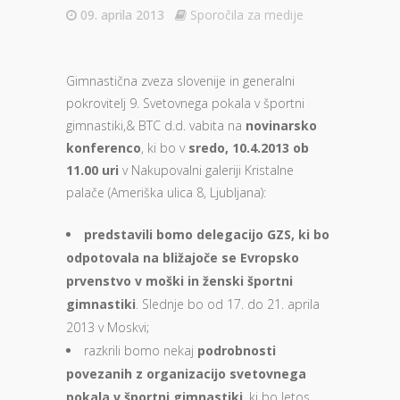
09. aprila 2013
Sporočila za medije
Gimnastična zveza slovenije in generalni
pokrovitelj 9. Svetovnega pokala v športni
gimnastiki,& BTC d.d. vabita na
novinarsko
konferenco
, ki bo v
sredo, 10.4.2013 ob
11.00 uri
v Nakupovalni galeriji Kristalne
palače (Ameriška ulica 8, Ljubljana):
predstavili bomo delegacijo GZS, ki bo
odpotovala na bližajoče se Evropsko
prvenstvo v moški in ženski športni
gimnastiki
. Slednje bo od 17. do 21. aprila
2013 v Moskvi;
razkrili bomo nekaj
podrobnosti
povezanih z organizacijo svetovnega
pokala v športni gimnastiki
, ki bo letos