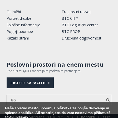
O družbi
Trajnostni razvoj
Portret družbe
BTC CITY
Splošne informacije
BTC Logistični center
Pogoji uporabe
BTC PROP
Kazalo strani
Družbena odgovornost
Poslovni prostori na enem mestu
Pridruži se 4,000 zadovoljnim poslovnim partnerjem
PROSTE KAPACITETE
Naše spletno mesto uporablja piškotke za boljše delovanje in
spletno analitiko. Ali se strinjate, da vam nastavimo piškotke?
Vse pravice pridržane © BTC d.d., 2016
|
Kontakti
|
Jezik:
Več o piškotkih.