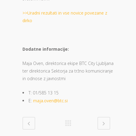
>>Uradni rezultati in vse novice povezane z
dirko
Dodatne informacije:
Maja Oven, direktorica ekipe BTC City Ljubljana
ter direktorica Sektorja za tržno komuniciranje
in odnose z javnostmi
T: 01/585 13 15
E:
maja.oven@btc.si