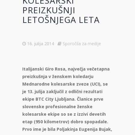
KOLESARSKI
PREIZKUŠNJI
LETOŠNJEGA LETA
16. julija 2014
Sporočila za medije
Italijanski Giro Rosa, največja večetapna
preizkušnja v ženskem koledarju
Mednarodne kolesarske zveze (UCI), se
je 13. julija zaključil z odlični rezultati
ekipe BTC City Ljubljana. Članice prve
slovenske profesionalne ženske
kolesarske ekipe so se z izzivi devetih
etap (950 kilometrov) dobro spopadale.
Prvo ime je bila Poljakinja Eugenija Bujak,