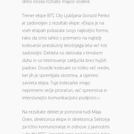
dirko nosila rožnato majico vodilne.
Trener ekipe BTC City Ljubljana Gorazd Penko
je zadovoljen z rezultati ekipe: »Ekipa je na
vseh etapah pokazala svojo najboljšo formo,
tako da smo lahko s premiero na najtežji
kolesarski preizkušnji letošnjega leta več kot
zadovoljni. Dekleta so delovala v timskem
duhu in so tekmovanje zaključila brez hujših
padcev. Dosežki kolesark so toliko več vredni,
ker jih je spremljala skromna, a izjemno
zavzeta ekipa. Tuje kolesarke imajo
neprimerni večje proračun, več spremstva in
intenzivnejšo komunikacijsko podporo.«
Na rezultate deklet je ponosna tudi Maja
Oven, direktorica ekipe in direktorica Sektorja
za tržno komuniciranje in odnose z javnostmi