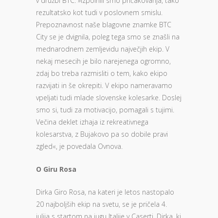
v družbi BTC: »Izpolnili smo pričakovanja, tako
rezultatsko kot tudi v poslovnem smislu.
Prepoznavnost naše blagovne znamke BTC
City se je dvignila, poleg tega smo se znašli na
mednarodnem zemljevidu največjih ekip. V
nekaj mesecih je bilo narejenega ogromno,
zdaj bo treba razmisliti o tem, kako ekipo
razvijati in še okrepiti. V ekipo nameravamo
vpeljati tudi mlade slovenske kolesarke. Doslej
smo si, tudi za motivacijo, pomagali s tujimi.
Večina deklet izhaja iz rekreativnega
kolesarstva, z Bujakovo pa so dobile pravi
zgled«, je povedala Ovnova.
O Giru Rosa
Dirka Giro Rosa, na kateri je letos nastopalo
20 najboljših ekip na svetu, se je pričela 4.
julija s startom na jugu Italije v Caserti. Dirka, ki