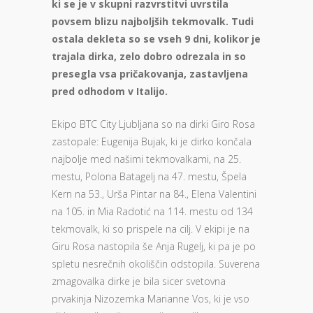
ki se je v skupni razvrstitvi uvrstila
povsem blizu najboljših tekmovalk. Tudi
ostala dekleta so se vseh 9 dni, kolikor je
trajala dirka, zelo dobro odrezala in so
presegla vsa pričakovanja, zastavljena
pred odhodom v Italijo.
Ekipo BTC City Ljubljana so na dirki Giro Rosa
zastopale: Eugenija Bujak, ki je dirko končala
najbolje med našimi tekmovalkami, na 25.
mestu, Polona Batagelj na 47. mestu, Špela
Kern na 53., Urša Pintar na 84., Elena Valentini
na 105. in Mia Radotić na 114. mestu od 134
tekmovalk, ki so prispele na cilj. V ekipi je na
Giru Rosa nastopila še Anja Rugelj, ki pa je po
spletu nesrečnih okoliščin odstopila. Suverena
zmagovalka dirke je bila sicer svetovna
prvakinja Nizozemka Marianne Vos, ki je vso