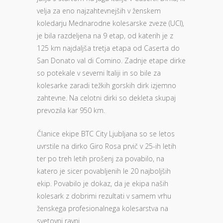
velja za eno najzahtevnejših v ženskem
koledarju Mednarodne kolesarske zveze (UCI),
je bila razdeljena na 9 etap, od katerih je z
125 km najdaljša tretja etapa od Caserta do
San Donato val di Comino. Zadnje etape dirke
so potekale v severni Italiji in so bile za
kolesarke zaradi težkih gorskih dirk izjemno
zahtevne. Na celotni dirki so dekleta skupaj
prevozila kar 950 km.
Članice ekipe BTC City Ljubljana so se letos
uvrstile na dirko Giro Rosa prvič v 25-ih letih
ter po treh letih prošenj za povabilo, na
katero je sicer povabljenih le 20 najboljših
ekip. Povabilo je dokaz, da je ekipa naših
kolesark z dobrimi rezultati v samem vrhu
ženskega profesionalnega kolesarstva na
svetovni ravni.