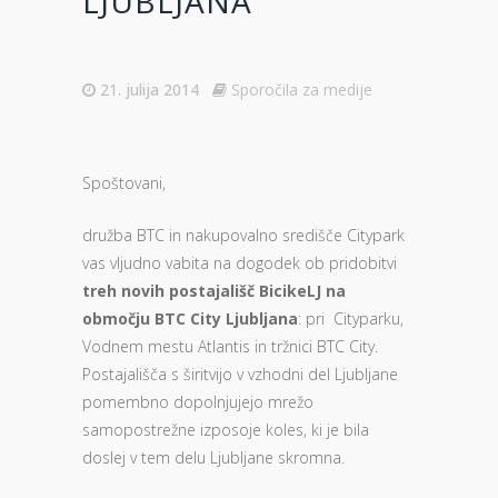
LJUBLJANA
21. julija 2014
Sporočila za medije
Spoštovani,
družba BTC in nakupovalno središče Citypark
vas vljudno vabita na dogodek ob pridobitvi
treh novih postajališč BicikeLJ na
območju BTC City Ljubljana
: pri Cityparku,
Vodnem mestu Atlantis in tržnici BTC City.
Postajališča s širitvijo v vzhodni del Ljubljane
pomembno dopolnjujejo mrežo
samopostrežne izposoje koles, ki je bila
doslej v tem delu Ljubljane skromna.