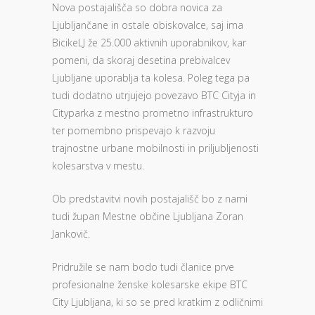
Nova postajališča so dobra novica za
Ljubljančane in ostale obiskovalce, saj ima
BicikeLJ že 25.000 aktivnih uporabnikov, kar
pomeni, da skoraj desetina prebivalcev
Ljubljane uporablja ta kolesa. Poleg tega pa
tudi dodatno utrjujejo povezavo BTC Cityja in
Cityparka z mestno prometno infrastrukturo
ter pomembno prispevajo k razvoju
trajnostne urbane mobilnosti in priljubljenosti
kolesarstva v mestu.
Ob predstavitvi novih postajališč bo z nami
tudi župan Mestne občine Ljubljana Zoran
Jankovič.
Pridružile se nam bodo tudi članice prve
profesionalne ženske kolesarske ekipe BTC
City Ljubljana, ki so se pred kratkim z odličnimi