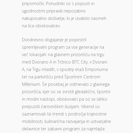
pripomočki. Ponudniki so s popusti in
ugodnostmi pripravili nepozabno
nakupovalno doživetje, ki je izvabilo nasmeh
na lica obiskovalcev.
Dvodnevno dogajanje je popestril
spremljevalni program za vse generacije na
več lokacijah: na glavnem prizorišču na trgu
med Dvorano A in Tržnico BTC City, v Dvorani
A, na Trgu mladih, v spodnji etaži Emporiuma
ter na parkirišču pred Športnim Centrom
Millenium. Še posebej je odmevalo z glavnega
prizorišča, kjer so se zvrstili gledališčni, športni
in modni nastopi, obiskovalci pa so se lahko
prepustili čarovniškim iluzijam. Vikend so
zaznamovali še trendi s področja trajnostne
mobilnosti, kulinarična razvajanja in ustvarjalne
delavnice ter zabavni program za najmlajše.