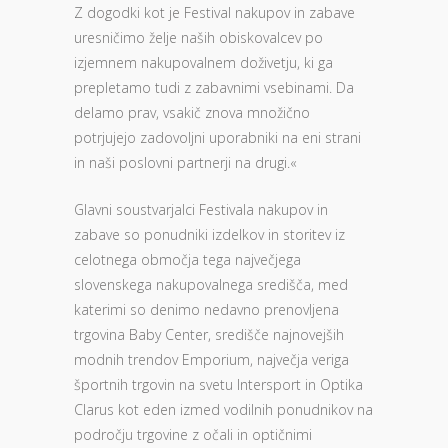
Z dogodki kot je Festival nakupov in zabave
uresničimo želje naših obiskovalcev po
izjemnem nakupovalnem doživetju, ki ga
prepletamo tudi z zabavnimi vsebinami. Da
delamo prav, vsakič znova množično
potrjujejo zadovoljni uporabniki na eni strani
in naši poslovni partnerji na drugi.«
Glavni soustvarjalci Festivala nakupov in
zabave so ponudniki izdelkov in storitev iz
celotnega območja tega največjega
slovenskega nakupovalnega središča, med
katerimi so denimo nedavno prenovljena
trgovina Baby Center, središče najnovejših
modnih trendov Emporium, največja veriga
športnih trgovin na svetu Intersport in Optika
Clarus kot eden izmed vodilnih ponudnikov na
področju trgovine z očali in optičnimi