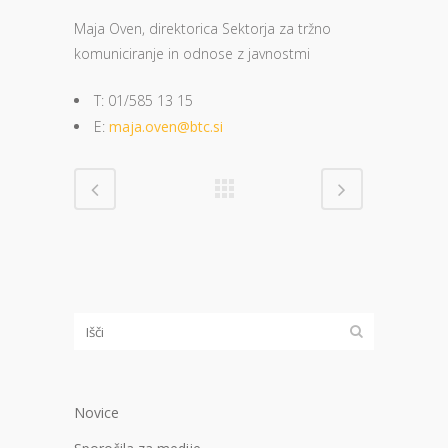
Maja Oven, direktorica Sektorja za tržno
komuniciranje in odnose z javnostmi
T: 01/585 13 15
E:
maja.oven@btc.si
Novice