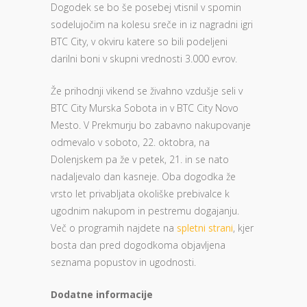
Dogodek se bo še posebej vtisnil v spomin
sodelujočim na kolesu sreče in iz nagradni igri
BTC City, v okviru katere so bili podeljeni
darilni boni v skupni vrednosti 3.000 evrov.
Že prihodnji vikend se živahno vzdušje seli v
BTC City Murska Sobota in v BTC City Novo
Mesto. V Prekmurju bo zabavno nakupovanje
odmevalo v soboto, 22. oktobra, na
Dolenjskem pa že v petek, 21. in se nato
nadaljevalo dan kasneje. Oba dogodka že
vrsto let privabljata okoliške prebivalce k
ugodnim nakupom in pestremu dogajanju.
Več o programih najdete na
spletni strani
, kjer
bosta dan pred dogodkoma objavljena
seznama popustov in ugodnosti.
Dodatne informacije