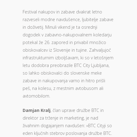
Festival nakupov in zabave dvakrat letno
razveseli modne navdušence, ljubitelje zabave
in doživetij. Minuli vikend je ta osrednji
dogodek v zabavno-nakupovalnem koledarju
potekal že 26. zapored in privabil množico
obiskovalcev iz Slovenije in tujine. Zahvaljujoč
infrastrukturnim izboljšavam, ki so v letošnjem
letu dodobra preobrazile BTC City Ljubljana,
so lahko obiskovalci do slovenske meke
zabave in nakupovanja varno in hitro prišli
peš, na kolesu, z mestnim avtobusom ali
avtomobilom.
Damjan Kralj
, član uprave družbe BTC in
direktor za trženje in marketing, je nad
živahnim dogajanjem navdušen: »BTC Cityji so
eden ključnih stebrov poslovanja družbe BTC.