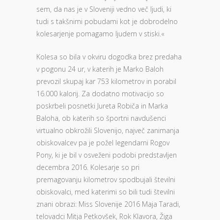
sem, da nas je v Sloveniji vedno več ljudi, ki
tudi s takšnimi pobudami kot je dobrodelno
kolesarjenje pomagamo ljudem v stiski.«
Kolesa so bila v okviru dogodka brez predaha
v pogonu 24 ur, v katerih je Marko Baloh
prevozil skupaj kar 753 kilometrov in porabil
16.000 kalorij. Za dodatno motivacijo so
poskrbeli posnetki Jureta Robiča in Marka
Baloha, ob katerih so športni navdušenci
virtualno obkrožili Slovenijo, največ zanimanja
obiskovalcev pa je požel legendarni Rogov
Pony, ki je bil v osveženi podobi predstavljen
decembra 2016. Kolesarje so pri
premagovanju kilometrov spodbujali številni
obiskovalci, med katerimi so bili tudi številni
znani obrazi: Miss Slovenije 2016 Maja Taradi,
telovadci Mitja Petkovšek, Rok Klavora, Žiga