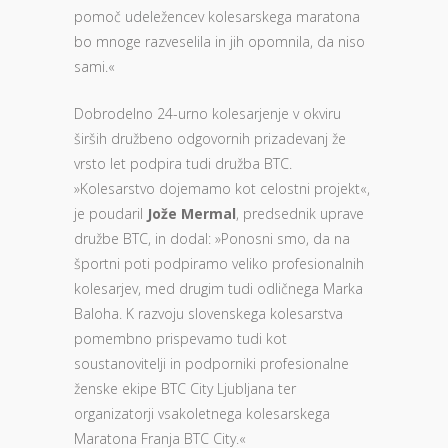
pomoč udeležencev kolesarskega maratona
bo mnoge razveselila in jih opomnila, da niso
sami.«
Dobrodelno 24-urno kolesarjenje v okviru
širših družbeno odgovornih prizadevanj že
vrsto let podpira tudi družba BTC.
»Kolesarstvo dojemamo kot celostni projekt«,
je poudaril
Jože Mermal
, predsednik uprave
družbe BTC, in dodal: »Ponosni smo, da na
športni poti podpiramo veliko profesionalnih
kolesarjev, med drugim tudi odličnega Marka
Baloha. K razvoju slovenskega kolesarstva
pomembno prispevamo tudi kot
soustanovitelji in podporniki profesionalne
ženske ekipe BTC City Ljubljana ter
organizatorji vsakoletnega kolesarskega
Maratona Franja BTC City.«