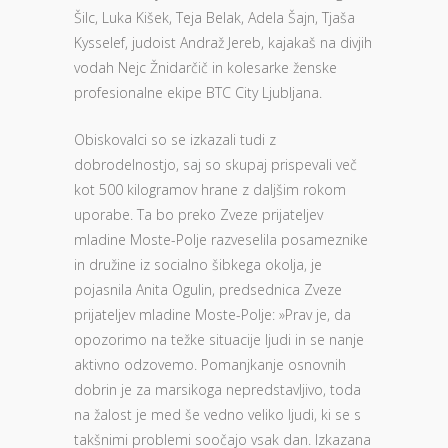
Šilc, Luka Kišek, Teja Belak, Adela Šajn, Tjaša
Kysselef, judoist Andraž Jereb, kajakaš na divjih
vodah Nejc Žnidarčič in kolesarke ženske
profesionalne ekipe BTC City Ljubljana.
Obiskovalci so se izkazali tudi z
dobrodelnostjo, saj so skupaj prispevali več
kot 500 kilogramov hrane z daljšim rokom
uporabe. Ta bo preko Zveze prijateljev
mladine Moste-Polje razveselila posameznike
in družine iz socialno šibkega okolja, je
pojasnila Anita Ogulin, predsednica Zveze
prijateljev mladine Moste-Polje: »Prav je, da
opozorimo na težke situacije ljudi in se nanje
aktivno odzovemo. Pomanjkanje osnovnih
dobrin je za marsikoga nepredstavljivo, toda
na žalost je med še vedno veliko ljudi, ki se s
takšnimi problemi soočajo vsak dan. Izkazana