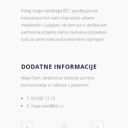
Poleg vsega naštetega BTC spodbuja tudi
kolesarstvo kot način trajnostne urbane
mobilnosti v Ljubljani, ob tem pa si družba kot
partnerica projekta Varno na kolesu prizadeva
tudi za varne kolesarske kilometre najmlajših.
DODATNE INFORMACIJE
Maja Oven, direktorica Sektorja za tržno
komuniciranje in odnose z javnostmi
T: 01/585 13 15
E: maja.oven@btc.si