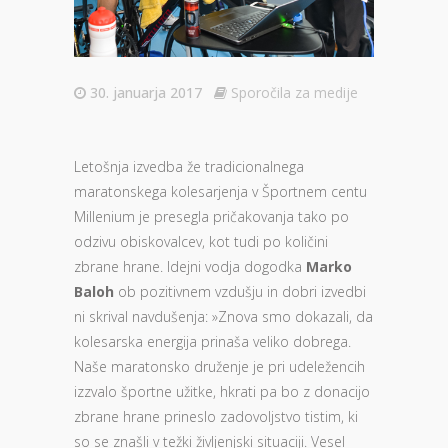
30. januarja 2017
Sporočila za medije
Letošnja izvedba že tradicionalnega
maratonskega kolesarjenja v Športnem centu
Millenium je presegla pričakovanja tako po
odzivu obiskovalcev, kot tudi po količini
zbrane hrane. Idejni vodja dogodka
Marko
Baloh
ob pozitivnem vzdušju in dobri izvedbi
ni skrival navdušenja: »Znova smo dokazali, da
kolesarska energija prinaša veliko dobrega.
Naše maratonsko druženje je pri udeležencih
izzvalo športne užitke, hkrati pa bo z donacijo
zbrane hrane prineslo zadovoljstvo tistim, ki
so se znašli v težki življenjski situaciji. Vesel