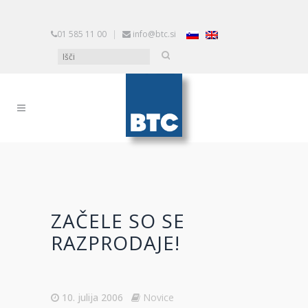
01 585 11 00
|
info@btc.si
ZAČELE SO SE
RAZPRODAJE!
10. julija 2006
Novice