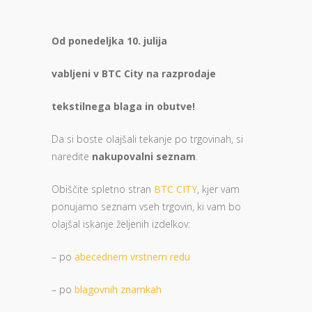
Od ponedeljka 10. julija
vabljeni v BTC City na razprodaje
tekstilnega blaga in obutve!
Da si boste olajšali tekanje po trgovinah, si
naredite
nakupovalni seznam
.
Obiščite spletno stran
BTC CITY
, kjer vam
ponujamo seznam vseh trgovin, ki vam bo
olajšal iskanje željenih izdelkov:
– po
abecednem vrstnem redu
– po
blagovnih znamkah