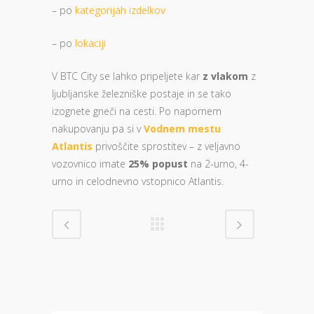
– po
kategorijah izdelkov
– po
lokaciji
V BTC City se lahko pripeljete kar
z vlakom
z
ljubljanske železniške postaje in se tako
izognete gneči na cesti. Po napornem
nakupovanju pa si v
Vodnem mestu
Atlantis
privoščite sprostitev – z veljavno
vozovnico imate
25% popust
na 2-urno, 4-
urno in celodnevno vstopnico Atlantis.