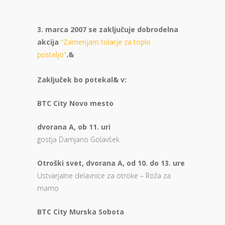
3. marca 2007 se zaključuje dobrodelna
akcija
“Zamenjam tolarje za toplo
posteljo”
.&
Zaključek bo potekal& v:
BTC City Novo mesto
dvorana A, ob 11. uri
gostja Damjano Golavšek
Otroški svet, dvorana A, od 10. do 13. ure
Ustvarjalne delavnice za otroke – Roža za
mamo
BTC City Murska Sobota