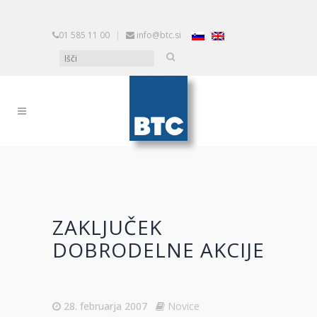
01 585 11 00
|
info@btc.si
ZAKLJUČEK
DOBRODELNE AKCIJE
28. februarja 2007
Novice