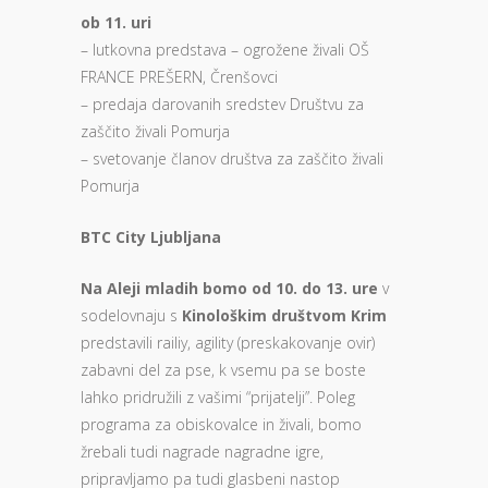
ob 11. uri
– lutkovna predstava – ogrožene živali OŠ
FRANCE PREŠERN, Črenšovci
– predaja darovanih sredstev Društvu za
zaščito živali Pomurja
– svetovanje članov društva za zaščito živali
Pomurja
BTC City Ljubljana
Na Aleji mladih bomo od 10. do 13. ure
v
sodelovnaju s
Kinološkim društvom Krim
predstavili railiy, agility (preskakovanje ovir)
zabavni del za pse, k vsemu pa se boste
lahko pridružili z vašimi “prijatelji”. Poleg
programa za obiskovalce in živali, bomo
žrebali tudi nagrade nagradne igre,
pripravljamo pa tudi glasbeni nastop