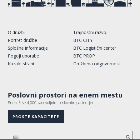
O družbi
Trajnostni razvoj
Portret družbe
BTC CITY
Splošne informacije
BTC Logistični center
Pogoji uporabe
BTC PROP
Kazalo strani
Družbena odgovornost
Poslovni prostori na enem mestu
Pridruži se 4,000 zadovoljnim poslovnim partnerjem
PROSTE KAPACITETE