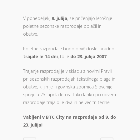
V ponedeljek,
9. julija
, se pričenjajo letošnje
poletne sezonske razprodaje oblačil in
obutve.
Poletne razprodaje bodo prvič doslej uradno
trajale le 14 dni
, to je
do 23. julija 2007
.
Trajanje razprodaj je v skladu z novimi Pravili
pri sezonskih razprodajah tekstilnega blaga in
obutve, ki jih je Trgovinska zbornica Slovenije
sprejela 25. aprila letos. Tako lahko po novem
razprodaje trajajo le dva in ne več tri tedne.
Vabljeni v BTC City na razprodaje od 9. do
23. julija!