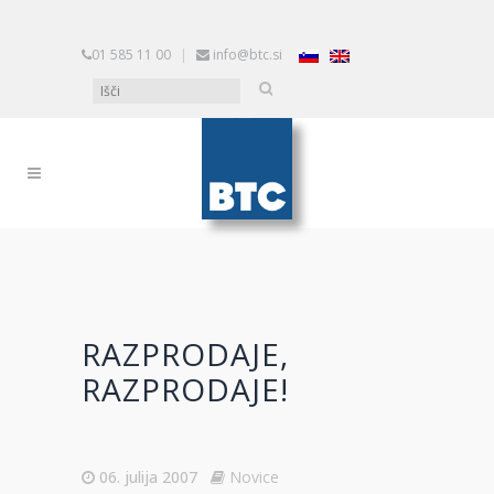
01 585 11 00
|
info@btc.si
RAZPRODAJE,
RAZPRODAJE!
06. julija 2007
Novice