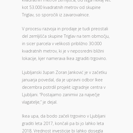
kot 53.000 kvadratnih metrov od skupine
Triglav, so sporočili iz zavarovalnice.
V procesu razvoja in prodaje je tudi preostali
del zemljišča skupine Triglav na tem območju,
in sicer parcela v velikosti približno 30.000
kvadratnih metrov, ki je v neposredni bližini
lokacije, kjer namerava Ikea zgraditi trgovino.
Ljubljanski župan Zoran Janković je v začetku
januarja povedal, da je upravni odbor Ikee
decembra potrdil projekt izgradnje centra v
Ljubljani. “Postajamo zanimivi za največje
vlagatelje,” je dejal.
Ikea upa, da bodo začeli trgovino v Ljubljani
graditi leta 2017, končali pa bi jo lahko leta
2018. Vrednost investicije bi lahko dosegla