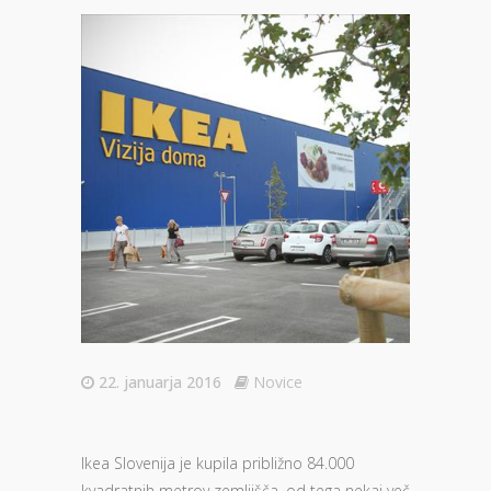
22. januarja 2016
Novice
Ikea Slovenija je kupila približno 84.000
kvadratnih metrov zemljišča, od tega nekaj več