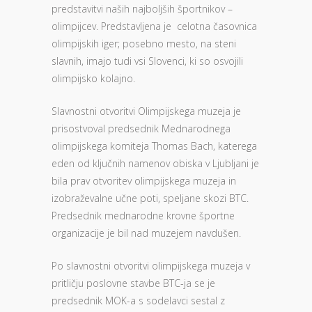
predstavitvi naših najboljših športnikov –
olimpijcev. Predstavljena je celotna časovnica
olimpijskih iger; posebno mesto, na steni
slavnih, imajo tudi vsi Slovenci, ki so osvojili
olimpijsko kolajno.
Slavnostni otvoritvi Olimpijskega muzeja je
prisostvoval predsednik Mednarodnega
olimpijskega komiteja Thomas Bach, katerega
eden od ključnih namenov obiska v Ljubljani je
bila prav otvoritev olimpijskega muzeja in
izobraževalne učne poti, speljane skozi BTC.
Predsednik mednarodne krovne športne
organizacije je bil nad muzejem navdušen.
Po slavnostni otvoritvi olimpijskega muzeja v
pritličju poslovne stavbe BTC-ja se je
predsednik MOK-a s sodelavci sestal z