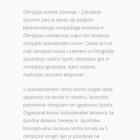
Olimpijski komite Slovenije – Združenje
športnih zvez je danes ob podpori
Mednarodnega olimpijskega komiteja in
Olimpijske solidarnosti odprl nov Slovenski
olimpijski izobraževalni center. Center je tudi
mali olimpijski muzej v katerem so fotografije
športnikov, različni športi, olimpijske igre in
olimpijska zgodovina, video vsebine,
multivizija, razstavni eksponati ….
V izobraževalnem centru bomo izvajali razne
dejavnosti za otroke in mladino, športnike,
promovirali olimpizem ter zgodovino športa.
Organizirali bomo izobraževalne delavnice za
športne delavce, trenerje in športnike.
Konceptualna zasnova centra temelji na 5
olimpijskih krogih, kjer je poudarek na