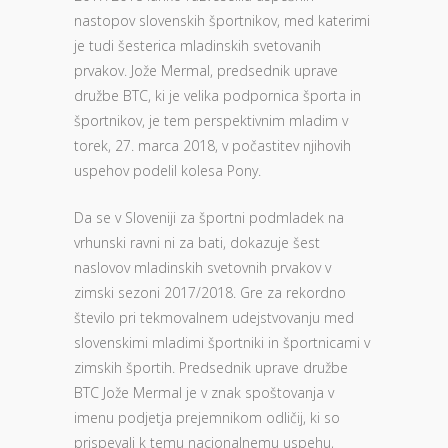
nastopov slovenskih športnikov, med katerimi
je tudi šesterica mladinskih svetovanih
prvakov. Jože Mermal, predsednik uprave
družbe BTC, ki je velika podpornica športa in
športnikov, je tem perspektivnim mladim v
torek, 27. marca 2018, v počastitev njihovih
uspehov podelil kolesa Pony.
Da se v Sloveniji za športni podmladek na
vrhunski ravni ni za bati, dokazuje šest
naslovov mladinskih svetovnih prvakov v
zimski sezoni 2017/2018. Gre za rekordno
število pri tekmovalnem udejstvovanju med
slovenskimi mladimi športniki in športnicami v
zimskih športih. Predsednik uprave družbe
BTC Jože Mermal je v znak spoštovanja v
imenu podjetja prejemnikom odličij, ki so
prispevali k temu nacionalnemu uspehu,