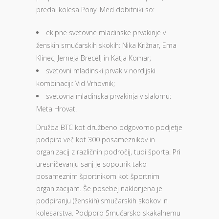
predal kolesa Pony. Med dobitniki so:
ekipne svetovne mladinske prvakinje v
ženskih smučarskih skokih: Nika Križnar, Ema
Klinec, Jerneja Brecelj in Katja Komar;
svetovni mladinski prvak v nordijski
kombinaciji: Vid Vrhovnik;
svetovna mladinska prvakinja v slalomu:
Meta Hrovat.
Družba BTC kot družbeno odgovorno podjetje
podpira več kot 300 posameznikov in
organizacij z različnih področij, tudi športa. Pri
uresničevanju sanj je sopotnik tako
posameznim športnikom kot športnim
organizacijam. Še posebej naklonjena je
podpiranju (ženskih) smučarskih skokov in
kolesarstva. Podporo Smučarsko skakalnemu