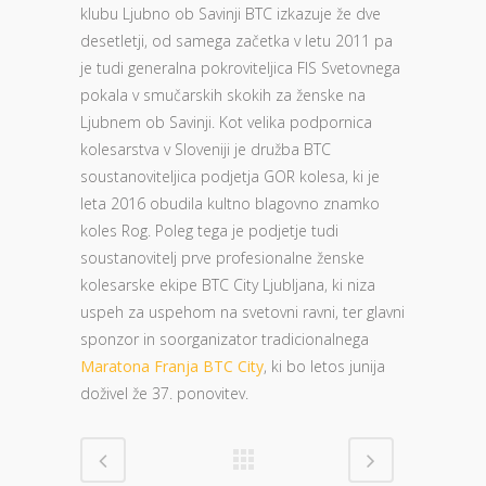
klubu Ljubno ob Savinji BTC izkazuje že dve
desetletji, od samega začetka v letu 2011 pa
je tudi generalna pokroviteljica FIS Svetovnega
pokala v smučarskih skokih za ženske na
Ljubnem ob Savinji. Kot velika podpornica
kolesarstva v Sloveniji je družba BTC
soustanoviteljica podjetja GOR kolesa, ki je
leta 2016 obudila kultno blagovno znamko
koles Rog. Poleg tega je podjetje tudi
soustanovitelj prve profesionalne ženske
kolesarske ekipe BTC City Ljubljana, ki niza
uspeh za uspehom na svetovni ravni, ter glavni
sponzor in soorganizator tradicionalnega
Maratona Franja BTC City
, ki bo letos junija
doživel že 37. ponovitev.