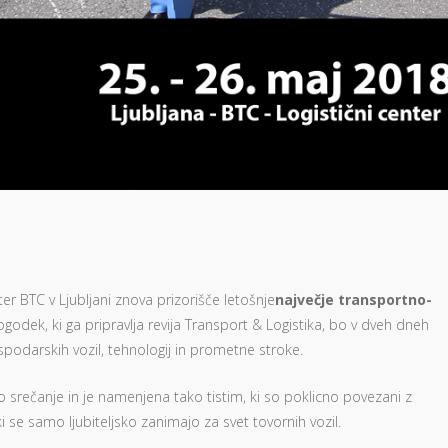
er BTC v Ljubljani znova prizorišče letošnje
največje transportno-
dogodek, ki ga pripravlja revija Transport & Logistika, bo v dveh dneh
ospodarskih vozil, tehnologij in prometne stroke.
o srečanje in je namenjena tako tistim, ki so poklicno povezani z
ki se samo ljubiteljsko zanimajo za svet tovornih vozil.