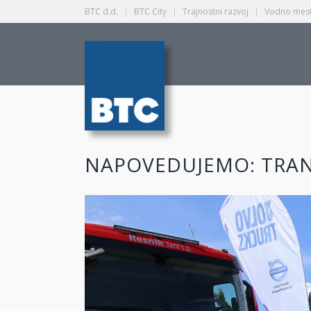
BTC d.d.
|
BTC City
|
Trajnostni razvoj
|
Vodno mest
NAPOVEDUJEMO: TRA