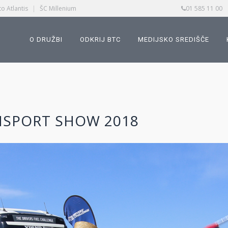
o Atlantis
|
ŠC Millenium
01 585 11 00
O DRUŽBI
ODKRIJ BTC
MEDIJSKO SREDIŠČE
NSPORT SHOW 2018