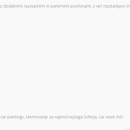
 z dodatnimi razstavnimi in parkirnimi površinami, z več razstavljavci in
ar painting«, tekmovanje za najmočnejšega šoferja, car wash itd.)