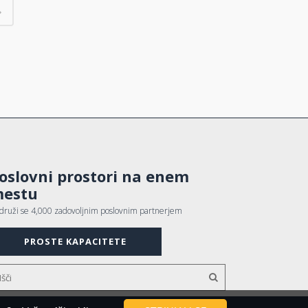
oslovni prostori na enem
estu
idruži se 4,000 zadovoljnim poslovnim partnerjem
PROSTE KAPACITETE