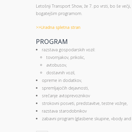
Letošnji Transport Show, že 7. po vrsti, bo še večji,
bogatejšim programom.
>>Uradna spletna stran
PROGRAM
razstava gospodarskih vozil:
tovornjakov, prikolic,
avtobusov,
dostavnih vozil,
opreme in dodatkov,
spremljajočih dejavnosti,
srečanje avtoprevoznikov
strokovni posveti, predstavitve, testne vožnje,
razstava starodobnikov
zabavni program (glasbene skupine, »body and c