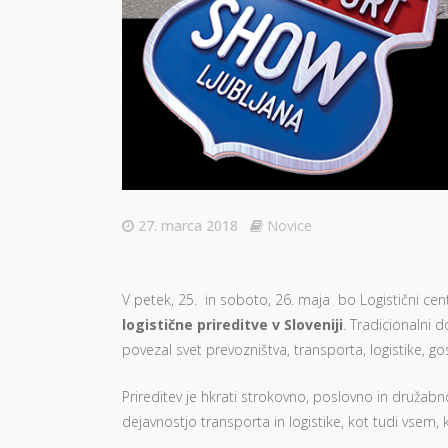
27. marca 2018
Novice
V petek, 25. in soboto, 26. maja bo Logistični cent
logistične prireditve v Sloveniji
. Tradicionalni 
povezal svet prevozništva, transporta, logistike, g
Prireditev je hkrati strokovno, poslovno in družabn
dejavnostjo transporta in logistike, kot tudi vsem, 