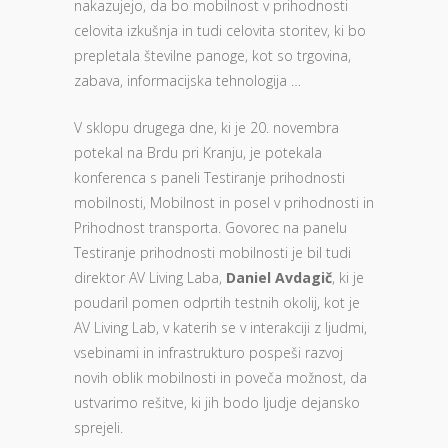
nakazujejo, da bo mobilnost v prihodnosti
celovita izkušnja in tudi celovita storitev, ki bo
prepletala številne panoge, kot so trgovina,
zabava, informacijska tehnologija …
V sklopu drugega dne, ki je 20. novembra
potekal na Brdu pri Kranju, je potekala
konferenca s paneli Testiranje prihodnosti
mobilnosti, Mobilnost in posel v prihodnosti in
Prihodnost transporta. Govorec na panelu
Testiranje prihodnosti mobilnosti je bil tudi
direktor AV Living Laba,
Daniel Avdagič
, ki je
poudaril pomen odprtih testnih okolij, kot je
AV Living Lab, v katerih se v interakciji z ljudmi,
vsebinami in infrastrukturo pospeši razvoj
novih oblik mobilnosti in poveča možnost, da
ustvarimo rešitve, ki jih bodo ljudje dejansko
sprejeli.