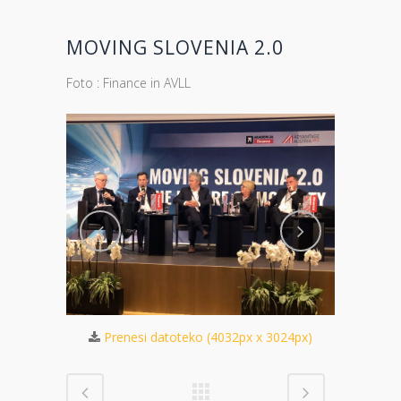
MOVING SLOVENIA 2.0
Foto : Finance in AVLL
 3072px)
Pren
Prenesi datoteko (4032px x 3024px)