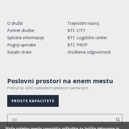
O družbi
Trajnostni razvoj
Portret družbe
BTC CITY
Splošne informacije
BTC Logistični center
Pogoji uporabe
BTC PROP
Kazalo strani
Družbena odgovornost
Poslovni prostori na enem mestu
Pridruži se 4,000 zadovoljnim poslovnim partnerjem
PROSTE KAPACITETE
Naše spletno mesto uporablja piškotke za boljše delovanje in