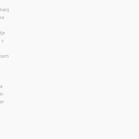
macij
ba
tje
 v
 vsem
na
in
er