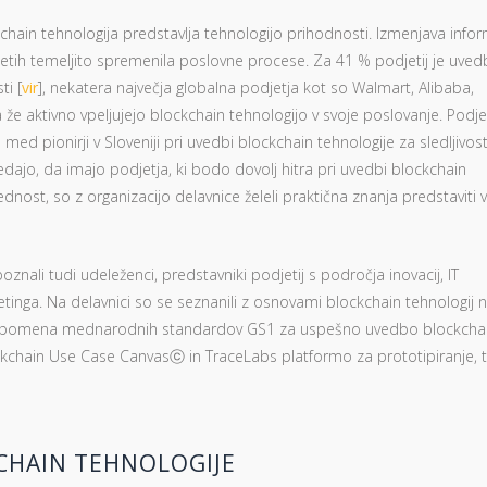
chain tehnologija predstavlja tehnologijo prihodnosti. Izmenjava infor
letih temeljito spremenila poslovne procese. Za 41 % podjetij je uved
ti [
vir
], nekatera največja globalna podjetja kot so Walmart, Alibaba,
a že aktivno vpeljujejo blockchain tehnologijo v svoje poslovanje. Podje
med pionirji v Sloveniji pri uvedbi blockchain tehnologije za sledljivost
edajo, da imajo podjetja, ki bodo dovolj hitra pri uvedbi blockchain
dnost, so z organizacijo delavnice želeli praktična znanja predstaviti
nali tudi udeleženci, predstavniki podjetij s področja inovacij, IT
etinga. Na delavnici so se seznanili z osnovami blockchain tehnologij 
m pomena mednarodnih standardov GS1 za uspešno uvedbo blockcha
ckchain Use Case Canvasⓒ in TraceLabs platformo za prototipiranje, t
KCHAIN TEHNOLOGIJE