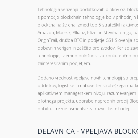
Tehnologija veriženja podatkovnih blokov oz. block
s pomočjo blockchain tehnologije bo v prihodnjih 
blockchaina že ena izmed top 5 strateških aktivnos
Amazon, Maersk, Allianz, Pfizer in številna druga, p
OriginTrail, družba BTC in podjetje GS1 Slovenija so 
dobavnih verigah in zaščito proizvodov. Ker se zav
tehnologije, izjemno priložnost za konkurenčno pre
zainteresiranim podjetjem.
Dodano vrednost vpeljave novih tehnologij so prepoz
oddelkov, logistike in nabave ter strateškega mark
aplikativnem managerskem nivoju, razumevanje
pilotnega projekta, uporabo naprednih orodij Blo
dobili ustrezne usmeritve za razvoj lastnih idej.
DELAVNICA - VPELJAVA BLOC