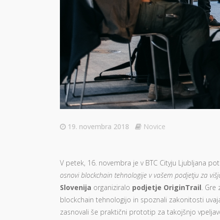
19. novembra 2018
Novice
V petek, 16. novembra je v BTC Cityju Ljubljana p
osnovi blockchain tehnologije v vašem podjetju za vi
Slovenija
organiziralo
podjetje OriginTrail
. Gre 
blockchain tehnologijo in spoznali zakonitosti uva
zasnovali še praktični prototip za takojšnjo vpelja