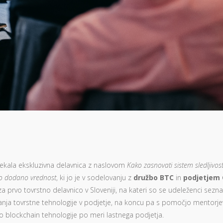
otekala ekskluzivna delavnica z naslovom
Kako zasnovati sistem sledljivos
šjo dodano vrednost
, ki jo je v sodelovanju z
družbo BTC
in
podjetjem 
za prvo tovrstno delavnico v Sloveniji, na kateri so se udeleženci seznan
janja tovrstne tehnologije v podjetje, na koncu pa s pomočjo mentorje
vo blockchain tehnologije po meri lastnega podjetja.