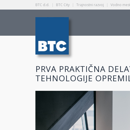
BTC d.d.
|
BTC City
|
Trajnostni razvoj
|
Vodno mest
PRVA PRAKTIČNA DELA
TEHNOLOGIJE OPREMIL