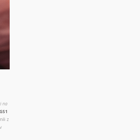
ti na
GS1
ili z
v