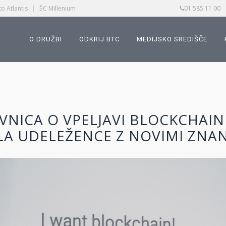
o Atlantis
|
ŠC Millenium
01 585 11 00
O DRUŽBI
ODKRIJ BTC
MEDIJSKO SREDIŠČE
VNICA O VPELJAVI BLOCKCHAIN
A UDELEŽENCE Z NOVIMI ZNAN