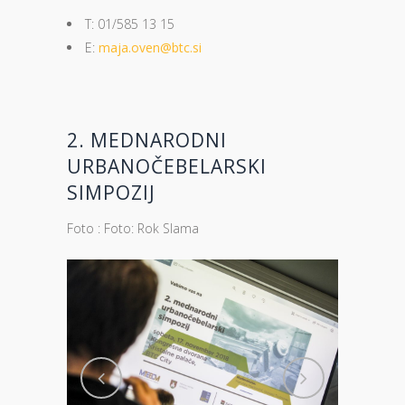
T: 01/585 13 15
E:
maja.oven@btc.si
2. MEDNARODNI
URBANOČEBELARSKI
SIMPOZIJ
Foto : Foto: Rok Slama