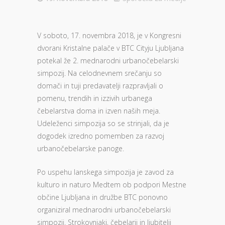
V soboto, 17. novembra 2018, je v Kongresni
dvorani Kristalne palače v BTC Cityju Ljubljana
potekal že 2. mednarodni urbanočebelarski
simpozij. Na celodnevnem srečanju so
domači in tuji predavatelji razpravljali o
pomenu, trendih in izzivih urbanega
čebelarstva doma in izven naših meja.
Udeleženci simpozija so se strinjali, da je
dogodek izredno pomemben za razvoj
urbanočebelarske panoge.
Po uspehu lanskega simpozija je zavod za
kulturo in naturo Medtem ob podpori Mestne
občine Ljubljana in družbe BTC ponovno
organiziral mednarodni urbanočebelarski
simpozij. Strokovnjaki, čebelarji in ljubitelji