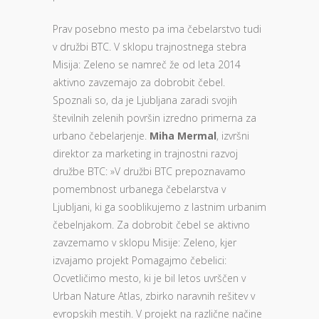
Prav posebno mesto pa ima čebelarstvo tudi
v družbi BTC. V sklopu trajnostnega stebra
Misija: Zeleno se namreč že od leta 2014
aktivno zavzemajo za dobrobit čebel.
Spoznali so, da je Ljubljana zaradi svojih
številnih zelenih površin izredno primerna za
urbano čebelarjenje.
Miha Mermal
, izvršni
direktor za marketing in trajnostni razvoj
družbe BTC: »V družbi BTC prepoznavamo
pomembnost urbanega čebelarstva v
Ljubljani, ki ga sooblikujemo z lastnim urbanim
čebelnjakom. Za dobrobit čebel se aktivno
zavzemamo v sklopu Misije: Zeleno, kjer
izvajamo projekt Pomagajmo čebelici:
Ocvetličimo mesto, ki je bil letos uvrščen v
Urban Nature Atlas, zbirko naravnih rešitev v
evropskih mestih. V projekt na različne načine