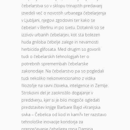
čebelarstva so v sklopu trinajstih predavanj
izvedeli več o novostih urbanega čebelarjenja
v Ljubljani, njegovi zgodovini ter kako se
čebelari v Berlinu in po svetu. Dotaknili so se
izzivov urbanih čebelarjev, kot sta bolezen
huda gniloba čebelje zalege in nevarnosti
herbicida glifosata. Med drugim so govorili
tudi o čebelarskih tehnologijah ter o
potrebnih spremembah čebelarske
zakonodaje. Na čebelarstvo pa so pogledali
tudi nekoliko nekonvencionalno z vidika
filozofije na ravni človeka, inteligence in Zemlje.
Strokovni del je zaokrožilo dogajanje v
preddverju, kjer si je bilo mogoče ogledati
predstavitev knjige Barbare Bajd »Kranjska
sivka – Čebelica od kod in kam?« ter razstavo
tehnološke inovacije koridorja za
preprečevanje čebeljega ropa Damirja