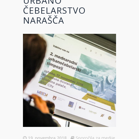
URBANO
ČEBELARSTVO
NARAŠČA
19. novembra 2018
Sporočila za medije