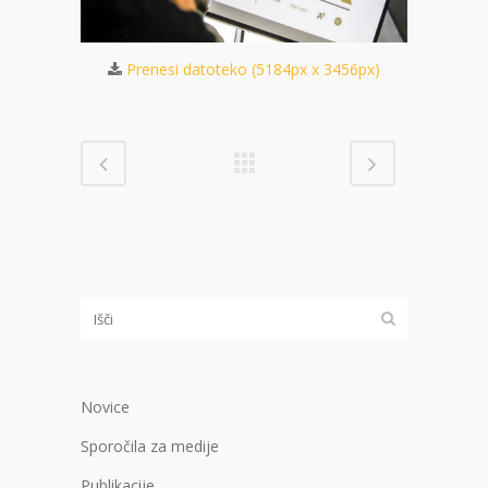
 3456px)
Prenesi datoteko (5184px x 3456px)
Pren
Novice
Sporočila za medije
Publikacije