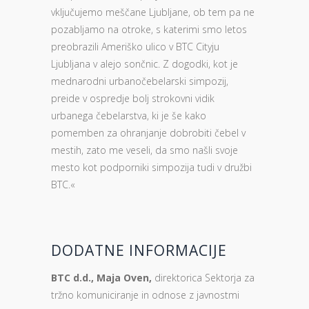
vključujemo meščane Ljubljane, ob tem pa ne
pozabljamo na otroke, s katerimi smo letos
preobrazili Ameriško ulico v BTC Cityju
Ljubljana v alejo sončnic. Z dogodki, kot je
mednarodni urbanočebelarski simpozij,
preide v ospredje bolj strokovni vidik
urbanega čebelarstva, ki je še kako
pomemben za ohranjanje dobrobiti čebel v
mestih, zato me veseli, da smo našli svoje
mesto kot podporniki simpozija tudi v družbi
BTC.«
DODATNE INFORMACIJE
BTC d.d., Maja Oven,
direktorica Sektorja za
tržno komuniciranje in odnose z javnostmi