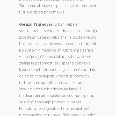
Škrabana, obiskovalci pa so si lahko priskrbeli
tudi svoj izvod pripomočka.
Gorazd Trušnovec
, urbani čebelar in
soustanovitelj zavoda Medtem je na simpoziju
izpostavil: “Urbano čebelarjenje postaja vedno
bolj priljubljeno v slovenski prestolnici kot tudi
po svetovnih metropolah. Ob tem pa zaradi
vse večje zgoščenosti lokacij zahteva še več
znanja in pozornosti za uspešno sobivanje
ljudi in čebel. Potrebno se je namreč zavedati,
da so za čebelarjenje v mestu priporočeni
tudi nekateri specifični pristopi. Zaradi
številnih pozitivnih odzivov na lanski 1.
mednarodni urbanočebelarski simpozij, smo
se odločili srečanje ponoviti in razširiti.
Ponudili smo večji nabor tem, povabili več
predavateljev ter pripravili širši nabor izhodišč,