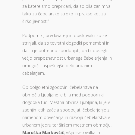
za katere smo prepričani, da so bila zanimiva
tako za čebelarsko stroko in prakso kot za
širšo javnost.”
Podporniki, predavatelji in obiskovalci so se
strinjali, da so tovrstni dogodki pomembni in
da jih je potrebno spodbujati, da bi dosegli
večjo prepoznavnost urbanega čebelarjenja in
omogočili uspešnejše delo urbanim
čebelarjem.
Ob dolgoletni zgodovini čebelarstva na
območju Ljubljane je bila med podporniki
dogodka tudi Mestna občina Ljubljana, ki je v
zadnjih letih začela spodbujati čebelarjenje z
namenom povečanja in razvoja čebelarstva v
urbanem jedru ter širšem mestnem območju.
Maruška Markovčič
, višja svetovalka in