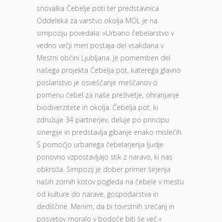
snovalka Čebelje poti ter predstavnica
Oddeleka za varstvo okolja MOL je na
simpoziju povedala: »Urbano čebelarstvo v
vedno večji meri postaja del vsakdana v
Mestni občini Ljubljana. Je pomemben del
našega projekta Čebelja pot, katerega glavno
poslanstvo je osveščanje meščanov o
pomenu čebel za naše preživetje, ohranjanje
biodiverzitete in okolja. Čebelja pot, ki
združuje 34 partnerjev, deluje po principu
sinergije in predstavlja gibanje enako mislečih.
S pomočjo urbanega čebelarjenja ljudje
ponovno vzpostavljajo stik z naravo, ki nas
obkroža. Simpozij je dober primer širjenja
naših zornih kotov pogleda na čebele v mestu
od kulture do narave, gospodarstva in
dediščine. Menim, da bi tovrstnih srečanj in
posvetov moralo v bodoče biti še več.«