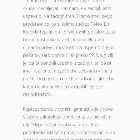
“Imamo dva cilja. Glavni je SP, kjer bomo
skušali nadaljevati, kar nam je v zadnjih letih
uspevalo. Na zadnjih treh OI smo imeli svojo
predstavnico, to si želimo tudi za Tokio. En
ključ do tega je preko svetovnih pokalov, zato
bomo nastopili na vseh. Realno gledano
nimamo preveč možnosti, da uspemo preko
pokalov, zato bomo ciljali preko SP. Drugi cilj
je, da bi ponovili uspehe iz zadnjih let, da bi
imeli vsaj eno, mogoče dve telovadki v finalu
na EP. Od nastopa na EP je odvisno, ali se bo
katera lahko udeležila evropskih iger,” je
razložil Mavrič.
Reprezentanca v ritmični gimnastiki je v novo
sezono zakorakala pomlajena, a z nič nižjimi
cilji. “Ekipa za skupinsko vajo bo letos
pridobivala izkušnje na velikih tekmovanjih. Za