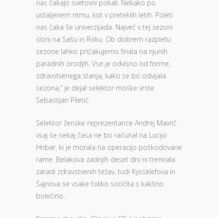
nas čakajo svetovni pokali. Nekako po
ustaljenem ritmu, kot v preteklih letih. Poleti
nas čaka še univerzijada. Največ v tej sezoni
sloni na Sašu in Roku. Ob dobrem razpletu
sezone lahko pričakujemo finala na njunih
paradnih orodjih. Vse je odvisno od forme,
zdravstvenega stanja, kako se bo odvijala
sezona,” je dejal selektor moške vrste
Sebastijan Piletič.
Selektor ženske reprezentance Andrej Mavrič
vsaj še nekaj časa ne bo računal na Lucijo
Hribar, ki je morala na operacijo poškodovane
rame. Belakova zadnjih deset dni ni trenirala
zaradi zdravstvenih težav, tudi Kysselefova in
Šajnova se vsake toliko soočita s kakšno
bolečino.