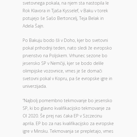
svetovnega pokala, na njem sta nastopila le
Rok Klavora in Tjaša Kysselef, v Baku v torek
potujejo še Sašo Bertoncelj, Teja Belak in
Adela Šajn.
Po Bakuju bodo šli v Doho, kjer bo svetovni
pokal prihodnji teden, nato sledi že evropsko
prvenstvo na Poljskem. Vrhunec sezone bo
jesensko SP v Nemčiji, kjer se bodo delile
olimpijske vozovnice, vmes je še domači
svetovni pokal v Kopru, pa še evropske igre in
univerzijada.
“Najbolj pomembno tekmovanje bo jesensko
SP, ki bo glavno kvalifikacijsko tekmovanje za
OI 2020. Še prej nas čaka EP v Szczecinu
aprila. EP bo za nas kvalifikacijsko za evropske
igre v Minsku. Tekmovanja se prepletajo, vmes