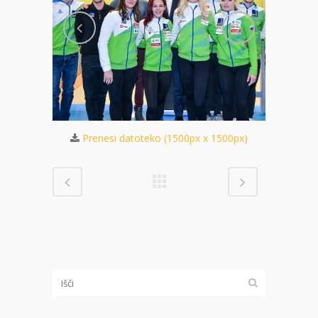
 2362px)
Pren
Prenesi datoteko (1500px x 1500px)