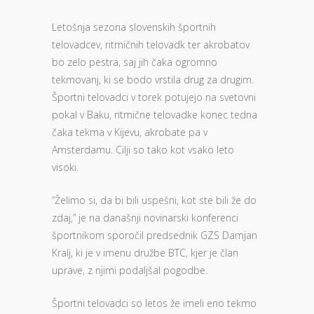
Letošnja sezona slovenskih športnih
telovadcev, ritmičnih telovadk ter akrobatov
bo zelo pestra, saj jih čaka ogromno
tekmovanj, ki se bodo vrstila drug za drugim.
Športni telovadci v torek potujejo na svetovni
pokal v Baku, ritmične telovadke konec tedna
čaka tekma v Kijevu, akrobate pa v
Amsterdamu. Cilji so tako kot vsako leto
visoki.
“Želimo si, da bi bili uspešni, kot ste bili že do
zdaj,” je na današnji novinarski konferenci
športnikom sporočil predsednik GZS Damjan
Kralj, ki je v imenu družbe BTC, kjer je član
uprave, z njimi podaljšal pogodbe.
Športni telovadci so letos že imeli eno tekmo