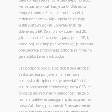
člansko reprezentanco je zelo naporno leto,
ker se začnejo kvalifikacije za OI. Želimo si
svojo vstopnico. Sezono smo že začeli, ta
teden odhajamo v Kijev. Aprila se začnejo
vrstiti svetovni pokali. Spomladanski del
sklenemo z EP. Želimo si uvrstitev med 20.
Julija nas nato čaka univerzijada, jeseni SP, kjer
bodo boji za olimpijske vozovnice,” je nanizala
predsednica strokovnega odbora za ritmično
gimnastiko Lena Jakubovska.
Več podpore bodo letos dobili tudi akrobati.
Velika prožna ponjava je namreč nova
olimpijska disciplina. Kot je povedal Piletič, ki
je tudi predsednik strokovnega sveta GZS, na
to disciplino računajo v prihodnosti. “Je zelo
resna in zahtevna panoga, ki ji do zdaj nismo
posvečali dovolj pozornosti. S posameznimi
entuziasti smo se počasi začeli udeleževati