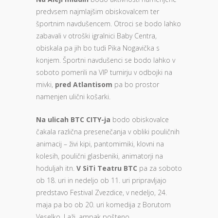
predvsem najmlajšim obiskovalcem ter
športnim navdušencem. Otroci se bodo lahko
zabavali v otroški igralnici Baby Centra,
obiskala pa jih bo tudi Pika Nogavička s
konjem. Športni navdušenci se bodo lahko v
soboto pomerili na VIP turnirju v odbojki na
mivki,
pred Atlantisom
pa bo prostor
namenjen ulični košarki.
Na ulicah BTC CITY-ja
bodo obiskovalce
čakala različna presenečanja v obliki pouličnih
animacij – živi kipi, pantomimiki, klovni na
kolesih, poulični glasbeniki, animatorji na
hoduljah itn.
V SiTi Teatru BTC
pa za soboto
ob 18. uri in nedeljo ob 11. uri pripravljajo
predstavo Festival Zvezdice, v nedeljo, 24.
maja pa bo ob 20. uri komedija z Borutom
Veselko, Laži, ampak pošteno.