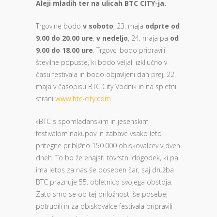
Aleji mladih ter na ulicah BTC CITY-ja.
Trgovine bodo
v soboto
, 23. maja
odprte od
9.00 do 20.00 ure
,
v nedeljo
, 24. maja pa
od
9.00 do 18.00 ure
. Trgovci bodo pripravili
številne popuste, ki bodo veljali izključno v
času festivala in bodo objavljeni dan prej, 22.
maja v časopisu BTC City Vodnik in na spletni
strani
www.btc-city.com
.
»BTC s spomladanskim in jesenskim
festivalom nakupov in zabave vsako leto
pritegne približno 150.000 obiskovalcev v dveh
dneh. To bo že enajsti tovrstni dogodek, ki pa
ima letos za nas še poseben čar, saj družba
BTC praznuje 55. obletnico svojega obstoja.
Zato smo se ob tej priložnosti še posebej
potrudili in za obiskovalce festivala pripravili