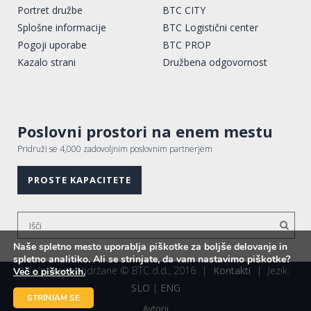
Portret družbe
BTC CITY
Splošne informacije
BTC Logistični center
Pogoji uporabe
BTC PROP
Kazalo strani
Družbena odgovornost
Poslovni prostori na enem mestu
Pridruži se 4,000 zadovoljnim poslovnim partnerjem
PROSTE KAPACITETE
Naše spletno mesto uporablja piškotke za boljše delovanje in
spletno analitiko. Ali se strinjate, da vam nastavimo piškotke?
Vse pravice pridržane © BTC d.d., 2016
|
Kontakti
|
Jezik:
Več o piškotkih.
SLO
|
ENG
STRINJAM SE
Avtorji