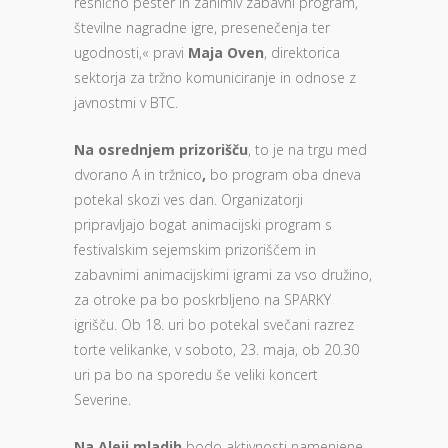
resnično pester in zanimiv zabavni program,
številne nagradne igre, presenečenja ter
ugodnosti,« pravi
Maja Oven
, direktorica
sektorja za tržno komuniciranje in odnose z
javnostmi v BTC.
Na osrednjem prizorišču
, to je na trgu med
dvorano A in tržnico
,
bo program oba dneva
potekal skozi ves dan. Organizatorji
pripravljajo bogat animacijski program s
festivalskim sejemskim prizoriščem in
zabavnimi animacijskimi igrami za vso družino,
za otroke pa bo poskrbljeno na SPARKY
igrišču. Ob 18. uri bo potekal svečani razrez
torte velikanke, v soboto, 23. maja, ob 20.30
uri pa bo na sporedu še veliki koncert
Severine.
Na Aleji mladih
bodo aktivnosti namenjene