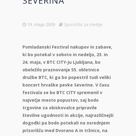
SEVERINA
19. maja 2009
Sporočila za medije
Pomladanski Festival nakupov in zabave,
ki bo potekal v soboto in nedeljo, 23. in
24. maja, v BTC CITY-ju Ljubljana, bo
obeležilo praznovanje 55. obletnice
družbe BTC, ki ga bo popestril tudi veliki
koncert hrvaške pevke Severine. V času
festivala se bo BTC CITY spremenil v
največje mesto popustov, saj bodo
trgovine za obiskovalce pripravile
številne ugodnosti in akcije, najrazličnejši
dogodki pa bodo potekali na osrednjem
prizorišču med Dvorano A in tržnico, na