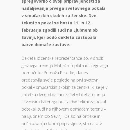
spregovorilo o svoji pripravljenosti za
nadaljevanje prvega svetovnega pokala
v smučarskih skokih za ženske. Dve
tekmi za pokal se bosta 11. in 12.
februarja zgodili tudi na Ljubnem ob
Savinji, kjer bodo dekleta zastopala
barve domače zastave.
Dekleta iz ženske reprezentance so, v družbi
glavnega trenerja Matjaža Triplata in njegovega
pomočnika Primoža Peterke, danes
predstavila svoje poglede na prvi svetovni
pokal v smučarskih skokih za ženske, ki se je v
začetku decembra lani začel v Lillehammerju
in v okviru katerega bosta dve tekmi za pokal
potekali tudi na njihovem domačem terenu –
na Ljubnem ob Savinji. Da so na pritiske in
pričakovanja dobro pripravljene, sta na prvi