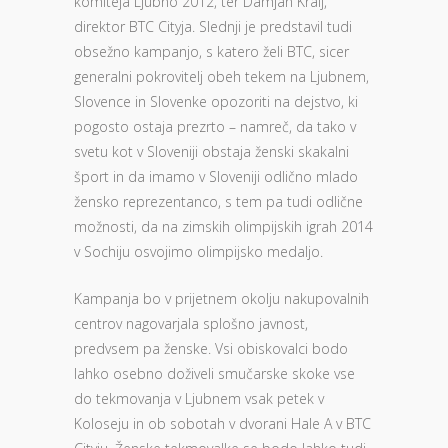
komiteja Ljubno 2012, ter Damjan Kralj,
direktor BTC Cityja. Slednji je predstavil tudi
obsežno kampanjo, s katero želi BTC, sicer
generalni pokrovitelj obeh tekem na Ljubnem,
Slovence in Slovenke opozoriti na dejstvo, ki
pogosto ostaja prezrto – namreč, da tako v
svetu kot v Sloveniji obstaja ženski skakalni
šport in da imamo v Sloveniji odlično mlado
žensko reprezentanco, s tem pa tudi odlične
možnosti, da na zimskih olimpijskih igrah 2014
v Sochiju osvojimo olimpijsko medaljo.
Kampanja bo v prijetnem okolju nakupovalnih
centrov nagovarjala splošno javnost,
predvsem pa ženske. Vsi obiskovalci bodo
lahko osebno doživeli smučarske skoke vse
do tekmovanja v Ljubnem vsak petek v
Koloseju in ob sobotah v dvorani Hale A v BTC