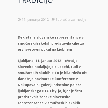
TRADICIJO
11. januarja 2012
Sporočila za medije
Dekleta iz slovenske reprezentance v
smučarskih skokih predstavila cilje za
prvi svetovni pokal na Ljubnem
Ljubljana, 11. januar 2012 – »Vražje
Slovenke nadaljujejo z uspehi, tudi v
smučarskih skokih!« To je bila rdeča nit
današnje novinarske konference v
Nakupovalni galeriji Kristalne palače
ljubljanskega BTC City-ja, kjer je šest
predstavnic ženske slovenske
reprezentance v smučarskih skokih