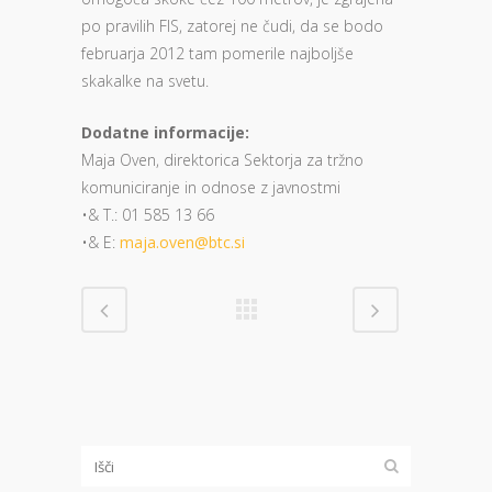
po pravilih FIS, zatorej ne čudi, da se bodo
februarja 2012 tam pomerile najboljše
skakalke na svetu.
Dodatne informacije:
Maja Oven, direktorica Sektorja za tržno
komuniciranje in odnose z javnostmi
•& T.: 01 585 13 66
•& E:
maja.oven@btc.si