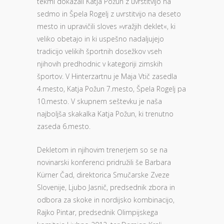
tekmi dokazali Katja Požun z uvrstitvijo na
sedmo in Špela Rogelj z uvrstitvijo na deseto
mesto in upravičili sloves »vražjih deklet«, ki
veliko obetajo in ki uspešno nadaljujejo
tradicijo velikih športnih dosežkov vseh
njihovih predhodnic v kategoriji zimskih
športov. V Hinterzartnu je Maja Vtič zasedla
4.mesto, Katja Požun 7.mesto, Špela Rogelj pa
10.mesto. V skupnem seštevku je naša
najboljša skakalka Katja Požun, ki trenutno
zaseda 6.mesto.
Dekletom in njihovim trenerjem so se na
novinarski konferenci pridružili še Barbara
Kürner Čad, direktorica Smučarske Zveze
Slovenije, Ljubo Jasnič, predsednik zbora in
odbora za skoke in nordijsko kombinacijo,
Rajko Pintar, predsednik Olimpijskega