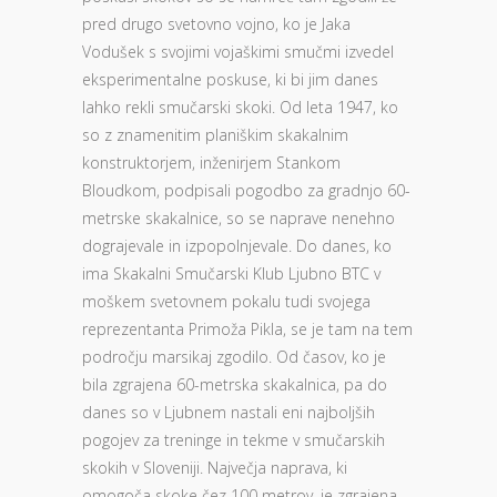
pred drugo svetovno vojno, ko je Jaka
Vodušek s svojimi vojaškimi smučmi izvedel
eksperimentalne poskuse, ki bi jim danes
lahko rekli smučarski skoki. Od leta 1947, ko
so z znamenitim planiškim skakalnim
konstruktorjem, inženirjem Stankom
Bloudkom, podpisali pogodbo za gradnjo 60-
metrske skakalnice, so se naprave nenehno
dograjevale in izpopolnjevale. Do danes, ko
ima Skakalni Smučarski Klub Ljubno BTC v
moškem svetovnem pokalu tudi svojega
reprezentanta Primoža Pikla, se je tam na tem
področju marsikaj zgodilo. Od časov, ko je
bila zgrajena 60-metrska skakalnica, pa do
danes so v Ljubnem nastali eni najboljših
pogojev za treninge in tekme v smučarskih
skokih v Sloveniji. Največja naprava, ki
omogoča skoke čez 100 metrov, je zgrajena