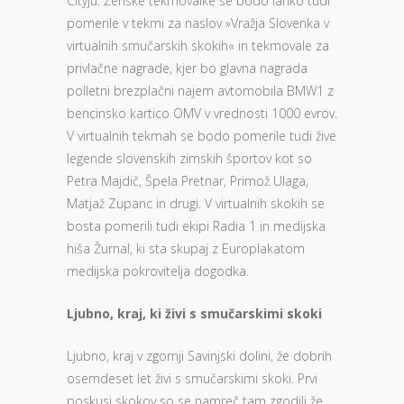
Cityju. Ženske tekmovalke se bodo lahko tudi
pomerile v tekmi za naslov »Vražja Slovenka v
virtualnih smučarskih skokih« in tekmovale za
privlačne nagrade, kjer bo glavna nagrada
polletni brezplačni najem avtomobila BMW1 z
bencinsko kartico OMV v vrednosti 1000 evrov.
V virtualnih tekmah se bodo pomerile tudi žive
legende slovenskih zimskih športov kot so
Petra Majdič, Špela Pretnar, Primož Ulaga,
Matjaž Zupanc in drugi. V virtualnih skokih se
bosta pomerili tudi ekipi Radia 1 in medijska
hiša Žurnal, ki sta skupaj z Europlakatom
medijska pokrovitelja dogodka.
Ljubno, kraj, ki živi s smučarskimi skoki
Ljubno, kraj v zgornji Savinjski dolini, že dobrih
osemdeset let živi s smučarskimi skoki. Prvi
poskusi skokov so se namreč tam zgodili že