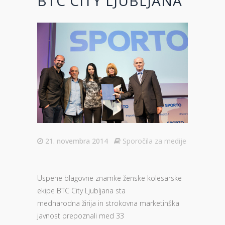
BTC CITY LJUBLJANA
21. novembra 2014
Sporočila za medije
Uspehe blagovne znamke ženske kolesarske
ekipe BTC City Ljubljana sta
mednarodna žirija in strokovna marketinška
javnost prepoznali med 33