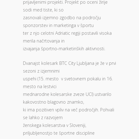
prijavljenimi projekti. Projekt po oceni žirije
sodi med tiste, ki so
zasnovali izjemno zgodbo na področju
sponzorstev in marketinga v športu
ter z njo celotni Adriatic regiji postavili visoka
merila načrtovanja in
izvajanja športno-marketinških aktivnosti.
Dvanajst kolesark BTC City Ljubljana je že v prvi
sezoni z izjemnimi
uspehi (15. mesto v svetovnem pokalu in 16.
mesto na lestvici
mednarodne kolesarske zveze UCI) ustvarilo
kakovostno blagovno znamko,
ki ima pozitiven vpliv na več področjih. Pohvali
se lahko z razvojem
ženskega kolesarstva v Sloveniji,
priljubljenostjo te športne discipline