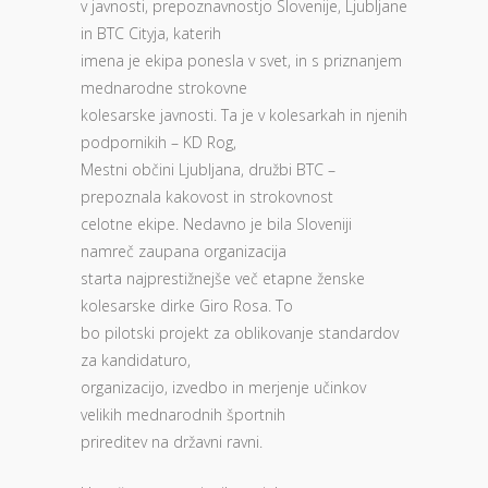
v javnosti, prepoznavnostjo Slovenije, Ljubljane
in BTC Cityja, katerih
imena je ekipa ponesla v svet, in s priznanjem
mednarodne strokovne
kolesarske javnosti. Ta je v kolesarkah in njenih
podpornikih – KD Rog,
Mestni občini Ljubljana, družbi BTC –
prepoznala kakovost in strokovnost
celotne ekipe. Nedavno je bila Sloveniji
namreč zaupana organizacija
starta najprestižnejše več etapne ženske
kolesarske dirke Giro Rosa. To
bo pilotski projekt za oblikovanje standardov
za kandidaturo,
organizacijo, izvedbo in merjenje učinkov
velikih mednarodnih športnih
prireditev na državni ravni.