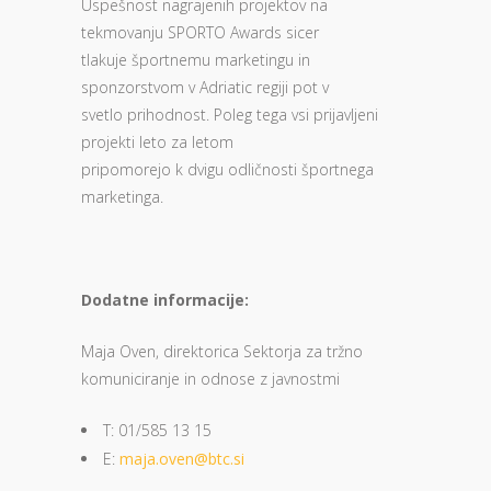
Uspešnost nagrajenih projektov na
tekmovanju SPORTO Awards sicer
tlakuje športnemu marketingu in
sponzorstvom v Adriatic regiji pot v
svetlo prihodnost. Poleg tega vsi prijavljeni
projekti leto za letom
pripomorejo k dvigu odličnosti športnega
marketinga.
Dodatne informacije:
Maja Oven, direktorica Sektorja za tržno
komuniciranje in odnose z javnostmi
T: 01/585 13 15
E:
maja.oven@btc.si