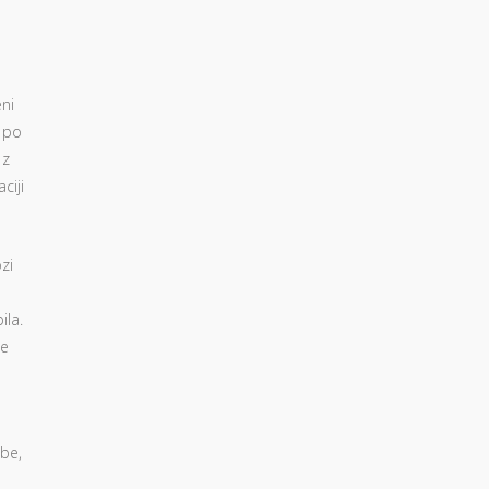
eni
 po
 z
ciji
zi
ila.
se
mbe,