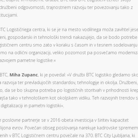
 družbeni odgovornosti, trajnostnem razvoju ter povezovanju tako z
titucijami.
 BTC Logističnega centra, ki se je na mesto vodilnega moža zavihtel jes
eni, gospodarski in tehnološki trendi nakazujejo, da se bodo potrebe
 Logističnem centru smo zato v koraku s časom in v tesnem sodelovanju
mo na odlični organizaciji, veliko pozornost pa posvečamo moderniza
 razvojem pametne logistike.«
 BTC,
Miha Zupanc
, ki je povedal: »V družbi BTC logistiko gledamo sko
razvoja ter prevladujočih standardov, tehnologije in okolja. Družbeni,
, da se bo skupna potreba po logističnih storitvah v prihodnosti krep
ejša tako v tehnološkem kot okoljskem vidiku. Teh razvojnih trendov 
italizaciji in pametni logistiki«.
ve poslovne partnerje se v 2016 obeta investicija v širitev kapacitet
 2 milijona evrov. Povečan obseg poslovanja narekuje kadrovske spreme
nih v BTC Logističnem centru povečale na 370. BTC City Ljubljana, ki