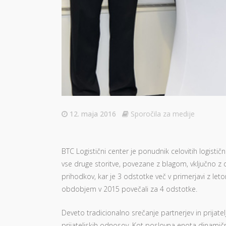
12. maja 2016
Sporočila za medije
BTC Logistični center je ponudnik celovitih logističn
vse druge storitve, povezane z blagom, vključno z d
prihodkov, kar je 3 odstotke več v primerjavi z let
obdobjem v 2015 povečali za 4 odstotke.
Deveto tradicionalno srečanje partnerjev in prijate
prijateljskih odnosov. Kot poslovna enota dinamič