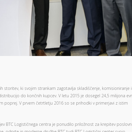
ih storitev, ki svojim strankam zagotavlja skladiščenje, komisioniranje 
istribucijo do končnih kupcev. V letu 2015 je dosegel 24,5 milijona ev
om poprej. V prvem četrtletju 2016 so se prihodki v primerjavi z istim
ljev BTC Logističnega centra je ponudilo priložnost za krepitev poslovni
ne, odprte in moderne družbe BTC tudi BTC Logistični center svojo