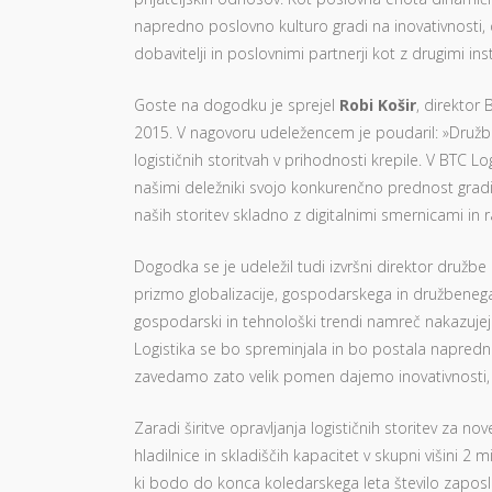
napredno poslovno kulturo gradi na inovativnosti,
dobavitelji in poslovnimi partnerji kot z drugimi ins
Goste na dogodku je sprejel
Robi Košir
, direktor
2015. V nagovoru udeležencem je poudaril: »Družb
logističnih storitvah v prihodnosti krepile. V BTC
našimi deležniki svojo konkurenčno prednost gradi
naših storitev skladno z digitalnimi smernicami in
Dogodka se je udeležil tudi izvršni direktor družbe
prizmo globalizacije, gospodarskega in družbenega 
gospodarski in tehnološki trendi namreč nakazujejo
Logistika se bo spreminjala in bo postala napredn
zavedamo zato velik pomen dajemo inovativnosti, dig
Zaradi širitve opravljanja logističnih storitev za no
hladilnice in skladiščih kapacitet v skupni višini
ki bodo do konca koledarskega leta število zaposle