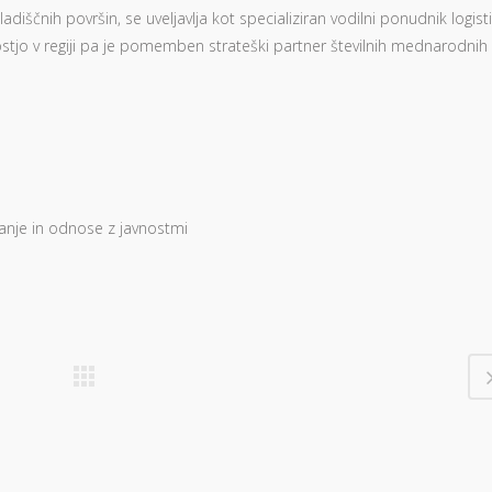
adiščnih površin, se uveljavlja kot specializiran vodilni ponudnik logist
ostjo v regiji pa je pomemben strateški partner številnih mednarodnih
ranje in odnose z javnostmi