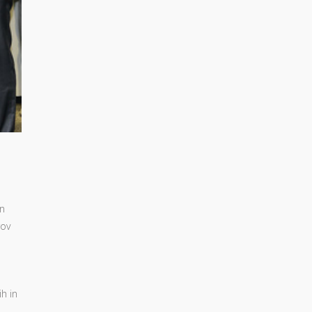
in
rov
h in