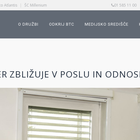
o Atlantis
|
ŠC Millenium
01 585 11 00
O DRUŽBI
ODKRIJ BTC
MEDIJSKO SREDIŠČE
ER ZBLIŽUJE V POSLU IN ODNOS