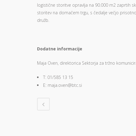
logistične storitve opravlja na 90.000 m2 zaprtih skl
storitev na domačem trgu, s čedalje večjo prisotn
družb.
Dodatne informacije
Maja Oven, direktorica Sektorja za tržno komunici
T: 01/585 13 15
E: maja.oven@btc.si