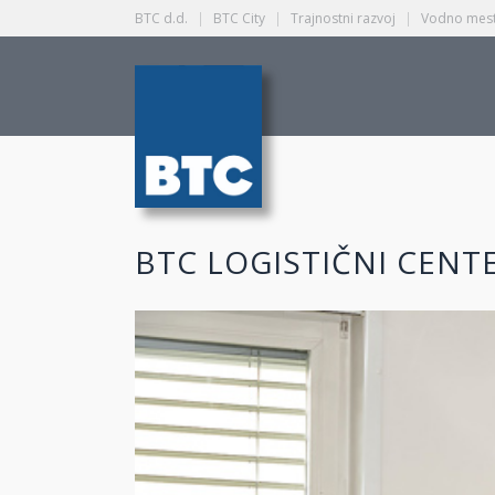
BTC d.d.
|
BTC City
|
Trajnostni razvoj
|
Vodno mest
BTC LOGISTIČNI CENT