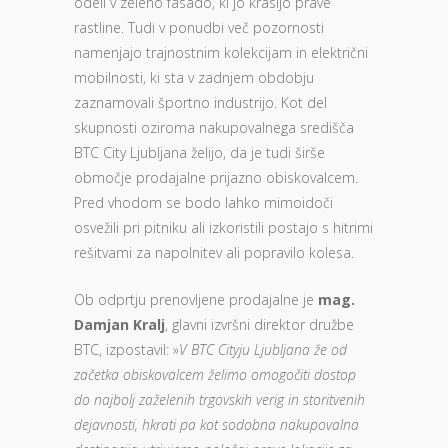
odeli v zeleno fasado, ki jo krasijo prave
rastline. Tudi v ponudbi več pozornosti
namenjajo trajnostnim kolekcijam in električni
mobilnosti, ki sta v zadnjem obdobju
zaznamovali športno industrijo. Kot del
skupnosti oziroma nakupovalnega središča
BTC City Ljubljana želijo, da je tudi širše
območje prodajalne prijazno obiskovalcem.
Pred vhodom se bodo lahko mimoidoči
osvežili pri pitniku ali izkoristili postajo s hitrimi
rešitvami za napolnitev ali popravilo kolesa.
Ob odprtju prenovljene prodajalne je
mag.
Damjan Kralj
, glavni izvršni direktor družbe
BTC, izpostavil: »
V BTC Cityju Ljubljana že od
začetka obiskovalcem želimo omogočiti dostop
do najbolj zaželenih trgovskih verig in storitvenih
dejavnosti, hkrati pa kot sodobna nakupovalna