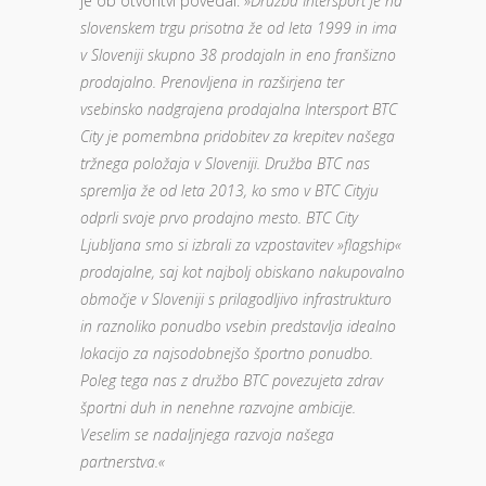
je ob otvoritvi povedal: »
Družba Intersport je na
slovenskem trgu prisotna že od leta 1999 in ima
v Sloveniji skupno 38 prodajaln in eno franšizno
prodajalno. Prenovljena in razširjena ter
vsebinsko nadgrajena prodajalna Intersport BTC
City je pomembna pridobitev za krepitev našega
tržnega položaja v Sloveniji. Družba BTC nas
spremlja že od leta 2013, ko smo v BTC Cityju
odprli svoje prvo prodajno mesto.
BTC City
Ljubljana smo si izbrali za vzpostavitev »flagship«
prodajalne, saj kot najbolj obiskano nakupovalno
območje v Sloveniji s prilagodljivo infrastrukturo
in raznoliko ponudbo vsebin predstavlja idealno
lokacijo za najsodobnejšo športno ponudbo.
Poleg tega nas z družbo BTC povezujeta zdrav
športni duh in nenehne razvojne ambicije.
Veselim se nadaljnjega razvoja našega
partnerstva.«