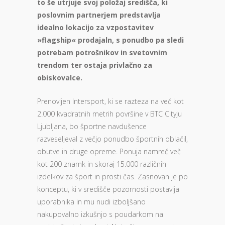
to še utrjuje svoj položaj središča, ki
poslovnim partnerjem predstavlja
idealno lokacijo za vzpostavitev
»flagship« prodajaln, s ponudbo pa sledi
potrebam potrošnikov in svetovnim
trendom ter ostaja privlačno za
obiskovalce.
Prenovljen Intersport, ki se razteza na več kot
2.000 kvadratnih metrih površine v BTC Cityju
Ljubljana, bo športne navdušence
razveseljeval z večjo ponudbo športnih oblačil,
obutve in druge opreme. Ponuja namreč več
kot 200 znamk in skoraj 15.000 različnih
izdelkov za šport in prosti čas. Zasnovan je po
konceptu, ki v središče pozornosti postavlja
uporabnika in mu nudi izboljšano
nakupovalno izkušnjo s poudarkom na