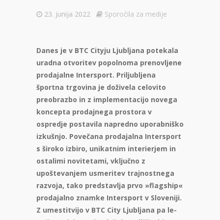
23. junija 2022
Sporočila za medije
Danes je v BTC Cityju Ljubljana potekala
uradna otvoritev popolnoma prenovljene
prodajalne Intersport. Priljubljena
športna trgovina je doživela celovito
preobrazbo in z implementacijo novega
koncepta prodajnega prostora v
ospredje postavila napredno uporabniško
izkušnjo. Povečana prodajalna Intersport
s široko izbiro, unikatnim interierjem
in
ostalimi novitetami, vključno z
upoštevanjem usmeritev trajnostnega
razvoja, tako predstavlja prvo »flagship«
prodajalno znamke Intersport v Sloveniji.
Z umestitvijo v BTC City Ljubljana pa le-