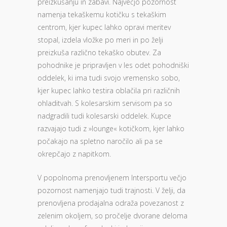
preizkušanju in zabavi. Največjo pozornost
namenja tekaškemu kotičku s tekaškim
centrom, kjer kupec lahko opravi meritev
stopal, izdela vložke po meri in po želji
preizkuša različno tekaško obutev. Za
pohodnike je pripravljen v les odet pohodniški
oddelek, ki ima tudi svojo vremensko sobo,
kjer kupec lahko testira oblačila pri različnih
ohladitvah. S kolesarskim servisom pa so
nadgradili tudi kolesarski oddelek. Kupce
razvajajo tudi z »lounge« kotičkom, kjer lahko
počakajo na spletno naročilo ali pa se
okrepčajo z napitkom.
V popolnoma prenovljenem Intersportu večjo
pozornost namenjajo tudi trajnosti. V želji, da
prenovljena prodajalna odraža povezanost z
zelenim okoljem, so pročelje dvorane deloma