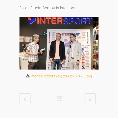
Foto : Studio Bomba in Intersport
Prenesi datoteko (2560px x 1707px)
Pren
 1440px)