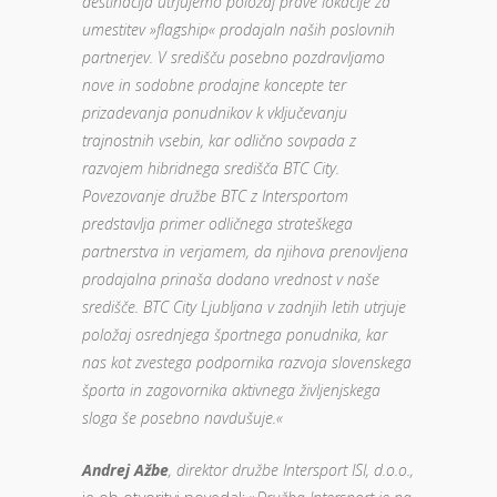
destinacija utrjujemo položaj prave lokacije za
umestitev »flagship« prodajaln naših poslovnih
partnerjev. V središču posebno pozdravljamo
nove in sodobne prodajne koncepte ter
prizadevanja ponudnikov k vključevanju
trajnostnih vsebin, kar odlično sovpada z
razvojem hibridnega središča BTC City.
Povezovanje družbe BTC z Intersportom
predstavlja primer odličnega strateškega
partnerstva in verjamem, da njihova prenovljena
prodajalna prinaša dodano vrednost v naše
središče. BTC City Ljubljana v zadnjih letih utrjuje
položaj osrednjega športnega ponudnika, kar
nas kot zvestega podpornika razvoja slovenskega
športa in zagovornika aktivnega življenjskega
sloga še posebno navdušuje.«
Andrej Ažbe
, direktor družbe Intersport ISI, d.o.o.,