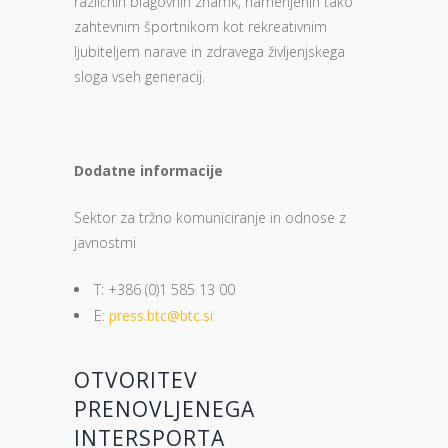
različnih blagovnih znamk, namenjenih tako
zahtevnim športnikom kot rekreativnim
ljubiteljem narave in zdravega življenjskega
sloga vseh generacij.
Dodatne informacije
Sektor za tržno komuniciranje in odnose z
javnostmi
T: +386 (0)1 585 13 00
E:
press.btc@btc.si
OTVORITEV
PRENOVLJENEGA
INTERSPORTA