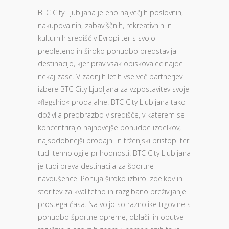
BTC City Ljubljana je eno največjih poslovnih,
nakupovalnih, zabaviščnih, rekreativnih in
kulturnih središč v Evropi ter s svojo
prepleteno in široko ponudbo predstavlja
destinacijo, kjer prav vsak obiskovalec najde
nekaj zase. V zadnjih letih vse več partnerjev
izbere BTC City Ljubljana za vzpostavitev svoje
»flagship« prodajalne. BTC City Ljubljana tako
doživlja preobrazbo v središče, v katerem se
koncentrirajo najnovejše ponudbe izdelkov,
najsodobnejši prodajni in trženjski pristopi ter
tudi tehnologije prihodnosti. BTC City Ljubljana
je tudi prava destinacija za športne
navdušence. Ponuja široko izbiro izdelkov in
storitev za kvalitetno in razgibano preživljanje
prostega časa. Na voljo so raznolike trgovine s
ponudbo športne opreme, oblačil in obutve