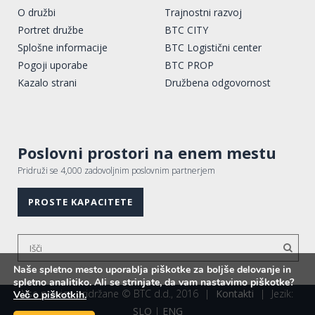
O družbi
Trajnostni razvoj
Portret družbe
BTC CITY
Splošne informacije
BTC Logistični center
Pogoji uporabe
BTC PROP
Kazalo strani
Družbena odgovornost
Poslovni prostori na enem mestu
Pridruži se 4,000 zadovoljnim poslovnim partnerjem
PROSTE KAPACITETE
Naše spletno mesto uporablja piškotke za boljše delovanje in
spletno analitiko. Ali se strinjate, da vam nastavimo piškotke?
Vse pravice pridržane © BTC d.d., 2016
|
Kontakti
|
Jezik:
Več o piškotkih.
SLO
|
ENG